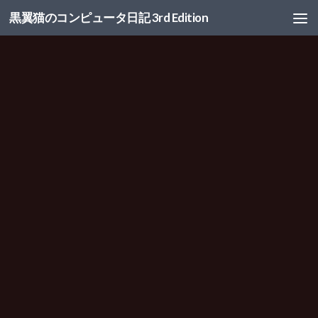
黒翼猫のコンピュータ日記 3rd Edition
コンテンツへスキップ