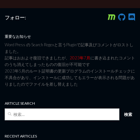
フォロー:
重要なお知らせ
Word Press の Search Regexと言うPluginで記事及びコメントがロストし
ました。
記事はおおよそ復旧できましたが、
2023年7月
に書き込まれたコメント
のうち消えてしまったものの復旧が不可能です
2023年5月のルート証明書の更新プログラムのインストールチェックに
不具合があり、インストールに成功してもエラーが表示される問題があ
りましたのでファイルを差し替えました
ARTICLE SEARCH
検
索:
RECENT ARTICLES