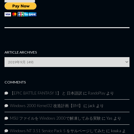
ARTICLE ARCHIVES
Article
Archives
COMMENTS
【EPIC BATTLE FANTASY 1】 と 日本語訳
に
RandoPlay
より
Windows 2000 Kernel32 改造計画【BM】
に
jack
より
MSU ファイルを Windows 2000で解凍してみる実験
に
Yas
より
Windows NT 3.51 Service Pack 5 をサルベージしてみた
に
kouka
よ