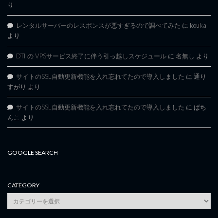
り
レンタルサーバーのレスポンスが悪すぎるので調べてみた
に
kouka
より
DTI の VPSサービス終了に伴う引っ越しスケジュール
に
名無し
より
サイトのSSL自動更新機能を入れ忘れてたので導入しました
に
通り
すがり
より
サイトのSSL自動更新機能を入れ忘れてたので導入しました
に
ぱち
んこ
より
GOOGLE SEARCH
CATEGORY
category