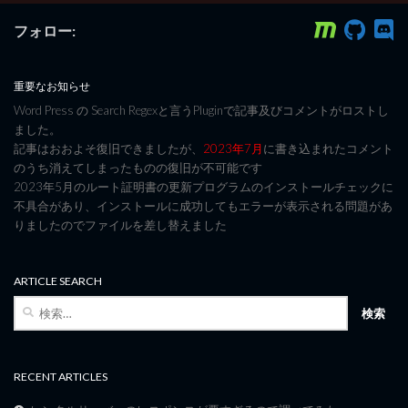
フォロー:
重要なお知らせ
Word Press の Search Regexと言うPluginで記事及びコメントがロストし
ました。
記事はおおよそ復旧できましたが、
2023年7月
に書き込まれたコメント
のうち消えてしまったものの復旧が不可能です
2023年5月のルート証明書の更新プログラムのインストールチェックに
不具合があり、インストールに成功してもエラーが表示される問題があ
りましたのでファイルを差し替えました
ARTICLE SEARCH
検
索:
RECENT ARTICLES