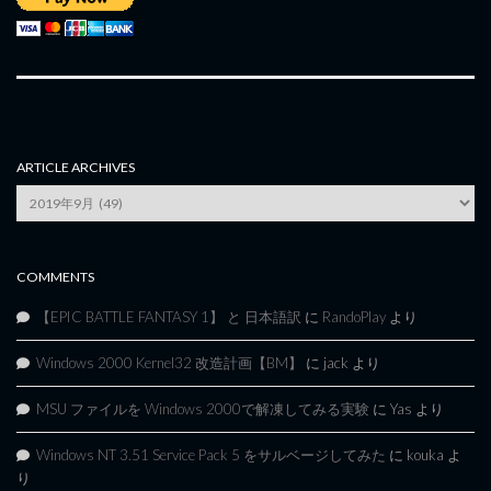
ARTICLE ARCHIVES
Article
Archives
COMMENTS
【EPIC BATTLE FANTASY 1】 と 日本語訳
に
RandoPlay
より
Windows 2000 Kernel32 改造計画【BM】
に
jack
より
MSU ファイルを Windows 2000で解凍してみる実験
に
Yas
より
Windows NT 3.51 Service Pack 5 をサルベージしてみた
に
kouka
よ
り