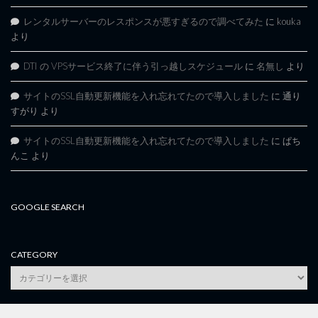
レンタルサーバーのレスポンスが悪すぎるので調べてみた
に
kouka
より
DTI の VPSサービス終了に伴う引っ越しスケジュール
に
名無し
より
サイトのSSL自動更新機能を入れ忘れてたので導入しました
に
通り
すがり
より
サイトのSSL自動更新機能を入れ忘れてたので導入しました
に
ぱち
んこ
より
GOOGLE SEARCH
CATEGORY
category