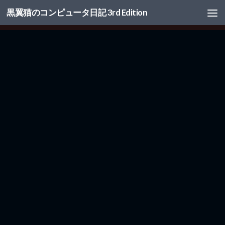
黒翼猫のコンピュータ日記 3rd Edition
コンテンツへスキップ