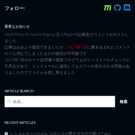
フォロー:
重要なお知らせ
Word Press の Search Regexと言うPluginで記事及びコメントがロストし
ました。
記事はおおよそ復旧できましたが、
2023年7月
に書き込まれたコメント
のうち消えてしまったものの復旧が不可能です
2023年5月のルート証明書の更新プログラムのインストールチェックに
不具合があり、インストールに成功してもエラーが表示される問題があ
りましたのでファイルを差し替えました
ARTICLE SEARCH
検
索:
RECENT ARTICLES
レンタルサーバーのレスポンスが悪すぎるので調べてみた