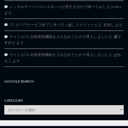
レンタルサーバーのレスポンスが悪すぎるので調べてみた
に
kouka
より
DTI の VPSサービス終了に伴う引っ越しスケジュール
に
名無し
より
サイトのSSL自動更新機能を入れ忘れてたので導入しました
に
通り
すがり
より
サイトのSSL自動更新機能を入れ忘れてたので導入しました
に
ぱち
んこ
より
GOOGLE SEARCH
CATEGORY
category