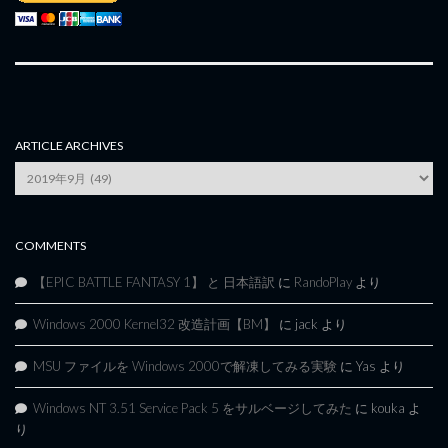
ARTICLE ARCHIVES
Article
Archives
COMMENTS
【EPIC BATTLE FANTASY 1】 と 日本語訳
に
RandoPlay
より
Windows 2000 Kernel32 改造計画【BM】
に
jack
より
MSU ファイルを Windows 2000で解凍してみる実験
に
Yas
より
Windows NT 3.51 Service Pack 5 をサルベージしてみた
に
kouka
よ
り