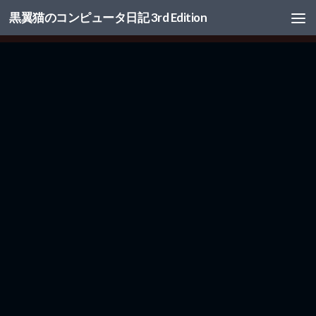
黒翼猫のコンピュータ日記 3rd Edition
コンテンツへスキップ