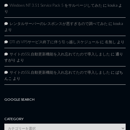
Windows NT 3.51 Service Pack 5 をサルベージしてみた
に
kouka
よ
り
レンタルサーバーのレスポンスが悪すぎるので調べてみた
に
kouka
より
DTI の VPSサービス終了に伴う引っ越しスケジュール
に
名無し
より
サイトのSSL自動更新機能を入れ忘れてたので導入しました
に
通り
すがり
より
サイトのSSL自動更新機能を入れ忘れてたので導入しました
に
ぱち
んこ
より
GOOGLE SEARCH
CATEGORY
category