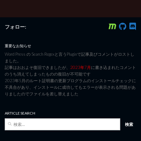
フォロー:
重要なお知らせ
Word Press の Search Regexと言うPluginで記事及びコメントがロストし
ました。
記事はおおよそ復旧できましたが、
2023年7月
に書き込まれたコメント
のうち消えてしまったものの復旧が不可能です
2023年5月のルート証明書の更新プログラムのインストールチェックに
不具合があり、インストールに成功してもエラーが表示される問題があ
りましたのでファイルを差し替えました
ARTICLE SEARCH
検
索: