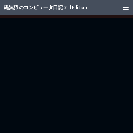
黒翼猫のコンピュータ日記 3rd Edition
コンテンツへスキップ