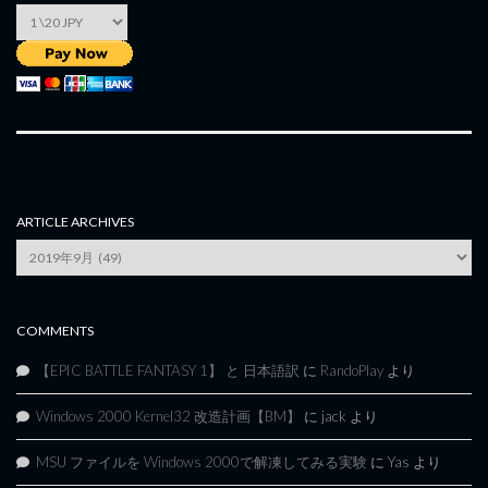
ARTICLE ARCHIVES
Article
Archives
COMMENTS
【EPIC BATTLE FANTASY 1】 と 日本語訳
に
RandoPlay
より
Windows 2000 Kernel32 改造計画【BM】
に
jack
より
MSU ファイルを Windows 2000で解凍してみる実験
に
Yas
より