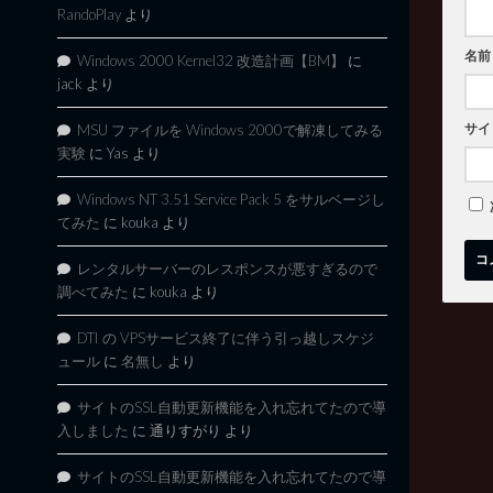
RandoPlay
より
名前
Windows 2000 Kernel32 改造計画【BM】
に
jack
より
サイ
MSU ファイルを Windows 2000で解凍してみる
実験
に
Yas
より
Windows NT 3.51 Service Pack 5 をサルベージし
てみた
に
kouka
より
レンタルサーバーのレスポンスが悪すぎるので
調べてみた
に
kouka
より
DTI の VPSサービス終了に伴う引っ越しスケジ
ュール
に
名無し
より
サイトのSSL自動更新機能を入れ忘れてたので導
入しました
に
通りすがり
より
サイトのSSL自動更新機能を入れ忘れてたので導