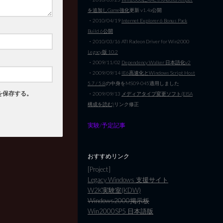
を追加しGame強化
更新 v1.4a公開
・2010/04/19
Internet Explorer 6 Bonus Pack
Build 6公開
・2010/03/16 ATI Radeon Driver for Win2000
Legacy版 10.2
・2009/11/02
Dependency Walker 日本語化v2
・2009/09/14
IE6高速化とWindows Script Host
5.7 / 5.8
の中身をMS09-045適用しました
を保存する。
・2009/09/13
メディアタイプ変更ソフト(EISA
構成を読む)
リンク修正
実験/予定記事
おすすめリンク
[Project]
Legacy Windows 支援サイト
W2K実験室(KDW)
Windows2000掲示板
Win2000SP5 日本語版