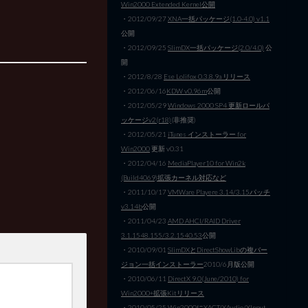
Win2000 Extended Kernel公開
・2012/09/27
XNA一括パッケージ(1.0-4.0) v1.1
公開
・2012/09/25
SlimDX一括パッケージ(2.0/4.0)
公
開
・2012/8/28
Ese Lolifox 0.3.8.9a リリース
・2012/06/16
KDW v0.96m
公開
・2012/05/29
Windows 2000 SP4 更新ロールパ
ッケージv2(r18)
(非推奨)
・2012/05/21
iTunes インストーラー for
Win2000
更新 v0.31
・2012/04/16
MediaPlayer10 for Win2k
(Build4069)拡張カーネル対応など
・2011/10/17
VMWare Playere 3.14/3.15パッチ
v3.14b
公開
・2011/04/23
AMD AHCI/RAID Driver
3.1.1548.155/3.2.1540.53
公開
・2010/09/01
SlimDXとDirectShowLibの複バー
ジョン一括インストーラー
2010/6月版公開
・2010/06/11
DirectX 9.0(June/2010) for
Win2000+拡張Kitリリース
・2010/05/25
Win2000にXACT/XAudio/XInput