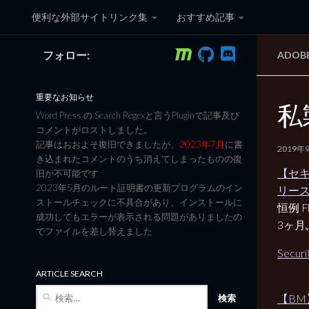
便利な外部サイトリンク集
おすすめ記事
コンテンツへスキップ
フォロー:
ADOB
黒翼猫のコンピュータ日記 3
重要なお知らせ
私製
Word Press の Search Regexと言うPluginで記事及び
コメントがロストしました。
記事はおおよそ復旧できましたが、
2023年7月
に書
2019年
き込まれたコメントのうち消えてしまったものの復
【セキ
旧が不可能です
2023年5月のルート証明書の更新プログラムのイン
リース（
ストールチェックに不具合があり、インストールに
恒例 Fl
成功してもエラーが表示される問題がありましたの
3ヶ
でファイルを差し替えました
Securi
ARTICLE SEARCH
検
【BM
索: