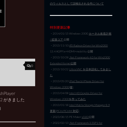
のウィルスとして誤検出される件について
ま
特別更新記事
・2014/01/15 Windows 2000
カーネル改造計画
/ 拡張コア
公開
・2013/11/10
ATI Radeon Driver for Win2000
13.4 AGPFix+HDMI+mobility 公開
・2013/10/28
.Net Framework 4.0 for Win2000
Extended Kernel公開
0
・2013/10/22
Ultra VNC を日本語化してみまし
た
・2013/05/20
iPod Touch/iPhone Driver for
Windows 2000(改)
shPlayer
・2013/04/08
Intel HD Graphic Driver for
.262 がきました
Windows 2000を作ってみた
・2013/01/18
Intel Matrix Storage Manager 8.9
日
更新(PCH/PCHM 対応)
・2023/08/15 PE Maker
v0.83
公開
・2022/02/13
.Net Framework 3.5SP1 for