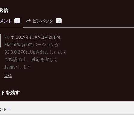
返信
メント
1
ピンバック
0
7C
2019年10月9日 4:26 PM
FlashPlayerのバージョンが
32.0.0.270にUpされましたので
ご確認の上、対応を宜しく
お願いします
返信
ントを残す
ント
※