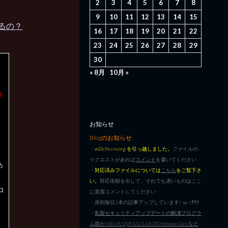
2
3
4
5
6
7
8
9
10
11
12
13
14
15
かるの？
16
17
18
19
20
21
22
23
24
25
26
27
28
29
30
« 8月
10月 »
ト
お知らせ
Blogのお知らせ
・
w2k.flxsrv.org を引っ越しました。
ファイルの
リクエストがあれば
コメント
を書いてください
あ
・
対応済みファイルについては
こちら
をご覧下さ
い。
対応依頼を出して、それでも遅いものはここ
ロ
に直接コメントしてください
・原則毎日1本の記事アップしています|･ω･)ﾁﾗﾘ
・
私製セキュリティアップデートの解凍プログラ
ム群が HEUR/QVM20.1.0A7B.Malware.Gen など