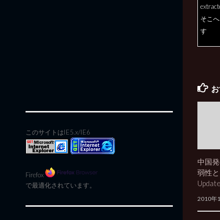
extr
そこへ
す
お
このサイトはIE5.x/IE6
中国発
弱性と月
Firefox
Updat
で最適化されています。
2010年