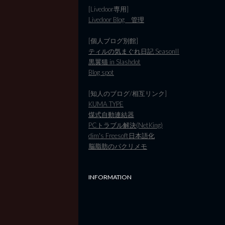
[Livedoor専用]
Livedoor Blog 管理
[個人ブログ別館]
ティルの気まぐれ日記 SeasonII
黒翼猫 in Slashdot
Blog spot
[知人のブログ/相互リンク]
KUMA TYPE
煤式自動連結器
PCトラブル解決(NetKing)
dim's Freesoft日本語化
脳脂肪のパクリメモ
INFORMATION