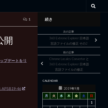
続き
1
次の記事
 公開
360 Extreme Explorer 日本語
言語ファイルの修正 その2
前の記事
Chrome Locales Convertor と
 アップデートをリ
360 Extreme Explorer 日本語
言語ファイルの修正
CALENDAR
ier: APSB19-46
2019年9月
月
火
水
木
金
土
日
1