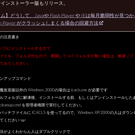
括インストーラー版もリリース。
ム】どうして、Javaや Flash Player や IEは毎月脆弱性が見つ
ash Player がクラッシュしまくる場合の回避方法
の注意書き
it版 OSにインストールする方で
ファイル、フォルダ付なので、展開して x64 フォルダが無い場合は、解凍ソフ
てみてください。
ンアップコマンド
改造版以外の Windows 2000の場合は icacls.exe が必要です
ルフォルダに解凍後、インストールする前、もしくはアンインストールした
cleanup.cmd を管理者権限で実行してください。
バッチファイルに ICACLS を使ってるので、Windows XP/2000の人はダウン
てください･ω･
法がよくわからん人はダブルクリックで