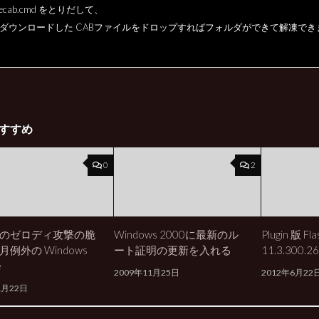
actecab.cmd をとりだして、
ダウンロードした CABファイルをドロップすればフォルダができて解凍でき
すすめ
0
2
のゼロディ攻撃の脆
Windows 2000に最新のル
Plugin 版 Fla
例外の Windows
ート証明の更新を入れる
11.3.300
e
2009年11月25日
2012年6月22
1月22日