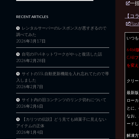
一
【コラ
RECENT ARTICLES
Fl
レンタルサーバーのレスポンスが悪すぎるので
調べてみた
いつも
2026年3月17日
64b
自宅のIPv4ネットワークがやっと復活した話
CAB
2026年2月28日
を変え
サイトのSSL自動更新機能を入れ忘れてたので導
入しました
クリー
2026年2月7日
最新版魔
サイト内の旧コンテンツのリンク切れについて
ローカ
2026年2月6日
とに、
なお、
【カリツの伝説】どう見ても綿菓子に見えない
ードし
アイテムの正体
2026年1月4日
解凍方