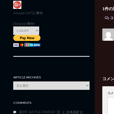
1件の
Amazon GIFT
に寄付
コ
Donation(寄付)
ARTICLE ARCHIVES
コメ
Article
Archives
コメ
COMMENTS
【EPIC BATTLE FANTASY 1】 と 日本語訳
に