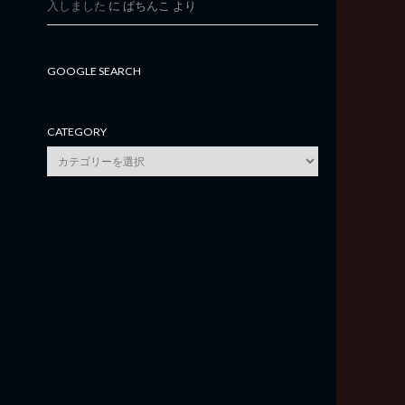
入しました
に
ぱちんこ
より
GOOGLE SEARCH
CATEGORY
category