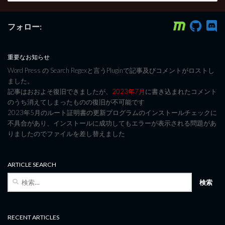
フォロー:
重要なお知らせ
Word Press の Search Regexと言うPluginで記事及びコメントがロストし
ました。
記事はおおよそ復旧できましたが、
2023年7月
に書き込まれたコメント
のうち消えてしまったものの復旧が不可能です
2023年5月のルート証明書の更新プログラムのインストールチェックに
不具合があり、インストールに成功してもエラーが表示される問題があ
りましたのでファイルを差し替えました
ARTICLE SEARCH
検
索:
RECENT ARTICLES