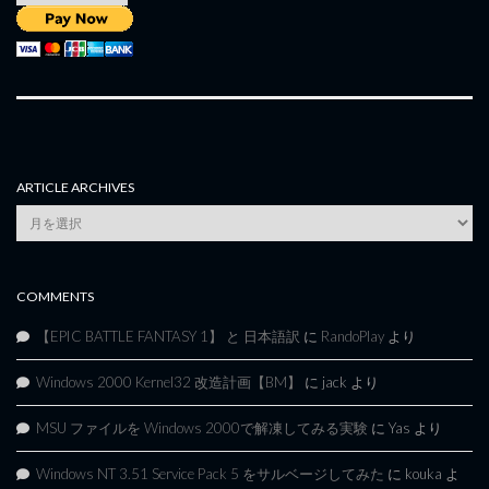
ARTICLE ARCHIVES
Article
Archives
COMMENTS
【EPIC BATTLE FANTASY 1】 と 日本語訳
に
RandoPlay
より
Windows 2000 Kernel32 改造計画【BM】
に
jack
より
MSU ファイルを Windows 2000で解凍してみる実験
に
Yas
より
Windows NT 3.51 Service Pack 5 をサルベージしてみた
に
kouka
よ