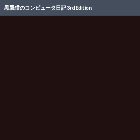
黒翼猫のコンピュータ日記 3rd Edition
コンテンツへスキップ