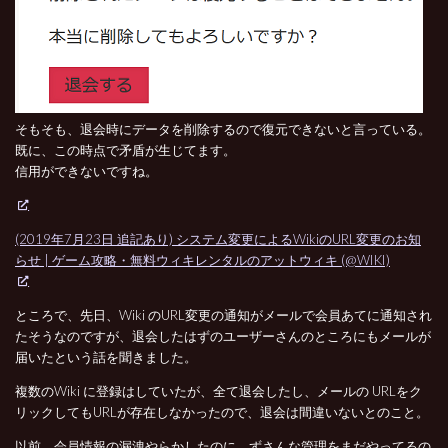
そもそも、退会時にデータを削除するので復元できないと言っている。
既に、この時点で矛盾が生じてます。
信用ができないですね。
(2019年7月23日 追記あり) システム変更によるWikiのURL変更のお知
らせ | ゲーム攻略・無料ウィキレンタルのアットウィキ (@WIKI)
ところで、先日、Wiki のURL変更の通知がメールで会員あてに通知され
たそうなのですが、退会したはずのユーザーさんのところにもメールが
届いたという話を聞きました。
複数のWiki に登録はしていたが、全て退会したし、メールの URLをク
リックしてもURLが存在しなかったので、退会は間違いないとのこと。
以前、会員情報の漏洩やらかしたのに、ずさんな管理をまだやってるの