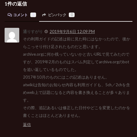
1件の返信
コメント
1
ピンバック
0
通りすがり
2019年9月6日 12:09 PM
その利用ガイドの記述は前に見た時にはなかったので、後か
らこっそり付け足されたものだと思います。
archive.orgに何か残っていないかと古いURLで見てみたので
すが、2019年2月のものはスパム判定してarchive.orgのbot
を追い返しているものでした。
2017年10月のものにはこの記述はありません。
atwikiは告知のお知らせ内容も利用ガイドも、5ch／2chを含
めweb上で話題になると内容を書き換えることが多々ありま
す。
その際、追記あるいは修正した日付やどこを変更したのかを
書くことはほとんどありません。
返信