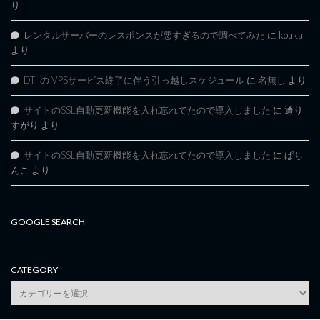
り
レンタルサーバーのレスポンスが悪すぎるので調べてみた
に
kouka
より
DTI の VPSサービス終了に伴う引っ越しスケジュール
に
名無し
より
サイトのSSL自動更新機能を入れ忘れてたので導入しました
に
通り
すがり
より
サイトのSSL自動更新機能を入れ忘れてたので導入しました
に
ぱち
んこ
より
GOOGLE SEARCH
CATEGORY
category