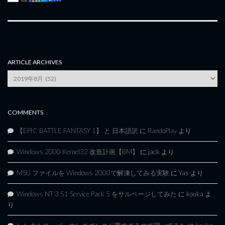
ARTICLE ARCHIVES
Article
Archives
COMMENTS
【EPIC BATTLE FANTASY 1】 と 日本語訳
に
RandoPlay
より
Windows 2000 Kernel32 改造計画【BM】
に
jack
より
MSU ファイルを Windows 2000で解凍してみる実験
に
Yas
より
Windows NT 3.51 Service Pack 5 をサルベージしてみた
に
kouka
よ
り