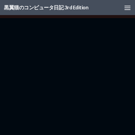
黒翼猫のコンピュータ日記 3rd Edition
コンテンツへスキップ