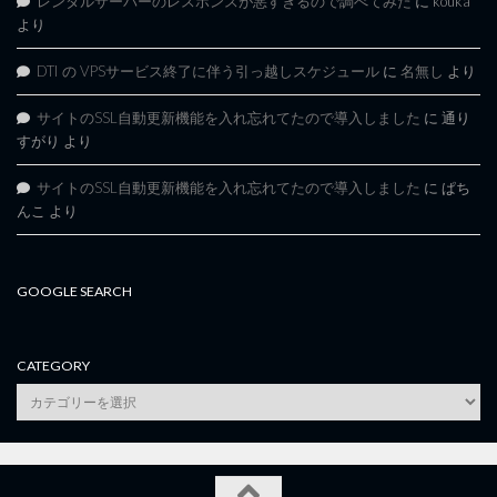
レンタルサーバーのレスポンスが悪すぎるので調べてみた
に
kouka
より
DTI の VPSサービス終了に伴う引っ越しスケジュール
に
名無し
より
サイトのSSL自動更新機能を入れ忘れてたので導入しました
に
通り
すがり
より
サイトのSSL自動更新機能を入れ忘れてたので導入しました
に
ぱち
んこ
より
GOOGLE SEARCH
CATEGORY
category