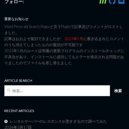
フォロー:
重要なお知らせ
Word Press の Search Regexと言うPluginで記事及びコメントがロストし
ました。
記事はおおよそ復旧できましたが、
2023年7月
に書き込まれたコメント
のうち消えてしまったものの復旧が不可能です
2023年5月のルート証明書の更新プログラムのインストールチェックに
不具合があり、インストールに成功してもエラーが表示される問題があ
りましたのでファイルを差し替えました
ARTICLE SEARCH
検
索:
RECENT ARTICLES
レンタルサーバーのレスポンスが悪すぎるので調べてみた
2026年3月17日