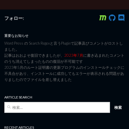
フォロー:
重要なお知らせ
Word Press の Search Regexと言うPluginで記事及びコメントがロストし
ました。
記事はおおよそ復旧できましたが、
2023年7月
に書き込まれたコメント
のうち消えてしまったものの復旧が不可能です
2023年5月のルート証明書の更新プログラムのインストールチェックに
不具合があり、インストールに成功してもエラーが表示される問題があ
りましたのでファイルを差し替えました
ARTICLE SEARCH
検
索:
RECENT ARTICLES