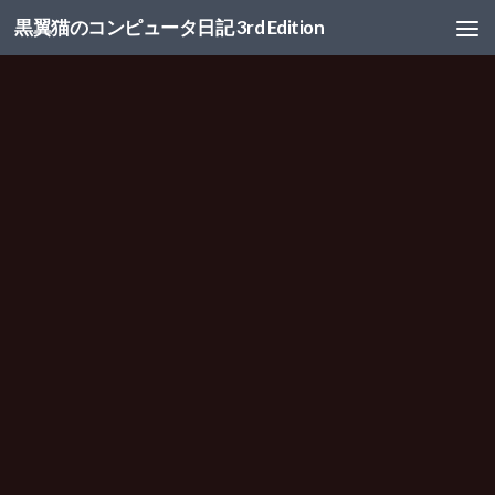
黒翼猫のコンピュータ日記 3rd Edition
コンテンツへスキップ