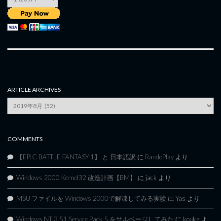
ARTICLE ARCHIVES
Article
Archives
COMMENTS
【EPIC BATTLE FANTASY 1】 と 日本語訳
に
RandoPlay
より
Windows 2000 Kernel32 改造計画【BM】
に
jack
より
MSU ファイルを Windows 2000で解凍してみる実験
に
Yas
より
Windows NT 3.51 Service Pack 5 をサルベージしてみた
に
kouka
よ