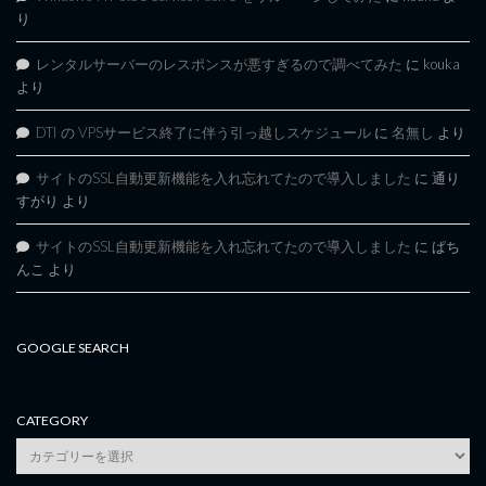
り
レンタルサーバーのレスポンスが悪すぎるので調べてみた
に
kouka
より
DTI の VPSサービス終了に伴う引っ越しスケジュール
に
名無し
より
サイトのSSL自動更新機能を入れ忘れてたので導入しました
に
通り
すがり
より
サイトのSSL自動更新機能を入れ忘れてたので導入しました
に
ぱち
んこ
より
GOOGLE SEARCH
CATEGORY
category