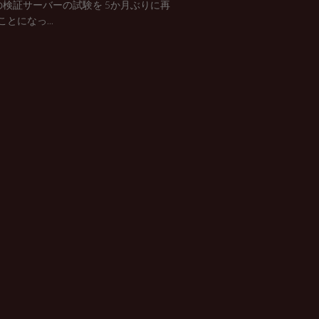
ix の検証サーバーの試験を 5か月ぶりに再
とになっ...