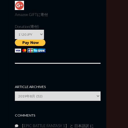
Amazon GIFT
に寄付
Donation(寄付)
ARTICLE ARCHIVES
Article
Archives
COMMENTS
【EPIC BATTLE FANTASY 1】 と 日本語訳
に