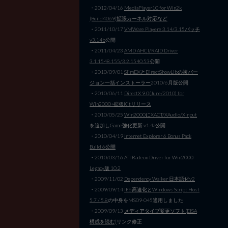
・2012/04/16
MediaPlayer10 for Win2k
(Build4069)拡張カーネル対応など
・2011/10/17
VMWare Playere 3.14/3.15パッチ
v3.14b
公開
・2011/04/23
AMD AHCI/RAID Driver
3.1.1548.155/3.2.1540.53
公開
・2010/09/01
SlimDXとDirectShowLibの複バー
ジョン一括インストーラー
2010/6月版公開
・2010/06/11
DirectX 9.0(June/2010) for
Win2000+拡張Kitリリース
・2010/05/25
Win2000にXACT/XAudio/XInput
を追加しGame強化
更新 v1.4a公開
・2010/04/19
Internet Explorer 6 Bonus Pack
Build 6公開
・2010/03/16 ATI Radeon Driver for Win2000
Legacy版 10.2
・2009/11/02
Dependency Walker 日本語化v2
・2009/09/14
IE6高速化とWindows Script Host
5.7 / 5.8
の中身をMS09-045適用しました
・2009/09/13
メディアタイプ変更ソフト(EISA
構成を読む)
リンク修正