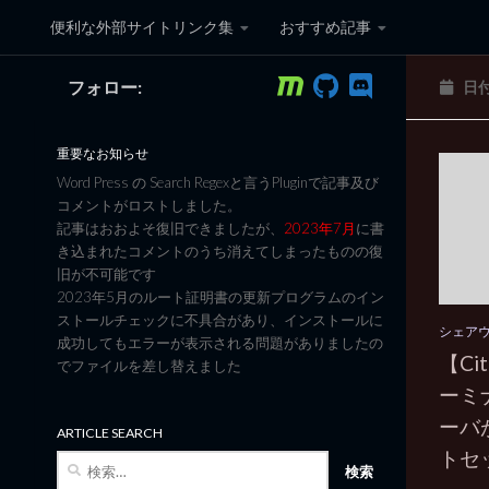
便利な外部サイトリンク集
おすすめ記事
コンテンツへスキップ
フォロー:
日
黒翼猫のコンピュータ日記 3
重要なお知らせ
Word Press の Search Regexと言うPluginで記事及び
コメントがロストしました。
記事はおおよそ復旧できましたが、
2023年7月
に書
き込まれたコメントのうち消えてしまったものの復
旧が不可能です
2023年5月のルート証明書の更新プログラムのイン
ストールチェックに不具合があり、インストールに
シェア
成功してもエラーが表示される問題がありましたの
【C
でファイルを差し替えました
ーミ
ーバ
ARTICLE SEARCH
トセ
検
索: