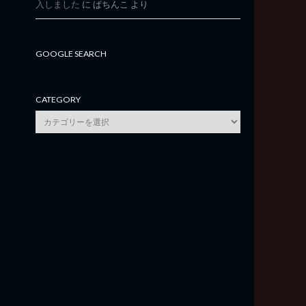
入しました
に
ぱちんこ
より
GOOGLE SEARCH
CATEGORY
category