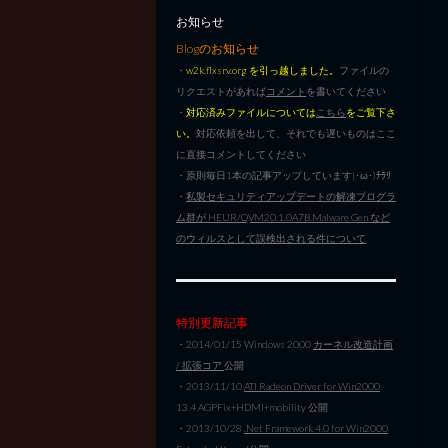
お知らせ
Blogのお知らせ
・
w2k.flxsrv.org を引っ越しました。
ファイルの
リクエストがあれば
コメント
を書いてください
・
対応済みファイルについては
こちら
をご覧下さ
い。
対応依頼を出して、それでも遅いものはここ
に直接コメントしてください
・原則毎日1本の記事アップしています|･ω･)ﾁﾗﾘ
・
私製セキュリティアップデートの解凍プログラ
ム群が HEUR/QVM20.1.0A7B.Malware.Gen など
のウィルスとして誤検出される件について
特別更新記事
・2014/01/15 Windows 2000
カーネル改造計画
/ 拡張コア
公開
・2013/11/10
ATI Radeon Driver for Win2000
13.4 AGPFix+HDMI+mobility 公開
・2013/10/28
.Net Framework 4.0 for Win2000