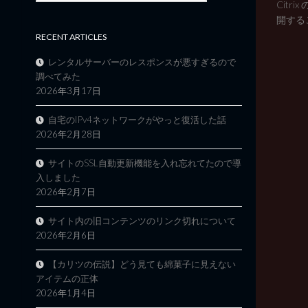
Citr
開するこ
RECENT ARTICLES
レンタルサーバーのレスポンスが悪すぎるので
調べてみた
2026年3月17日
自宅のIPv4ネットワークがやっと復活した話
2026年2月28日
サイトのSSL自動更新機能を入れ忘れてたので導
入しました
2026年2月7日
サイト内の旧コンテンツのリンク切れについて
2026年2月6日
【カリツの伝説】どう見ても綿菓子に見えない
アイテムの正体
2026年1月4日