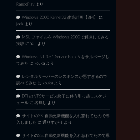
RandoPlay
より
Windows 2000 Kernel32 改造計画【BM】
に
jack
より
MSU ファイルを Windows 2000で解凍してみる
実験
に
Yas
より
Windows NT 3.51 Service Pack 5 をサルベージし
てみた
に
kouka
より
レンタルサーバーのレスポンスが悪すぎるので
調べてみた
に
kouka
より
DTI の VPSサービス終了に伴う引っ越しスケジ
ュール
に
名無し
より
サイトのSSL自動更新機能を入れ忘れてたので導
入しました
に
通りすがり
より
サイトのSSL自動更新機能を入れ忘れてたので導