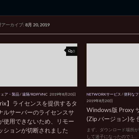
付アーカイブ:
8月 20, 2019
rd Edition
Windows 2000 tunes up blog
0
ウェア・製品
/
遠隔/RDP/VNC
2019年8月20日
NETWORKサービス
/
便利なフ
2019年8月20日
itrix】ライセンスを提供するタ
Windows版 Proxy
ナルサーバーのライセンスサ
(Zip バージョン)
が使用できないため、リモー
ッションが切断されました
まず、ダウンロード場所が
して迷子になったので 1....