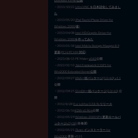
Extended Kernel公開
・2013/10/22
Ultra VNC を日本語化してみまし
た
・2013/05/20
iPod Touch/iPhone Driver for
Windows 2000(改)
・2013/04/08
Intel HD Graphic Driver for
Windows 2000を作ってみた
・2013/01/18
Intel Matrix Storage Manager 8.9
更新(PCH/PCHM 対応)
・2023/08/15 PE Maker
v0.83
公開
・2022/02/13
.Net Framework 3.5SP1 for
Win2000 Extended Kernel公開
・2012/09/27
XNA一括パッケージ(1.0-4.0) v1.1
公開
・2012/09/25
SlimDX一括パッケージ(2.0/4.0)
公
開
・2012/8/28
Ese Lolifox 0.3.8.9a リリース
・2012/06/16
KDW v0.96m
公開
・2012/05/29
Windows 2000 SP4 更新ロールパ
ッケージv2(r18)
(非推奨)
・2012/05/21
iTunes インストーラー for
Win2000
更新 v0.31