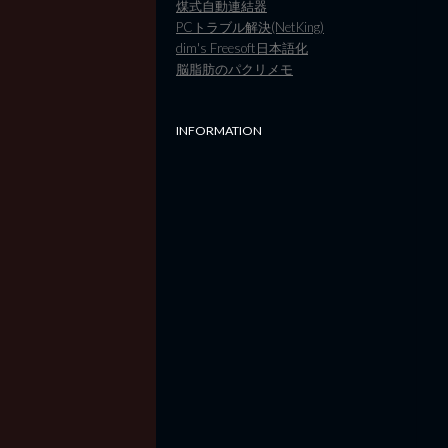
煤式自動連結器
PCトラブル解決(NetKing)
dim's Freesoft日本語化
脳脂肪のパクリメモ
INFORMATION