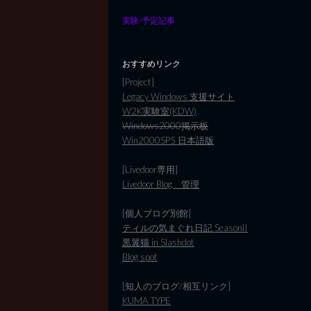
実験/予定記事
おすすめリンク
[Project]
Legacy Windows 支援サイト
W2K実験室(KDW)
Windows2000掲示板
Win2000SP5 日本語版
[Livedoor専用]
Livedoor Blog 管理
[個人ブログ別館]
ティルの気まぐれ日記 SeasonII
黒翼猫 in Slashdot
Blog spot
[知人のブログ/相互リンク]
KUMA TYPE