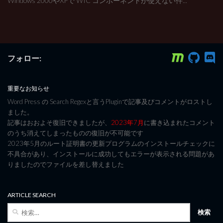
Windows 2000やXPで WIC コンポーネントが使えない件...
フォロー:
重要なお知らせ
Word Press の Search Regexと言うPluginで記事及びコメントがロストし
ました。
記事はおおよそ復旧できましたが、
2023年7月
に書き込まれたコメント
のうち消えてしまったものの復旧が不可能です
2023年5月のルート証明書の更新プログラムのインストールチェックに
不具合があり、インストールに成功してもエラーが表示される問題があ
りましたのでファイルを差し替えました
ARTICLE SEARCH
検
索: