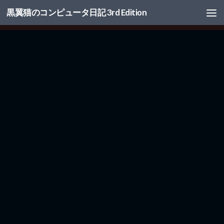
黒翼猫のコンピュータ日記 3rd Edition
コンテンツへスキップ