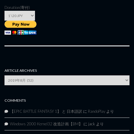
Donation(寄付)
ARTICLE ARCHIVES
Article
Archives
COMMENTS
【EPIC BATTLE FANTASY 1】 と 日本語訳
に
RandoPlay
より
Windows 2000 Kernel32 改造計画【BM】
に
jack
より