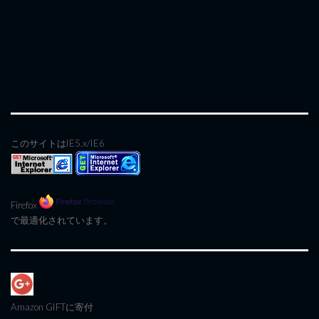
このサイトはIE5.x/IE6
Firefox
で最適化されています。
Amazon GIFT
に寄付