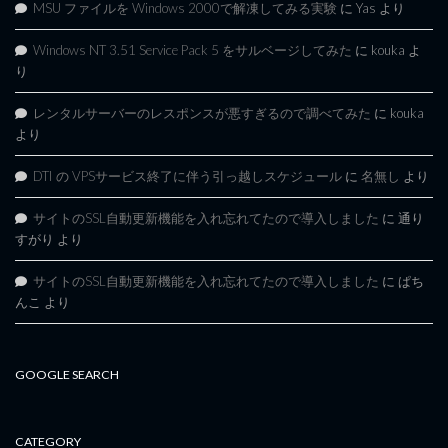
MSU ファイルを Windows 2000で解凍してみる実験
に
Yas
より
Windows NT 3.51 Service Pack 5 をサルベージしてみた
に
kouka
よ
り
レンタルサーバーのレスポンスが悪すぎるので調べてみた
に
kouka
より
DTI の VPSサービス終了に伴う引っ越しスケジュール
に
名無し
より
サイトのSSL自動更新機能を入れ忘れてたので導入しました
に
通り
すがり
より
サイトのSSL自動更新機能を入れ忘れてたので導入しました
に
ぱち
んこ
より
GOOGLE SEARCH
CATEGORY