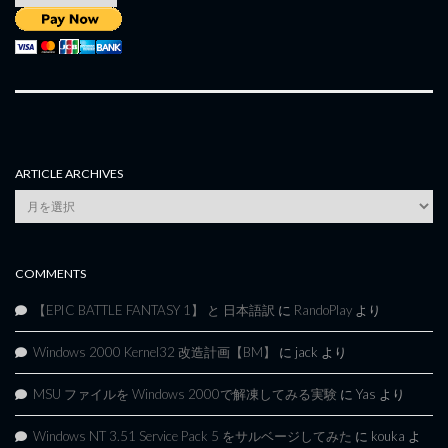
ARTICLE ARCHIVES
Article
Archives
COMMENTS
【EPIC BATTLE FANTASY 1】 と 日本語訳
に
RandoPlay
より
Windows 2000 Kernel32 改造計画【BM】
に
jack
より
MSU ファイルを Windows 2000で解凍してみる実験
に
Yas
より
Windows NT 3.51 Service Pack 5 をサルベージしてみた
に
kouka
よ