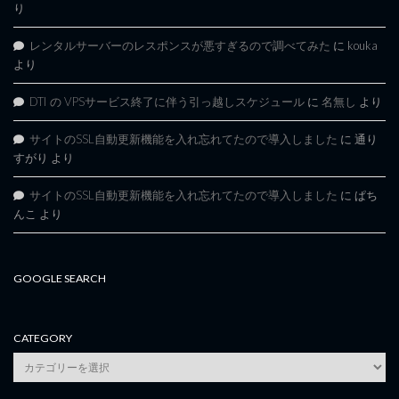
り
レンタルサーバーのレスポンスが悪すぎるので調べてみた
に
kouka
より
DTI の VPSサービス終了に伴う引っ越しスケジュール
に
名無し
より
サイトのSSL自動更新機能を入れ忘れてたので導入しました
に
通り
すがり
より
サイトのSSL自動更新機能を入れ忘れてたので導入しました
に
ぱち
んこ
より
GOOGLE SEARCH
CATEGORY
category