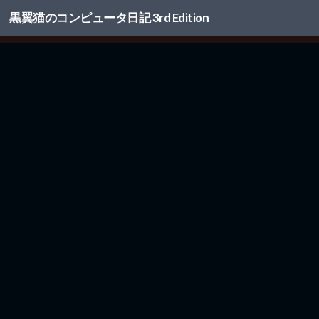
黒翼猫のコンピュータ日記 3rd Edition
コンテンツへスキップ