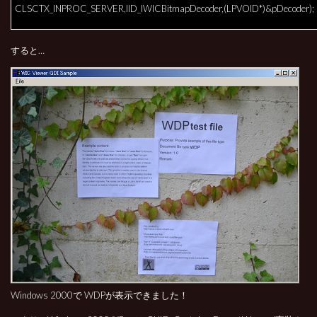
CLSCTX_INPROC_SERVER,IID_IWICBitmapDecoder,(LPVOID*)&pDecoder);
すると…
Windows 2000で WDPが表示できました！