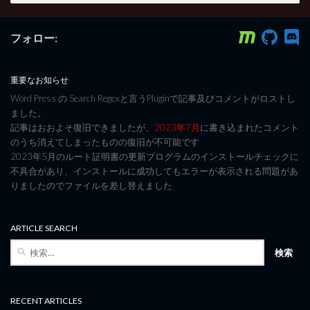
フォロー:
重要なお知らせ
Word Press の Search Regexと言うPluginで記事及びコメントがロストし
ました。
記事はおおよそ復旧できましたが、
2023年7月
に書き込まれたコメント
のうち消えてしまったものの復旧が不可能です
2023年5月のルート証明書の更新プログラムのインストールチェックに
不具合があり、インストールに成功してもエラーが表示される問題があ
りましたのでファイルを差し替えました
ARTICLE SEARCH
検
索:
RECENT ARTICLES