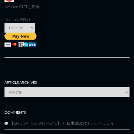
Amazon GIFT
に寄付
Donation(寄付)
ARTICLE ARCHIVES
Article
Archives
COMMENTS
【EPIC BATTLE FANTASY 1】 と 日本語訳
に
RandoPlay
より