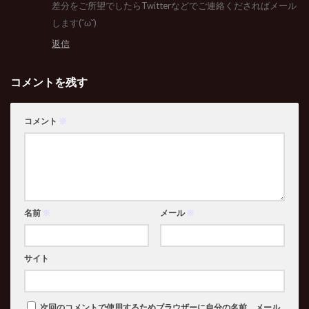
差分をご所望でしたらTwitterなどでご連絡くださればメール
します(˘ω˘)
返信
コメントを残す
コメント
※
名前
※
メール
※
サイト
次回のコメントで使用するためブラウザーに自分の名前、メール