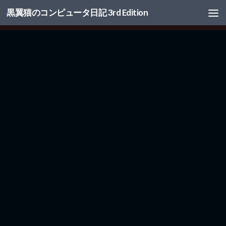
黒翼猫のコンピュータ日記 3rd Edition
コンテンツへスキップ