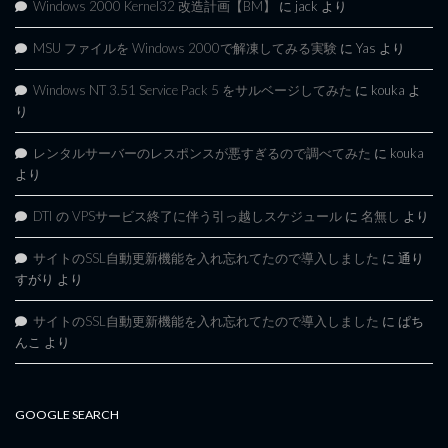
Windows 2000 Kernel32 改造計画【BM】
に
jack
より
MSU ファイルを Windows 2000で解凍してみる実験
に
Yas
より
Windows NT 3.51 Service Pack 5 をサルベージしてみた
に
kouka
よ
り
レンタルサーバーのレスポンスが悪すぎるので調べてみた
に
kouka
より
DTI の VPSサービス終了に伴う引っ越しスケジュール
に
名無し
より
サイトのSSL自動更新機能を入れ忘れてたので導入しました
に
通り
すがり
より
サイトのSSL自動更新機能を入れ忘れてたので導入しました
に
ぱち
んこ
より
GOOGLE SEARCH