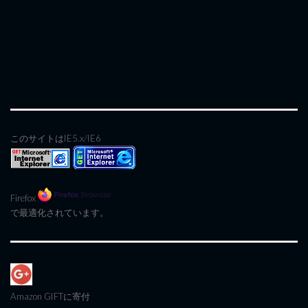
このサイトはIE5.x/IE6
Firefox
で最適化されています。
Amazon GIFT
に寄付