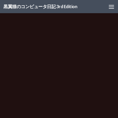
黒翼猫のコンピュータ日記 3rd Edition
コンテンツへスキップ