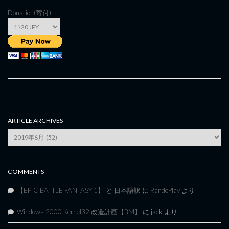
Donation(寄付)
ARTICLE ARCHIVES
Article
Archives
COMMENTS
【EPIC BATTLE FANTASY 1】 と 日本語訳
に
RandoPlay
より
Windows 2000 Kernel32 改造計画【BM】
に
jack
より