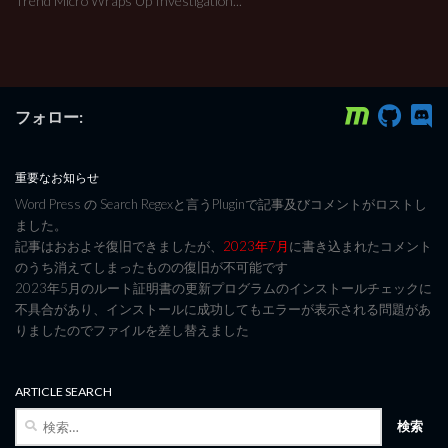
Trend Micro Wraps Up Investigation...
フォロー:
重要なお知らせ
Word Press の Search Regexと言うPluginで記事及びコメントがロストし
ました。
記事はおおよそ復旧できましたが、
2023年7月
に書き込まれたコメント
のうち消えてしまったものの復旧が不可能です
2023年5月のルート証明書の更新プログラムのインストールチェックに
不具合があり、インストールに成功してもエラーが表示される問題があ
りましたのでファイルを差し替えました
ARTICLE SEARCH
検
索: