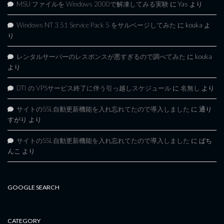
MSU ファイルを Windows 2000で解凍してみる実験
に
Yas
より
Windows NT 3.51 Service Pack 5 をサルベージしてみた
に
kouka
よ
り
レンタルサーバーのレスポンスが悪すぎるので調べてみた
に
kouka
より
DTI の VPSサービス終了に伴う引っ越しスケジュール
に
名無し
より
サイトのSSL自動更新機能を入れ忘れてたので導入しました
に
通り
すがり
より
サイトのSSL自動更新機能を入れ忘れてたので導入しました
に
ぱち
んこ
より
GOOGLE SEARCH
CATEGORY