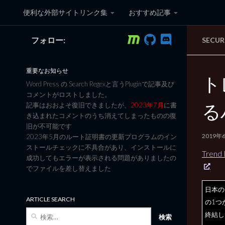
便利な外部サイトリンク集
おすすめ記事
コンテンツへスキップ
フォロー:
SECUR
黒翼猫のコンピュータ日記 3
重要なお知らせ
ト
Word Press の Search Regexと言うPluginで記事及び
コメントがロストしました。
る
記事はおおよそ復旧できましたが、
2023年7月
に書
き込まれたコメントのうち消えてしまったものの復
旧が不可能です
2019年
2023年5月のルート証明書の更新プログラムのイン
ストールチェックに不具合があり、インストールに
Trend 
成功してもエラーが表示される問題がありましたの
でファイルを差し替えました
日本の
ARTICLE SEARCH
の1つ
検
終結し
索: