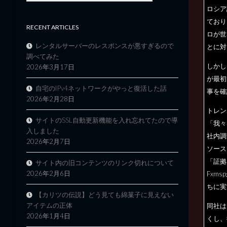
ロシア
ており
RECENT ARTICLES
ロが世
レンタルサーバーのレスポンスが悪すぎるので
とに対
調べてみた
しかし、
2026年3月17日
が最初
自宅のIPv4ネットワークがやっと復活した話
事を確
2026年2月28日
トレン
サイトのSSL自動更新機能を入れ忘れてたので導
「我々
入しました
社内調
2026年2月7日
ソース
「証拠
サイト内の旧コンテンツのリンク切れについて
2026年2月6日
Fxm
ちに実
【カリツの伝説】どう見ても綿菓子に見えない
アイテムの正体
同社は
2026年1月4日
くし、