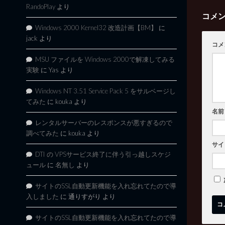
RandoPlay
より
コメ
Windows 2000 Kernel32 改造計画【BM】
に
jack
より
コメ
MSU ファイルを Windows 2000で解凍してみる
実験
に
Yas
より
Windows NT 3.51 Service Pack 5 をサルベージし
てみた
に
kouka
より
名前
レンタルサーバーのレスポンスが悪すぎるので
調べてみた
に
kouka
より
サイ
DTI の VPSサービス終了に伴う引っ越しスケジ
ュール
に
名無し
より
サイトのSSL自動更新機能を入れ忘れてたので導
入しました
に
通りすがり
より
サイトのSSL自動更新機能を入れ忘れてたので導