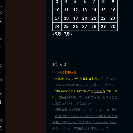
3
4
5
6
7
8
9
し
10
11
12
13
14
15
16
ク
17
18
19
20
21
22
23
こ
24
25
26
27
28
29
30
« 5月
7月 »
e
た
お知らせ
た
Blogのお知らせ
た
・
w2k.flxsrv.org を引っ越しました。
ファイルの
の
リクエストがあれば
コメント
を書いてください
・
対応済みファイルについては
こちら
をご覧下さ
プ
い。
対応依頼を出して、それでも遅いものはここ
直
に直接コメントしてください
・原則毎日1本の記事アップしています|･ω･)ﾁﾗﾘ
・
私製セキュリティアップデートの解凍プログラ
鋭
ム群が HEUR/QVM20.1.0A7B.Malware.Gen など
策
のウィルスとして誤検出される件について