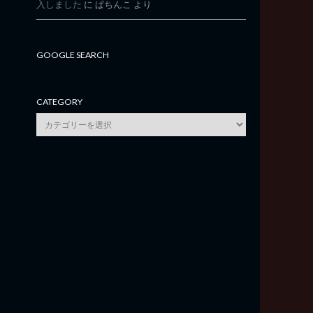
入しました
に
ぱちんこ
より
GOOGLE SEARCH
CATEGORY
category