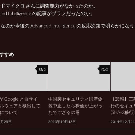
ンドマイクロ さんに調査能力がなかったのか。
nced Intelligence の記事がブラフだったのか。
のか今後の Advanced Intelligence の反応次第で明らかにな
すすめ
2
0
!が Google と自サイ
中国製セキュリティ国産偽
【悲報】三
ルウェアと検出して
装中止したら株価が上がっ
行のセキュ
について
たでござるの巻
(SHA-2移
6月25日
2013年10月13日
2014年12月1