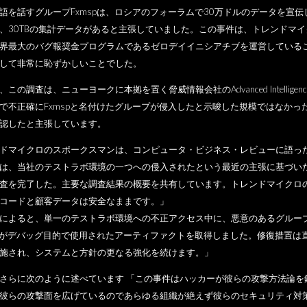
語を話すグループFxmspは、ロシアのフォーラムで30万ドルのデータを宣伝
、30TBの集計データがあると主張していました。この事件は、トレンドマイ
界最大のバグ報奨金プログラムであるゼロデイイニシアチブを運営している
して非常に恥ずかしいことでした。
この調査は、ニューヨークに本拠を置く脅威情報会社のAdvanced Intelligenc
で不正確にFxmspと名付けたグループが侵入したと示唆した規模ではなかっ
認したと主張しています。
ドマイクロのスポークスマンは、コンピュータ・ビジネス・レビューに語っ
は、当社のテストラボ環境の一つへの侵入されたという最近の主張に基づい
査を完了した。主要な調査結果の概要を共有しています。トレンドマイクロ
コードと顧客データは安全なままです。」
によると、単一のテストラボ環境への不正アクセス中に、悪意のあるグルー
spがデバッグ目的で使用されたアーティファクトを取得しました。修復措置は
施され、システムと方針の更なる強化を続けます。」
さらに次のように述べています 「この事件はハッカーが彼らの攻撃方法論を
彼らの攻撃面を広げているのであらゆる組織が絶えず彼らのセキュリティ対