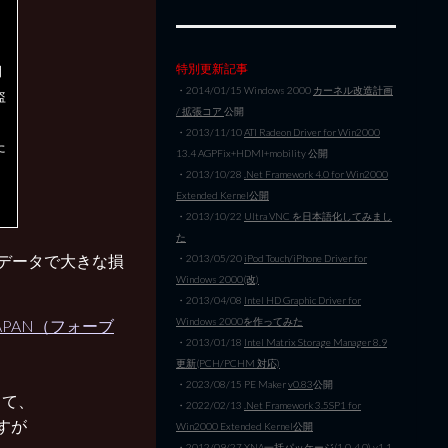
）
特別更新記事
開
・2014/01/15 Windows 2000
カーネル改造計画
盗
/ 拡張コア
公開
、
・2013/11/10
ATI Radeon Driver for Win2000
た
13.4 AGPFix+HDMI+mobility 公開
・2013/10/28
.Net Framework 4.0 for Win2000
Extended Kernel公開
・2013/10/22
Ultra VNC を日本語化してみまし
た
顧客データで大きな損
・2013/05/20
iPod Touch/iPhone Driver for
Windows 2000(改)
・2013/04/08
Intel HD Graphic Driver for
Windows 2000を作ってみた
APAN（フォーブ
・2013/01/18
Intel Matrix Storage Manager 8.9
更新(PCH/PCHM 対応)
・2023/08/15 PE Maker
v0.83
公開
って、
・2022/02/13
.Net Framework 3.5SP1 for
ますが
Win2000 Extended Kernel公開
・2012/09/27
XNA一括パッケージ(1.0-4.0) v1.1