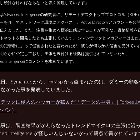
し続けなければならないと強く警鐘しています」
pはAdvanced Intelligenceの研究者に、リモートデスクトッププロトコル（RDP
ーを介してネットワーク環境にアクセスし、Active Directoryアカウントを公
伝えました。また、注目を集める標的に感染することが可能な、資格情報を
トネットを開発したとも主張しています。 シマンテックとマカフィーはまた
の犯罪者によって侵害されたと言われたが、彼らが何らかの侵害を受けてい
明らかに否定しており、主張を裏付ける証拠は提供されていないため、
nced Intelligenceにコメントを求めています。
日、Symantec から、FxMsp から盗まれたのは、ダミーの
はなかった事を発表していました。
テックに侵入のハッカーが盗んだ「データの中身」 | Forbes J
ャパン）
記事は、調査結果がかわらなったトレンドマイクロの主張に沿
anced Intelligence が怪しいんじゃないかって観点で書かれてい