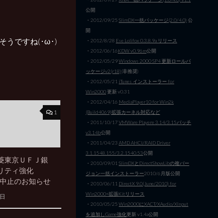
公開
・2012/09/25
SlimDX一括パッケージ(2.0/4.0)
公
開
りそうですね(･ω･)
・2012/8/28
Ese Lolifox 0.3.8.9a リリース
・2012/06/16
KDW v0.96m
公開
・2012/05/29
Windows 2000 SP4 更新ロールパ
ッケージv2(r18)
(非推奨)
・2012/05/21
iTunes インストーラー for
Win2000
更新 v0.31
・2012/04/16
MediaPlayer10 for Win2k
1
(Build4069)拡張カーネル対応など
・2011/10/17
VMWare Playere 3.14/3.15パッチ
v3.14b
公開
・2011/04/23
AMD AHCI/RAID Driver
3.1.1548.155/3.2.1540.53
公開
菱東京ＵＦＪ銀
・2010/09/01
SlimDXとDirectShowLibの複バー
リティ強化
ジョン一括インストーラー
2010/6月版公開
行)中止のお知らせ
・2010/06/11
DirectX 9.0(June/2010) for
Win2000+拡張Kitリリース
1日
・2010/05/25
Win2000にXACT/XAudio/XInput
を追加しGame強化
更新 v1.4a公開