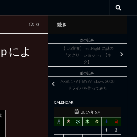
続き
0
次の記事
p によ
【iOS審査】TestFlight に謎の
『スクリーショット』【ネ
タ】
前の記事
AX88179 用の Windows 2000
ドライバを作ってみた
CALENDAR
2019年6月
境
月
火
水
木
金
土
日
を
1
2