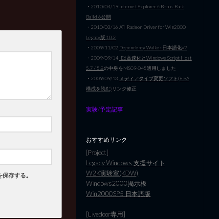
・2010/04/19
Internet Explorer 6 Bonus Pack
Build 6公開
・2010/03/16 ATI Radeon Driver for Win2000
Legacy版 10.2
・2009/11/02
Dependency Walker 日本語化v2
・2009/09/14
IE6高速化とWindows Script Host
5.7 / 5.8
の中身をMS09-045適用しました
・2009/09/13
メディアタイプ変更ソフト(EISA
構成を読む)
リンク修正
実験/予定記事
おすすめリンク
[Project]
Legacy Windows 支援サイト
W2K実験室(KDW)
を保存する。
Windows2000掲示板
Win2000SP5 日本語版
[Livedoor専用]