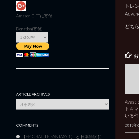
トレ
Adva
Amazon GIFT
に寄付
どちらな
Donation(寄付)
お
ARTICLE ARCHIVES
Avast
Article
トをマ
Archives
いる件
2013年
COMMENTS
【EPIC BATTLE FANTASY 1】 と 日本語訳
に