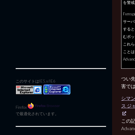
を警戒
Fxms
サーバ
すると
むボッ
これら
ことは
Adva
つい先
このサイトはIE5.x/IE6
害で
シマン
ス ジ
Firefox
で最適化されています。
この
Adv