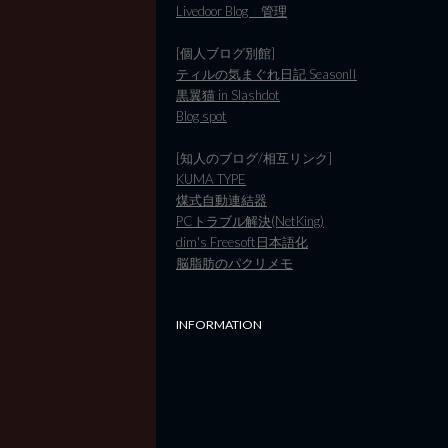
Livedoor Blog 管理
[個人ブログ別館]
ティルの気まぐれ日記 SeasonII
黒翼猫 in Slashdot
Blog spot
[知人のブログ/相互リンク]
KUMA TYPE
煤式自動連結器
PCトラブル解決(NetKing)
dim's Freesoft日本語化
脳脂肪のパクリメモ
INFORMATION