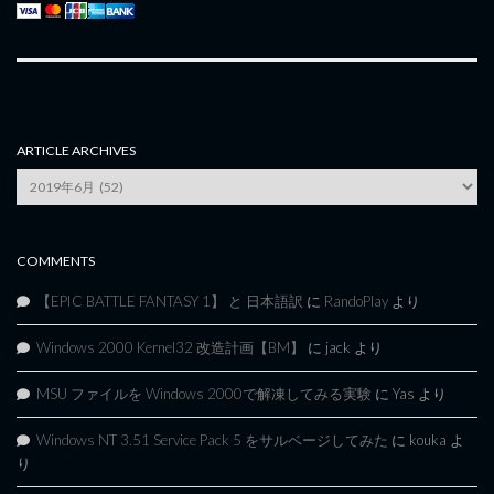
ARTICLE ARCHIVES
Article
Archives
COMMENTS
【EPIC BATTLE FANTASY 1】 と 日本語訳
に
RandoPlay
より
Windows 2000 Kernel32 改造計画【BM】
に
jack
より
MSU ファイルを Windows 2000で解凍してみる実験
に
Yas
より
Windows NT 3.51 Service Pack 5 をサルベージしてみた
に
kouka
よ
り