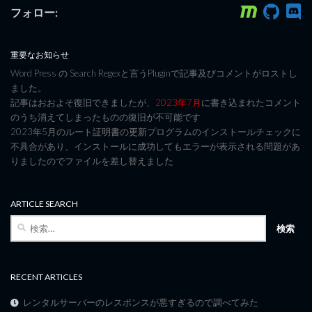
フォロー:
重要なお知らせ
Word Press の Search Regexと言うPluginで記事及びコメントがロストし
ました。
記事はおおよそ復旧できましたが、
2023年7月
に書き込まれたコメント
のうち消えてしまったものの復旧が不可能です
2023年5月のルート証明書の更新プログラムのインストールチェックに
不具合があり、インストールに成功してもエラーが表示される問題があ
りましたのでファイルを差し替えました
ARTICLE SEARCH
検
索:
RECENT ARTICLES
レンタルサーバーのレスポンスが悪すぎるので調べてみた