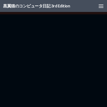
黒翼猫のコンピュータ日記 3rd Edition
コンテンツへスキップ