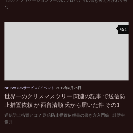
IIS の アプリケーションプールのプロパティの書き換え方がわから
な...
1
NETWORKサービス
/
イベント
2019年6月25日
世界一のクリスマスツリー 関連の記事 で送信防
止措置依頼 が 西畠清順 氏から届いた件 その1
送信防止措置とは？ 送信防止措置依頼書の書き方入門編 | 誹謗中
傷弁...