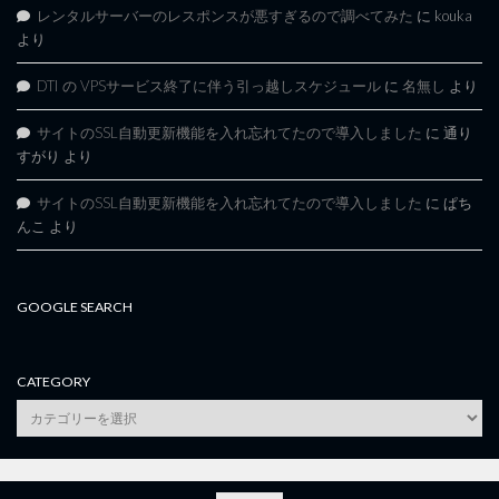
レンタルサーバーのレスポンスが悪すぎるので調べてみた
に
kouka
より
DTI の VPSサービス終了に伴う引っ越しスケジュール
に
名無し
より
サイトのSSL自動更新機能を入れ忘れてたので導入しました
に
通り
すがり
より
サイトのSSL自動更新機能を入れ忘れてたので導入しました
に
ぱち
んこ
より
GOOGLE SEARCH
CATEGORY
category