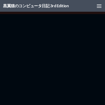
黒翼猫のコンピュータ日記 3rd Edition
コンテンツへスキップ