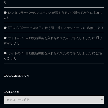
り
レンタルサーバーのレスポンスが悪すぎるので調べてみた
に
kouka
より
DTI の VPSサービス終了に伴う引っ越しスケジュール
に
名無し
より
サイトのSSL自動更新機能を入れ忘れてたので導入しました
に
通り
すがり
より
サイトのSSL自動更新機能を入れ忘れてたので導入しました
に
ぱち
んこ
より
GOOGLE SEARCH
CATEGORY
category