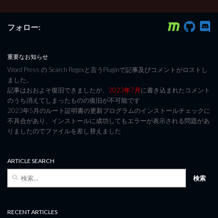
フォロー:
重要なお知らせ
Word Press の Search Regexと言うPluginで記事及びコメントがロストし
ました。
記事はおおよそ復旧できましたが、
2023年7月
に書き込まれたコメント
のうち消えてしまったものの復旧が不可能です
2023年5月のルート証明書の更新プログラムのインストールチェックに
不具合があり、インストールに成功してもエラーが表示される問題があ
りましたのでファイルを差し替えました
ARTICLE SEARCH
検
索:
RECENT ARTICLES