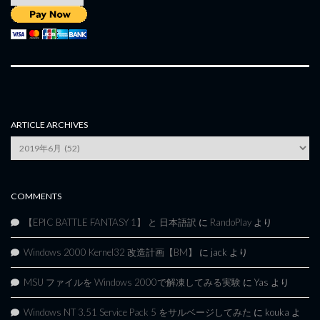
ARTICLE ARCHIVES
Article
Archives
COMMENTS
【EPIC BATTLE FANTASY 1】 と 日本語訳
に
RandoPlay
より
Windows 2000 Kernel32 改造計画【BM】
に
jack
より
MSU ファイルを Windows 2000で解凍してみる実験
に
Yas
より
Windows NT 3.51 Service Pack 5 をサルベージしてみた
に
kouka
よ