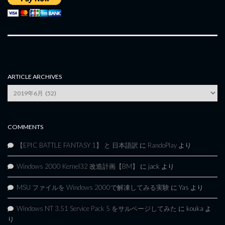
ARTICLE ARCHIVES
Article
Archives
COMMENTS
【EPIC BATTLE FANTASY 1】 と 日本語訳
に
RandoPlay
より
Windows 2000 Kernel32 改造計画【BM】
に
jack
より
MSU ファイルを Windows 2000で解凍してみる実験
に
Yas
より
Windows NT 3.51 Service Pack 5 をサルベージしてみた
に
kouka
よ
り