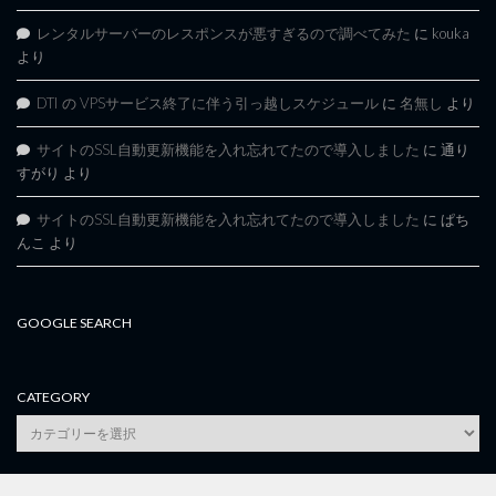
レンタルサーバーのレスポンスが悪すぎるので調べてみた
に
kouka
より
DTI の VPSサービス終了に伴う引っ越しスケジュール
に
名無し
より
サイトのSSL自動更新機能を入れ忘れてたので導入しました
に
通り
すがり
より
サイトのSSL自動更新機能を入れ忘れてたので導入しました
に
ぱち
んこ
より
GOOGLE SEARCH
CATEGORY
category