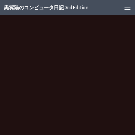
黒翼猫のコンピュータ日記 3rd Edition
コンテンツへスキップ