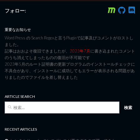
フォロー:
重要なお知らせ
Word Press の Search Regexと言うPluginで記事及びコメントがロストし
ました。
記事はおおよそ復旧できましたが、
2023年7月
に書き込まれたコメント
のうち消えてしまったものの復旧が不可能です
2023年5月のルート証明書の更新プログラムのインストールチェックに
不具合があり、インストールに成功してもエラーが表示される問題があ
りましたのでファイルを差し替えました
ARTICLE SEARCH
検
索:
RECENT ARTICLES