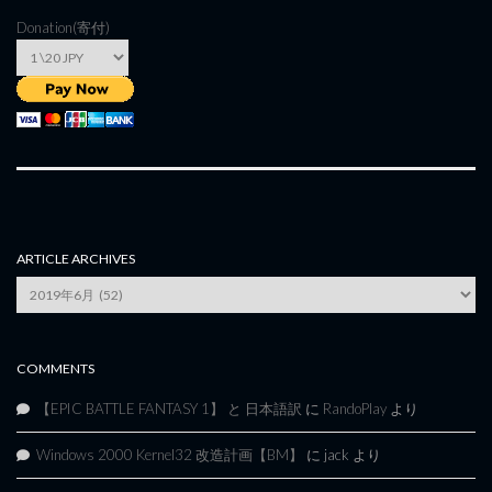
Donation(寄付)
ARTICLE ARCHIVES
Article
Archives
COMMENTS
【EPIC BATTLE FANTASY 1】 と 日本語訳
に
RandoPlay
より
Windows 2000 Kernel32 改造計画【BM】
に
jack
より