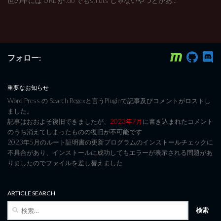
世の中には URL が .do でもstruts じゃないやつとかあ...
フォロー:
重要なお知らせ
Word Press の Search Regexと言うPluginで記事及びコメントがロストし
ました。
記事はおおよそ復旧できましたが、
2023年7月
に書き込まれたコメント
のうち消えてしまったものの復旧が不可能です
2023年5月のルート証明書の更新プログラムのインストールチェックに
不具合があり、インストールに成功してもエラーが表示される問題があ
りましたのでファイルを差し替えました
ARTICLE SEARCH
検
索: