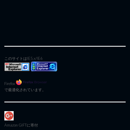
このサイトはIE5.x/IE6
Firefox
で最適化されています。
Amazon GIFT
に寄付