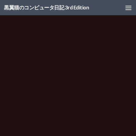
黒翼猫のコンピュータ日記 3rd Edition
コンテンツへスキップ