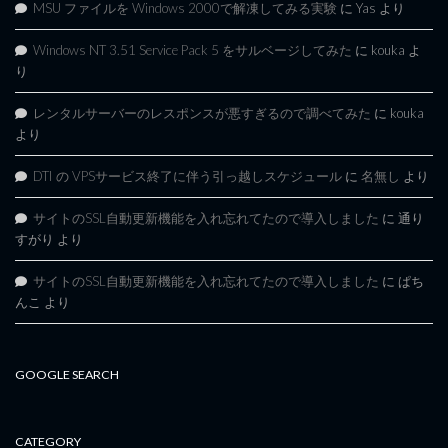
MSU ファイルを Windows 2000で解凍してみる実験
に
Yas
より
Windows NT 3.51 Service Pack 5 をサルベージしてみた
に
kouka
よ
り
レンタルサーバーのレスポンスが悪すぎるので調べてみた
に
kouka
より
DTI の VPSサービス終了に伴う引っ越しスケジュール
に
名無し
より
サイトのSSL自動更新機能を入れ忘れてたので導入しました
に
通り
すがり
より
サイトのSSL自動更新機能を入れ忘れてたので導入しました
に
ぱち
んこ
より
GOOGLE SEARCH
CATEGORY