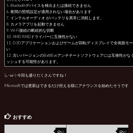
5. Bluetoothデバイスを検出または接続できません
6. 夜間の照明設定が適用されない場合があります
7. インテルオーディオ がバッテリを異常に消耗します。
8. カメラアプリを起動できません
9. Wi-Fi接続の断続的な切断
10. AMD RAIDドライバーに互換性がない
11. D3Dアプリケーションおよびゲームが回転ディスプレイで全画面モ
い
12. 古いバージョンのBattlEyeアンチチートソフトウェアには互換性がな
ッシュする可能性があります。
|｡･ω･) 今回も盛りだくさんですね！
Microsoftでは更新はできるだけ控える様にアナウンスを始めたそうです
おすすめ
0
0