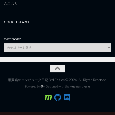
んこ
より
GOOGLE SEARCH
CATEGORY
category
黒翼猫のコンピュータ日記 3rd Edition © 2026. All Rights Reserved.
Powered by
- Designed with the
Hueman theme