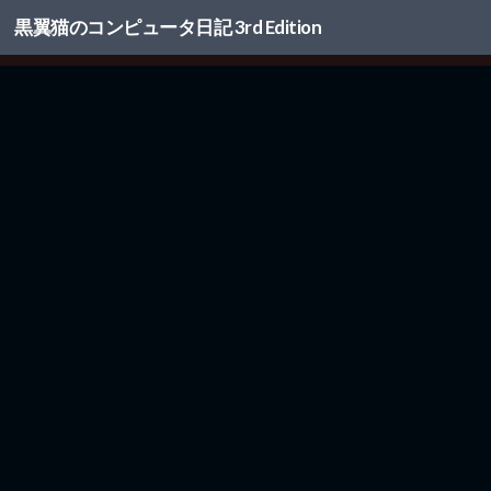
黒翼猫のコンピュータ日記 3rd Edition
コンテンツへスキップ