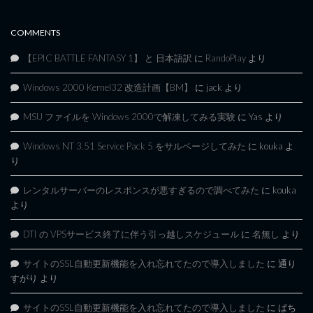
COMMENTS
【EPIC BATTLE FANTASY 1】 と 日本語訳
に
RandoPlay
より
Windows 2000 Kernel32 改造計画【BM】
に
jack
より
MSU ファイルを Windows 2000で解凍してみる実験
に
Yas
より
Windows NT 3.51 Service Pack 5 をサルベージしてみた
に
kouka
よ
り
レンタルサーバーのレスポンスが悪すぎるので調べてみた
に
kouka
より
DTI の VPSサービス終了に伴う引っ越しスケジュール
に
名無し
より
サイトのSSL自動更新機能を入れ忘れてたので導入しました
に
通り
すがり
より
サイトのSSL自動更新機能を入れ忘れてたので導入しました
に
ぱち