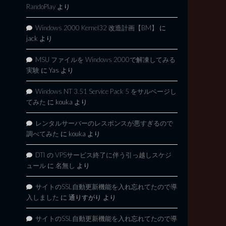
RandoPlay
より
Windows 2000 Kernel32 改造計画【BM】
に
jack
より
MSU ファイルを Windows 2000で解凍してみる
実験
に
Yas
より
Windows NT 3.51 Service Pack 5 をサルベージし
てみた
に
kouka
より
レンタルサーバーのレスポンスが悪すぎるので
調べてみた
に
kouka
より
DTI の VPSサービス終了に伴う引っ越しスケジ
ュール
に
名無し
より
サイトのSSL自動更新機能を入れ忘れてたので導
入しました
に
通りすがり
より
サイトのSSL自動更新機能を入れ忘れてたので導