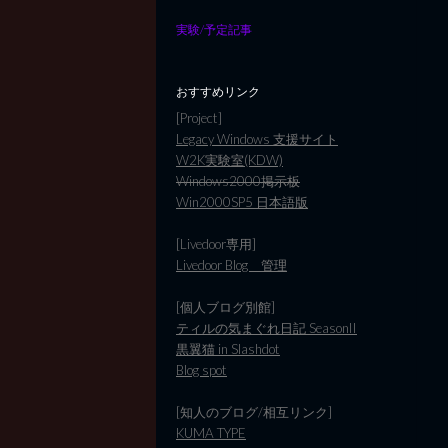
実験/予定記事
おすすめリンク
[Project]
Legacy Windows 支援サイト
W2K実験室(KDW)
Windows2000掲示板
Win2000SP5 日本語版
[Livedoor専用]
Livedoor Blog 管理
[個人ブログ別館]
ティルの気まぐれ日記 SeasonII
黒翼猫 in Slashdot
Blog spot
[知人のブログ/相互リンク]
KUMA TYPE