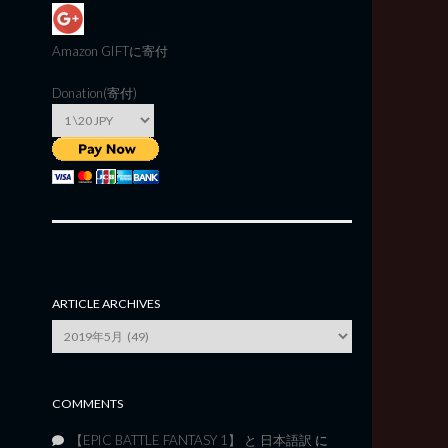
Amazon GIFT
に寄付
Donation(寄付)
ARTICLE ARCHIVES
Article
Archives
COMMENTS
【EPIC BATTLE FANTASY 1】 と 日本語訳
に