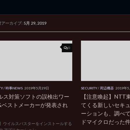
付アーカイブ:
5月 29, 2019
rd Edition
Windows 2000 tunes up blog
0
TY
/
時事NEWS
2019年5月29日
SECURITY
/
周辺機器
2019年
ルス対策ソフトの誤検出ワー
【注意喚起】NTT
&ベストメーカーが発表され
てくる新しいセキ
ーションも、調べて
ドマイクロだった
】ウイルスバスターをインストールする
 アプリケーション...