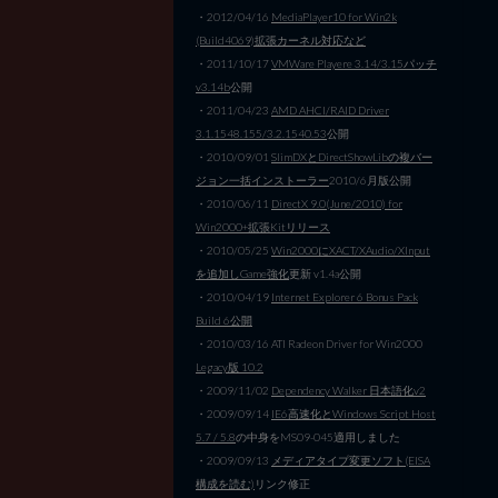
・2012/04/16
MediaPlayer10 for Win2k
(Build4069)拡張カーネル対応など
・2011/10/17
VMWare Playere 3.14/3.15パッチ
v3.14b
公開
・2011/04/23
AMD AHCI/RAID Driver
3.1.1548.155/3.2.1540.53
公開
・2010/09/01
SlimDXとDirectShowLibの複バー
ジョン一括インストーラー
2010/6月版公開
・2010/06/11
DirectX 9.0(June/2010) for
Win2000+拡張Kitリリース
・2010/05/25
Win2000にXACT/XAudio/XInput
を追加しGame強化
更新 v1.4a公開
・2010/04/19
Internet Explorer 6 Bonus Pack
Build 6公開
・2010/03/16 ATI Radeon Driver for Win2000
Legacy版 10.2
・2009/11/02
Dependency Walker 日本語化v2
・2009/09/14
IE6高速化とWindows Script Host
5.7 / 5.8
の中身をMS09-045適用しました
・2009/09/13
メディアタイプ変更ソフト(EISA
構成を読む)
リンク修正