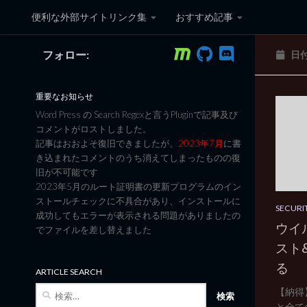
便利な外部サイトリンク集
おすすめ記事
コンテンツへスキップ
フォロー:
日
黒翼猫のコンピュータ日記 3
重要なお知らせ
Word Press の Search Regexと言うPluginで記事及び
コメントがロストしました。
記事はおおよそ復旧できましたが、
2023年7月
に書
き込まれたコメントのうち消えてしまったものの復
旧が不可能です
2023年5月のルート証明書の更新プログラムのイン
ストールチェックに不具合があり、インストールに
SECURI
成功してもエラーが表示される問題がありましたの
ウイ
でファイルを差し替えました
スト
る
ARTICLE SEARCH
検
【納得
索:
と全ての