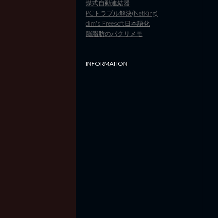
煤式自動連結器
PCトラブル解決(NetKing)
dim's Freesoft日本語化
脳脂肪のパクリメモ
INFORMATION