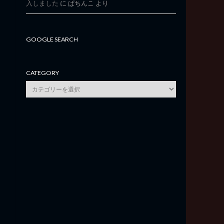
入しました
に
ぱちんこ
より
GOOGLE SEARCH
CATEGORY
category