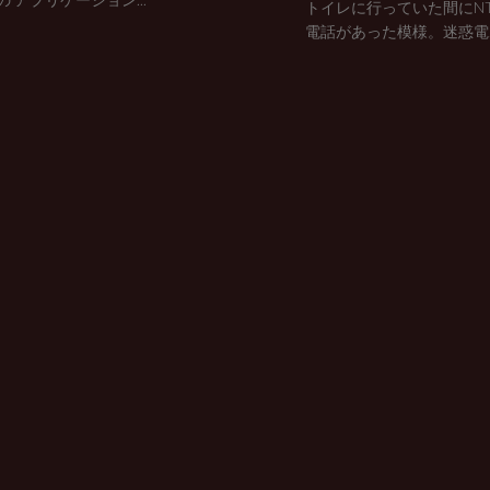
トイレに行っていた間にN
電話があった模様。迷惑電..