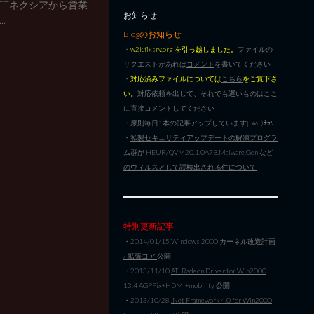
TTネクシアから営業
お知らせ
.
Blogのお知らせ
・
w2k.flxsrv.org を引っ越しました。
ファイルの
リクエストがあれば
コメント
を書いてください
・
対応済みファイルについては
こちら
をご覧下さ
い。
対応依頼を出して、それでも遅いものはここ
に直接コメントしてください
・原則毎日1本の記事アップしています|･ω･)ﾁﾗﾘ
・
私製セキュリティアップデートの解凍プログラ
ム群が HEUR/QVM20.1.0A7B.Malware.Gen など
のウィルスとして誤検出される件について
特別更新記事
・2014/01/15 Windows 2000
カーネル改造計画
/ 拡張コア
公開
・2013/11/10
ATI Radeon Driver for Win2000
13.4 AGPFix+HDMI+mobility 公開
・2013/10/28
.Net Framework 4.0 for Win2000