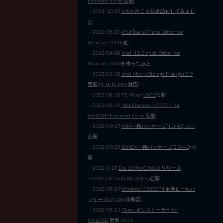
Extended Kernel公開
・2013/10/22
Ultra VNC を日本語化してみまし
た
・2013/05/20
iPod Touch/iPhone Driver for
Windows 2000(改)
・2013/04/08
Intel HD Graphic Driver for
Windows 2000を作ってみた
・2013/01/18
Intel Matrix Storage Manager 8.9
更新(PCH/PCHM 対応)
・2023/08/15 PE Maker
v0.83
公開
・2022/02/13
.Net Framework 3.5SP1 for
Win2000 Extended Kernel公開
・2012/09/27
XNA一括パッケージ(1.0-4.0) v1.1
公開
・2012/09/25
SlimDX一括パッケージ(2.0/4.0)
公
開
・2012/8/28
Ese Lolifox 0.3.8.9a リリース
・2012/06/16
KDW v0.96m
公開
・2012/05/29
Windows 2000 SP4 更新ロールパ
ッケージv2(r18)
(非推奨)
・2012/05/21
iTunes インストーラー for
Win2000
更新 v0.31