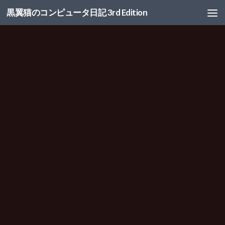
黒翼猫のコンピュータ日記 3rd Edition
コンテンツへスキップ