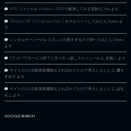
MSU ファイルを Windows 2000で解凍してみる実験
に
Yas
より
Windows NT 3.51 Service Pack 5 をサルベージしてみた
に
kouka
よ
り
レンタルサーバーのレスポンスが悪すぎるので調べてみた
に
kouka
より
DTI の VPSサービス終了に伴う引っ越しスケジュール
に
名無し
より
サイトのSSL自動更新機能を入れ忘れてたので導入しました
に
通り
すがり
より
サイトのSSL自動更新機能を入れ忘れてたので導入しました
に
ぱち
んこ
より
GOOGLE SEARCH