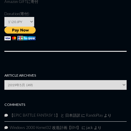
Amazon GIFT
に寄付
Donation(寄付)
ARTICLE ARCHIVES
Article
Archives
COMMENTS
【EPIC BATTLE FANTASY 1】 と 日本語訳
に
RandoPlay
より
Windows 2000 Kernel32 改造計画【BM】
に
jack
より