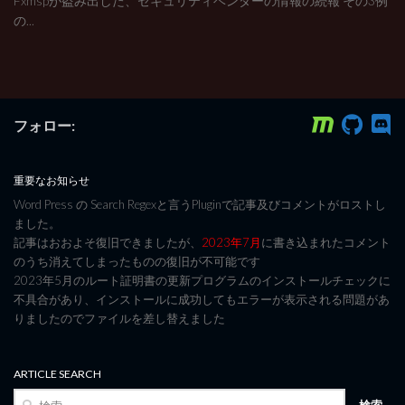
Fxmspが盗み出した、セキュリティベンダーの情報の続報 その3例
の...
フォロー:
重要なお知らせ
Word Press の Search Regexと言うPluginで記事及びコメントがロストし
ました。
記事はおおよそ復旧できましたが、
2023年7月
に書き込まれたコメント
のうち消えてしまったものの復旧が不可能です
2023年5月のルート証明書の更新プログラムのインストールチェックに
不具合があり、インストールに成功してもエラーが表示される問題があ
りましたのでファイルを差し替えました
ARTICLE SEARCH
検