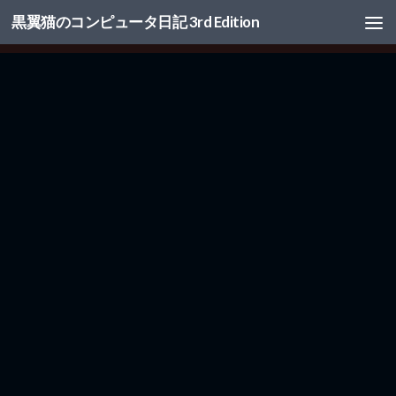
黒翼猫のコンピュータ日記 3rd Edition
コンテンツへスキップ