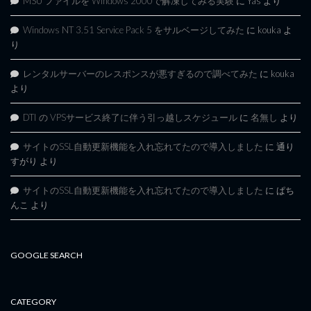
MSU ファイルを Windows 2000で解凍してみる実験
に
Yas
より
Windows NT 3.51 Service Pack 5 をサルベージしてみた
に
kouka
よ
り
レンタルサーバーのレスポンスが悪すぎるので調べてみた
に
kouka
より
DTI の VPSサービス終了に伴う引っ越しスケジュール
に
名無し
より
サイトのSSL自動更新機能を入れ忘れてたので導入しました
に
通り
すがり
より
サイトのSSL自動更新機能を入れ忘れてたので導入しました
に
ぱち
んこ
より
GOOGLE SEARCH
CATEGORY