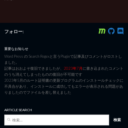
フォロー:
重要なお知らせ
Word Press の Search Regexと言うPluginで記事及びコメントがロストし
ました。
記事はおおよそ復旧できましたが、
2023年7月
に書き込まれたコメント
のうち消えてしまったものの復旧が不可能です
2023年5月のルート証明書の更新プログラムのインストールチェックに
不具合があり、インストールに成功してもエラーが表示される問題があ
りましたのでファイルを差し替えました
ARTICLE SEARCH
検
索: