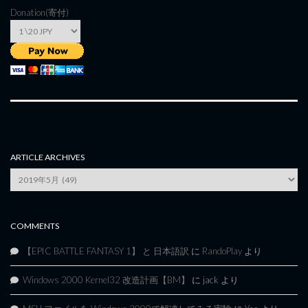
Donation(寄付)
ARTICLE ARCHIVES
Article
Archives
COMMENTS
【EPIC BATTLE FANTASY 1】 と 日本語訳
に
RandoPlay
より
Windows 2000 Kernel32 改造計画【BM】
に
jack
より