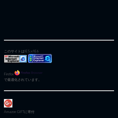
このサイトはIE5.x/IE6
Firefox
で最適化されています。
Amazon GIFT
に寄付