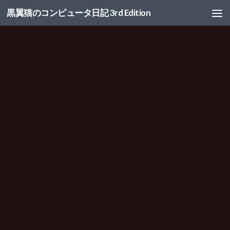
黒翼猫のコンピュータ日記 3rd Edition
コンテンツへスキップ