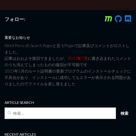
フォロー:
重要なお知らせ
Word Press の Search Regexと言うPluginで記事及びコメントがロストし
ました。
記事はおおよそ復旧できましたが、
2023年7月
に書き込まれたコメント
のうち消えてしまったものの復旧が不可能です
2023年5月のルート証明書の更新プログラムのインストールチェックに
不具合があり、インストールに成功してもエラーが表示される問題があ
りましたのでファイルを差し替えました
ARTICLE SEARCH
検
索:
RECENT ARTICLES