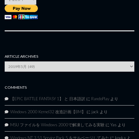
ARTICLE ARCHIVES
Article
Archives
COMMENTS
【EPIC BATTLE FANTASY 1】 と 日本語訳
に
RandoPlay
より
Windows 2000 Kernel32 改造計画【BM】
に
jack
より
MSU ファイルを Windows 2000で解凍してみる実験
に
Yas
より
Windows NT 3.51 Service Pack 5 をサルベージしてみた
に
kouka
よ