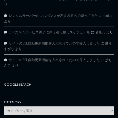
り
レンタルサーバーのレスポンスが悪すぎるので調べてみた
に
kouka
より
DTI の VPSサービス終了に伴う引っ越しスケジュール
に
名無し
より
サイトのSSL自動更新機能を入れ忘れてたので導入しました
に
通り
すがり
より
サイトのSSL自動更新機能を入れ忘れてたので導入しました
に
ぱち
んこ
より
GOOGLE SEARCH
CATEGORY
category