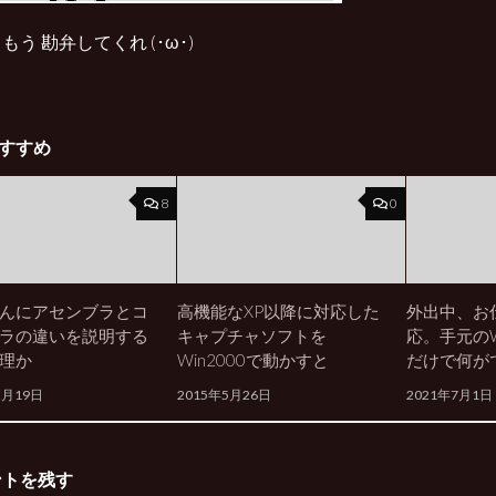
もう 勘弁してくれ (･ω･)
すすめ
8
0
んにアセンブラとコ
高機能なXP以降に対応した
外出中、お
ラの違いを説明する
キャプチャソフトを
応。手元のWi
理か
Win2000で動かすと
だけで何が
2月19日
2015年5月26日
2021年7月1日
ントを残す