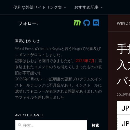
便利な外部サイトリンク集
おすすめ記事
コンテンツへスキップ
フォロー:
WIND
黒翼猫のコンピュータ日記 3
重要なお知らせ
手抜
Word Press の Search Regexと言うPluginで記事及び
コメントがロストしました。
入
記事はおおよそ復旧できましたが、
2023年7月
に書
き込まれたコメントのうち消えてしまったものの復
旧が不可能です
バ
2023年5月のルート証明書の更新プログラムのイン
ストールチェックに不具合があり、インストールに
成功してもエラーが表示される問題がありましたの
2019年
でファイルを差し替えました
ARTICLE SEARCH
検
索: