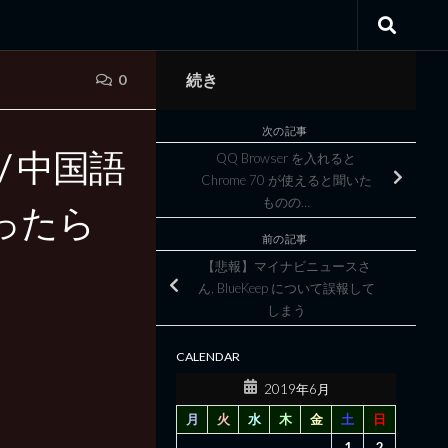
続き
0
次の記事
4 / 中国語
QQ Browser を入れると
Chrome 70 が使えると聞いた
ものの…
ったら
前の記事
【悲報】マイナビニュースさ
ん, BlueKeep について誤報して
しまう
CALENDAR
2019年6月
月
火
水
木
金
土
日
1
2