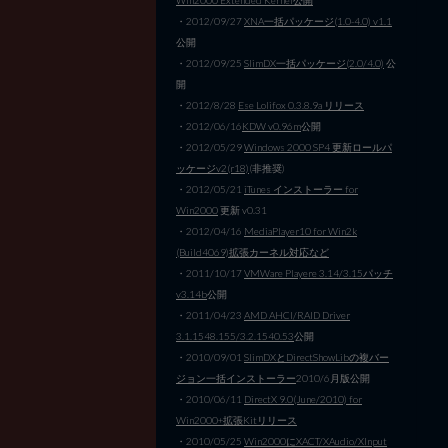
・2012/09/27
XNA一括パッケージ(1.0-4.0) v1.1
公開
・2012/09/25
SlimDX一括パッケージ(2.0/4.0)
公
開
・2012/8/28
Ese Lolifox 0.3.8.9a リリース
・2012/06/16
KDW v0.96m
公開
・2012/05/29
Windows 2000 SP4 更新ロールパ
ッケージv2(r18)
(非推奨)
・2012/05/21
iTunes インストーラー for
Win2000
更新 v0.31
・2012/04/16
MediaPlayer10 for Win2k
(Build4069)拡張カーネル対応など
・2011/10/17
VMWare Playere 3.14/3.15パッチ
v3.14b
公開
・2011/04/23
AMD AHCI/RAID Driver
3.1.1548.155/3.2.1540.53
公開
・2010/09/01
SlimDXとDirectShowLibの複バー
ジョン一括インストーラー
2010/6月版公開
・2010/06/11
DirectX 9.0(June/2010) for
Win2000+拡張Kitリリース
・2010/05/25
Win2000にXACT/XAudio/XInput