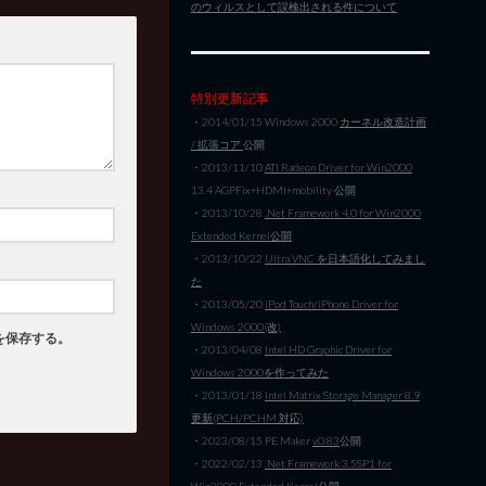
のウィルスとして誤検出される件について
特別更新記事
・2014/01/15 Windows 2000
カーネル改造計画
/ 拡張コア
公開
・2013/11/10
ATI Radeon Driver for Win2000
13.4 AGPFix+HDMI+mobility 公開
・2013/10/28
.Net Framework 4.0 for Win2000
Extended Kernel公開
・2013/10/22
Ultra VNC を日本語化してみまし
た
・2013/05/20
iPod Touch/iPhone Driver for
Windows 2000(改)
を保存する。
・2013/04/08
Intel HD Graphic Driver for
Windows 2000を作ってみた
・2013/01/18
Intel Matrix Storage Manager 8.9
更新(PCH/PCHM 対応)
・2023/08/15 PE Maker
v0.83
公開
・2022/02/13
.Net Framework 3.5SP1 for
Win2000 Extended Kernel公開