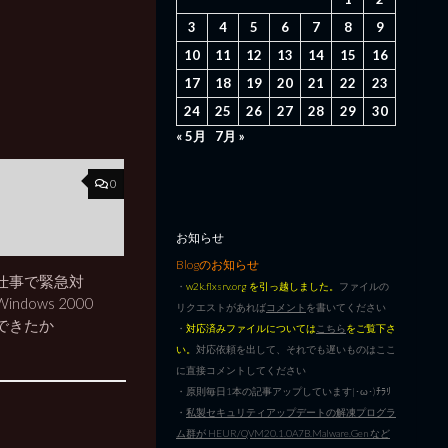
3
4
5
6
7
8
9
10
11
12
13
14
15
16
17
18
19
20
21
22
23
24
25
26
27
28
29
30
« 5月
7月 »
0
お知らせ
Blogのお知らせ
仕事で緊急対
・
w2k.flxsrv.org を引っ越しました。
ファイルの
ndows 2000
リクエストがあれば
コメント
を書いてください
できたか
・
対応済みファイルについては
こちら
をご覧下さ
い。
対応依頼を出して、それでも遅いものはここ
に直接コメントしてください
・原則毎日1本の記事アップしています|･ω･)ﾁﾗﾘ
・
私製セキュリティアップデートの解凍プログラ
ム群が HEUR/QVM20.1.0A7B.Malware.Gen など