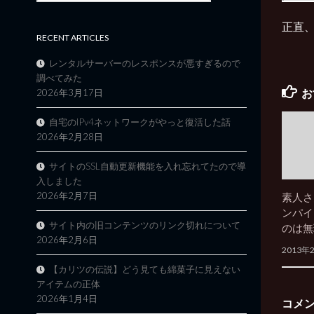
正直、
RECENT ARTICLES
レンタルサーバーのレスポンスが悪すぎるので
調べてみた
お
2026年3月17日
自宅のIPv4ネットワークがやっと復活した話
2026年2月28日
サイトのSSL自動更新機能を入れ忘れてたので導
入しました
2026年2月7日
素人さ
ンパイ
サイト内の旧コンテンツのリンク切れについて
のは無
2026年2月6日
2013年
【カリツの伝説】どう見ても綿菓子に見えない
アイテムの正体
2026年1月4日
コメ