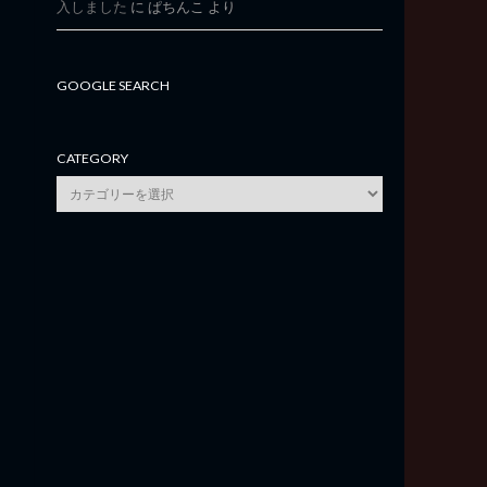
入しました
に
ぱちんこ
より
GOOGLE SEARCH
CATEGORY
category