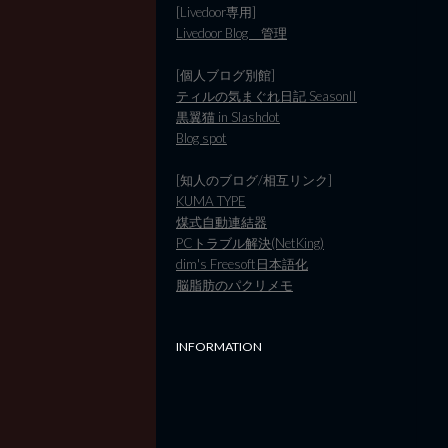
[Livedoor専用]
Livedoor Blog 管理
[個人ブログ別館]
ティルの気まぐれ日記 SeasonII
黒翼猫 in Slashdot
Blog spot
[知人のブログ/相互リンク]
KUMA TYPE
煤式自動連結器
PCトラブル解決(NetKing)
dim's Freesoft日本語化
脳脂肪のパクリメモ
INFORMATION