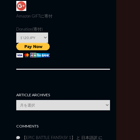
Amazon GIFT
に寄付
Donation(寄付)
ARTICLE ARCHIVES
Article
Archives
COMMENTS
【EPIC BATTLE FANTASY 1】 と 日本語訳
に