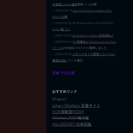
を追加しGame強化
更新 v1.4a公開
・2010/04/19
Internet Explorer 6 Bonus Pack
Build 6公開
・2010/03/16 ATI Radeon Driver for Win2000
Legacy版 10.2
・2009/11/02
Dependency Walker 日本語化v2
・2009/09/14
IE6高速化とWindows Script Host
5.7 / 5.8
の中身をMS09-045適用しました
・2009/09/13
メディアタイプ変更ソフト(EISA
構成を読む)
リンク修正
実験/予定記事
おすすめリンク
[Project]
Legacy Windows 支援サイト
W2K実験室(KDW)
Windows2000掲示板
Win2000SP5 日本語版