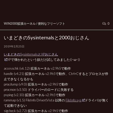
WIN2000拡張カーネル
/
便利なフリーソフト
0
いまどきのSysinternalsと2000おじさん
2019年2月25日
いまどきのSysinternalsとXPおじさん
XPで弾かれたという奴だけ試してみました((･ω･))
accesschk (v6.12) 拡張カーネル v2.9h5で動作
handle (v4.21) 拡張カーネル v2.9h5で動作、Ctrl+Cするとプロセスが停
止できなくなるかも
procdump (v9.0) 拡張カーネル v2.9h5で動作
procmon (v3.50) ドライバーのロードに失敗する
psping (v2.10) 拡張カーネル v2.9h5で動作
rammap (v1.5) FileInfo Driver(Vista 以降の
FileInfo.sys
ドライバ)が無く
て起動できない
sigcheck (v2.72) 拡張カーネル v2.9h5で動作