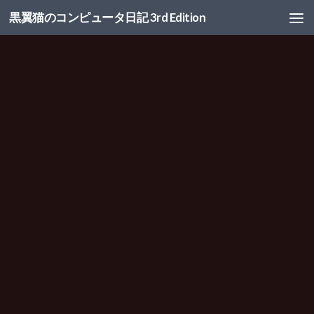
黒翼猫のコンピュータ日記 3rd Edition
コンテンツへスキップ