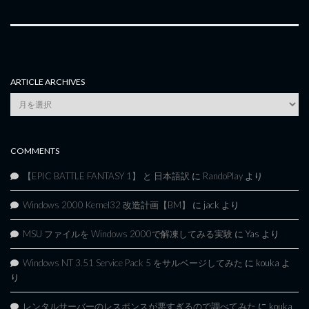
ARTICLE ARCHIVES
Article
Archives
COMMENTS
【EPIC BATTLE FANTASY 1】 と 日本語訳
に
RandoPlay
より
Windows 2000 Kernel32 改造計画【BM】
に
jack
より
MSU ファイルを Windows 2000で解凍してみる実験
に
Yas
より
Windows NT 3.51 Service Pack 5 をサルベージしてみた
に
kouka
よ
り
レンタルサーバーのレスポンスが悪すぎるので調べてみた
に
kouka