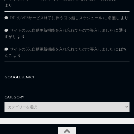
より
DTI の VPSサービス終了に伴う引っ越しスケジュール
に
名無し
より
サイトのSSL自動更新機能を入れ忘れてたので導入しました
に
通り
すがり
より
サイトのSSL自動更新機能を入れ忘れてたので導入しました
に
ぱち
んこ
より
GOOGLE SEARCH
CATEGORY
category