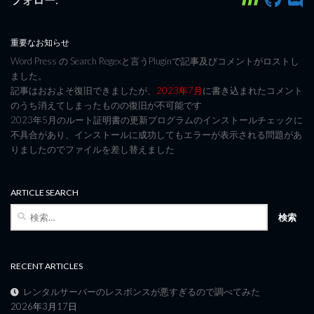
重要なお知らせ
Word Press の Search Regexと言うPluginで記事及びコメントがロストし
ました。
記事はおおよそ復旧できましたが、
2023年7月
に書き込まれたコメント
のうち消えてしまったものの復旧が不可能です
2023年5月のルート証明書の更新プログラムのインストールチェックに
不具合があり、インストールに成功してもエラーが表示される問題があ
りましたのでファイルを差し替えました
ARTICLE SEARCH
検
索:
RECENT ARTICLES
レンタルサーバーのレスポンスが悪すぎるので調べてみた
2026年3月17日