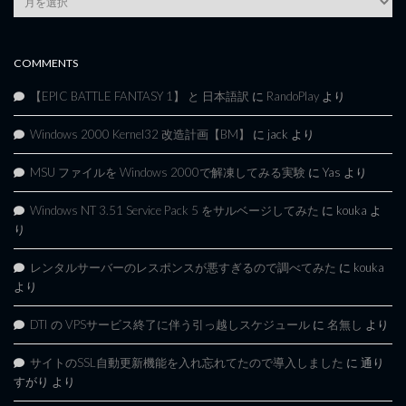
Archives
COMMENTS
【EPIC BATTLE FANTASY 1】 と 日本語訳
に
RandoPlay
より
Windows 2000 Kernel32 改造計画【BM】
に
jack
より
MSU ファイルを Windows 2000で解凍してみる実験
に
Yas
より
Windows NT 3.51 Service Pack 5 をサルベージしてみた
に
kouka
よ
り
レンタルサーバーのレスポンスが悪すぎるので調べてみた
に
kouka
より
DTI の VPSサービス終了に伴う引っ越しスケジュール
に
名無し
より
サイトのSSL自動更新機能を入れ忘れてたので導入しました
に
通り
すがり
より