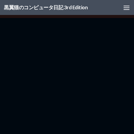
黒翼猫のコンピュータ日記 3rd Edition
コンテンツへスキップ