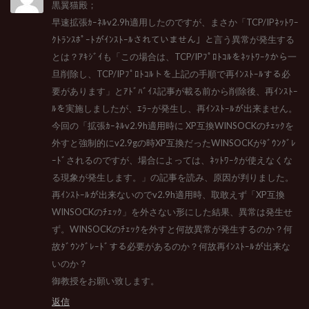
黒翼猫殿；
早速拡張ｶｰﾈﾙv2.9h適用したのですが、まさか「TCP/IPﾈｯﾄﾜｰ
ｸﾄﾗﾝｽﾎﾟｰﾄがｲﾝｽﾄｰﾙされていません」と言う異常が発生する
とは？ｱｷｼﾞｲも「この場合は、TCP/IPﾌﾟﾛﾄｺﾙをﾈｯﾄﾜｰｸから一
旦削除し、TCP/IPﾌﾟﾛﾄｺﾙトを上記の手順で再ｲﾝｽﾄｰﾙする必
要があります」とｱﾄﾞﾊﾞｲｽ記事が載る前から削除後、再ｲﾝｽﾄｰ
ﾙを実施しましたが、ｴﾗｰが発生し、再ｲﾝｽﾄｰﾙが出来ません。
今回の「拡張ｶｰﾈﾙv2.9h適用時に XP互換WINSOCKのﾁｪｯｸを
外すと強制的にv2.9gの時XP互換だったWINSOCKがﾀﾞｳﾝｸﾞﾚ
ｰﾄﾞされるのですが、場合によっては、ﾈｯﾄﾜｰｸが使えなくな
る現象が発生します。」の記事を読み、原因が判りました。
再ｲﾝｽﾄｰﾙが出来ないのでv2.9h適用時、取敢えず「XP互換
WINSOCKのﾁｪｯｸ」を外さない形にした結果、異常は発生せ
ず。WINSOCKのﾁｪｯｸを外すと何故異常が発生するのか？何
故ﾀﾞｳﾝｸﾞﾚｰﾄﾞする必要があるのか？何故再ｲﾝｽﾄｰﾙが出来な
いのか？
御教授をお願い致します。
返信