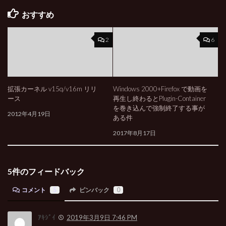
おすすめ
2
6
拡張カーネル v15q/v16m リリ
Windows 2000+Firefox で動画を
ース
再生し終わるとPlugin-Container
を巻き込んで強制終了する事が
2012年4月19日
ある件
2017年8月17日
5件のフィードバック
コメント
5
ピンバック
0
ｱｷｼﾞｲ
2019年3月9日 7:46 PM