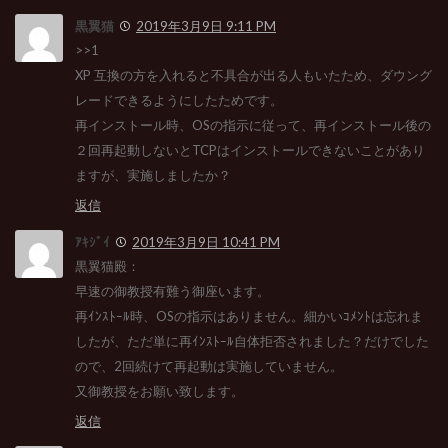
黒翼猫
2019年3月9日 9:11 PM
>>1
XP 互換の方を入れると不具合が出る人もいたため、ダウング
レードできるようにしたためです。
再インストール時、OSの指示に従って、再インストール後の
２回再起動しないとTCPはインストールできないことがあり
ますが、実施しましたか？
返信
ｱｷｼﾞｲ
2019年3月9日 10:41 PM
黒翼猫殿：
早速の御教授有難う御座います。
再ｲﾝｽﾄｰﾙ時、OSの指示はありません。細かいｺﾒﾝﾄは忘れま
したが、ただ単に再ｲﾝｽﾄｰﾙ自体拒否されました？だけでした
ので、2回続けて再起動は実施していません。
又御教授をお願い致します。
返信