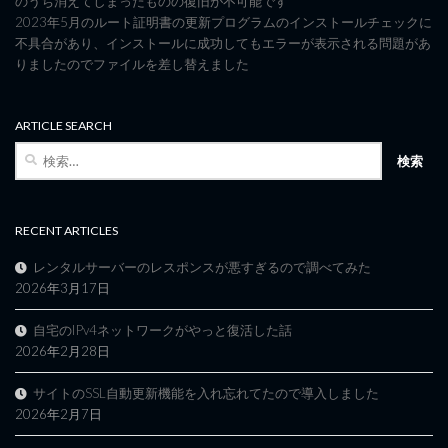
のうち消えてしまったものの復旧が不可能です
2023年5月のルート証明書の更新プログラムのインストールチェックに
不具合があり、インストールに成功してもエラーが表示される問題があ
りましたのでファイルを差し替えました
ARTICLE SEARCH
検
索:
RECENT ARTICLES
レンタルサーバーのレスポンスが悪すぎるので調べてみた
2026年3月17日
自宅のIPv4ネットワークがやっと復活した話
2026年2月28日
サイトのSSL自動更新機能を入れ忘れてたので導入しました
2026年2月7日