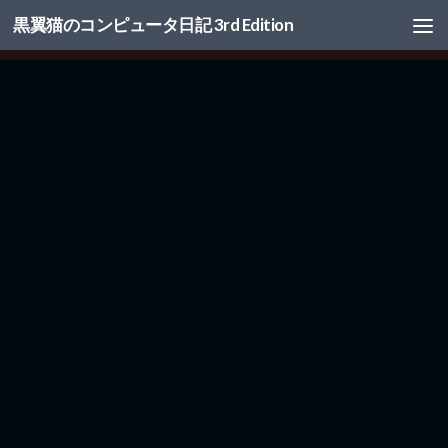
黒翼猫のコンピュータ日記 3rd Edition
コンテンツへスキップ