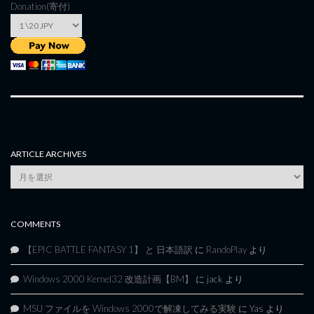
Donation(寄付)
ARTICLE ARCHIVES
Article
Archives
COMMENTS
【EPIC BATTLE FANTASY 1】 と 日本語訳
に
RandoPlay
より
Windows 2000 Kernel32 改造計画【BM】
に
jack
より
MSU ファイルを Windows 2000で解凍してみる実験
に
Yas
より