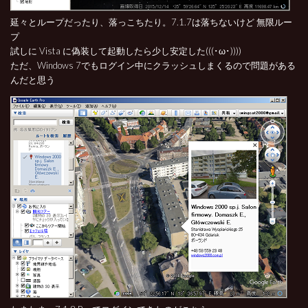
延々とループだったり、落っこちたり。7.1.7は落ちないけど 無限ルー
プ
試しに Vista に偽装して起動したら少し安定した(((･ω･))))
ただ、Windows 7でもログイン中にクラッシュしまくるので問題がある
んだと思う