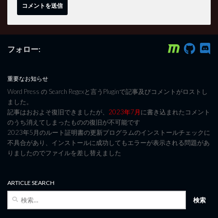
フォロー:
重要なお知らせ
Word Press の Search Regexと言うPluginで記事及びコメントがロストし
ました。
記事はおおよそ復旧できましたが、
2023年7月
に書き込まれたコメント
のうち消えてしまったものの復旧が不可能です
2023年5月のルート証明書の更新プログラムのインストールチェックに
不具合があり、インストールに成功してもエラーが表示される問題があ
りましたのでファイルを差し替えました
ARTICLE SEARCH
検
索: