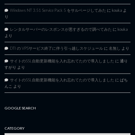
Windows NT 3.51 Service Pack 5 をサルベージしてみた
に
kouka
よ
り
レンタルサーバーのレスポンスが悪すぎるので調べてみた
に
kouka
より
DTI の VPSサービス終了に伴う引っ越しスケジュール
に
名無し
より
サイトのSSL自動更新機能を入れ忘れてたので導入しました
に
通り
すがり
より
サイトのSSL自動更新機能を入れ忘れてたので導入しました
に
ぱち
んこ
より
GOOGLE SEARCH
CATEGORY