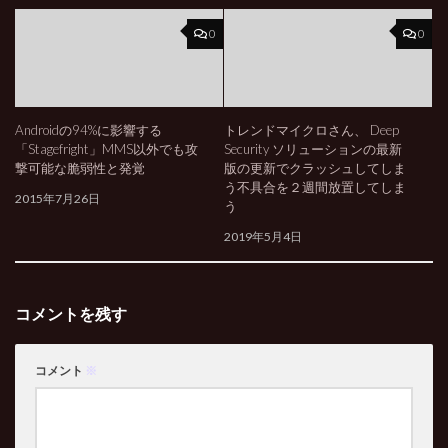
0
0
Androidの94%に影響する
トレンドマイクロさん、 Deep
「Stagefright」MMS以外でも攻
Security ソリューションの最新
撃可能な脆弱性と発覚
版の更新でクラッシュしてしま
う不具合を２週間放置してしま
2015年7月26日
う
2019年5月4日
コメントを残す
コメント
※