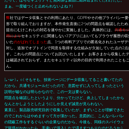
だって、ほらセキュリティと無関係な製品に組み込まれてたわけだし。
まぁ、一度嘘つくと止められないよね？)
弊
社ではデータ収集とその利用にあたり、GDPRやその他プライバシー
形で取り組んでおりますが、本件発生直後に2つの問題点を確認したため
提出にむけこれらの対応を速やかに実施しました。具体的には、
共通モ
用により
セキュリティに関連しない3アプリにおいてもブラウザ履歴の収
いた
のがばれてしまった
点、1つの有料アプリでの匿名化されたユーザデ
対し、追加でオプトインで同意を取得する仕組みが欠如していた点の2点
す。これらの問題点についてお詫びいたします。お客さまから収集した
は確認されておらず、またセキュリティ以外の目的で利用されたことも
ん。
|｡･ω･) 。o (
そもそも、技術ページにデータ収集してること書いてたの
だから、共通モジュールだったので、意図せずに入ってしまったという
説明が嘘なのは明らかなので、この一文は要らない。
問題点を確認したというより、分かってたけど、炎上してしまったから
なんとかしようとしたようにしか見えず誠意が見られない。
素直に、製品販売研究目的で収集していたが、まずいことが理解できた
のでこれからはやめますって方が潔かった。意図的に、こんなバレバレ
の隠蔽工作をするぐらいの企業なのだから、今後も、同様のスパイウェ
ア疑惑がかかったら、手違いで混入したで済ますつもりなのだろうか )