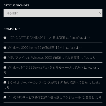
ARTICLE ARCHIVES
Article
Archives
COMMENTS
【EPIC BATTLE FANTASY 1】 と 日本語訳
に
RandoPlay
より
Windows 2000 Kernel32 改造計画【BM】
に
jack
より
MSU ファイルを Windows 2000で解凍してみる実験
に
Yas
より
Windows NT 3.51 Service Pack 5 をサルベージしてみた
に
kouka
よ
り
レンタルサーバーのレスポンスが悪すぎるので調べてみた
に
kouka
より
DTI の VPSサービス終了に伴う引っ越しスケジュール
に
名無し
より