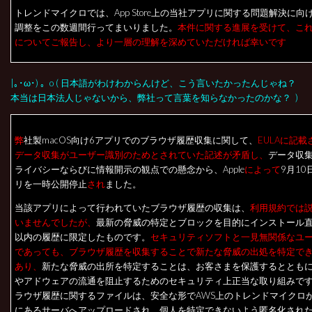
トレンドマイクロでは、App Store上の当社アプリに関する問題解決に向けて
調整をこの数週間行ってまいりました。
本件に関する進展を受けて、こ
についてご報告し、より一層の理解を深めていただければ幸いです
|｡･ω･) 。o ( 日本語がわけわからんけど、こう言いたかったんじゃね？
本当は日本法人じゃないから、弊社って言葉を知らなかったのかな？ )
弊
社製macOS向け6アプリでのブラウザ履歴収集に関して、
EULAに記
データ収集がユーザー識別のためとされていた記述が矛盾し、
データ収
ライバシーならびに情報開示の観点での懸念から、Apple
によって
9月10
リを一時公開停止
され
ました。
当該アプリによって行われていたブラウザ履歴の収集は、
利用規約では
いませんでしたが、
最新の脅威の特定とブロックを目的にインストール直
以内の履歴に限定したものです。
セキュリティソフトと一見無関係なユ
であっても、ブラウザ履歴を収集することで新たな脅威の出処を特定で
あり、
新たな脅威の出所を特定することは、お客さまを保護するととも
やアドウェアの流通を阻止するためのセキュリティ上正当な取り組みで
ラウザ履歴に関するファイルは、安全な形でAWS上のトレンドマイクロが
にあるサーバへアップロードされ、個人を特定できないよう匿名化され