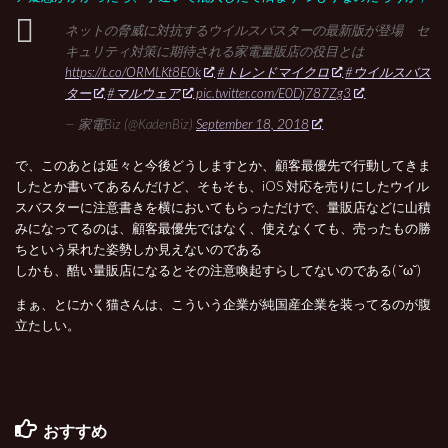
ネットの脅威に対抗するウイルスバスターの最新版が登場 セ
キュリティ対策に期待される家電量販店の役目とは
https://t.co/ORMLKt8E0k
#トレンドマイクロ
#ウイルスバス
ター
#マルウェア
pic.twitter.com/E0Dj787Zg3
— 家電Biz (@KadenBiz)
September 18, 2018
で、このあとは延々と今後どうしますとか、顧客最優先で行動してきま
したとか書いてあるんだけど、そもそも、iOS 対応を売りにしたウイル
スバスターに注意書きを横においてもらっただけで、量販店などに山積
みになってるのは、顧客最優先ではなく、使えなくても、売ったもの勝
ちという呆れた姿勢しか見えないのである
しかも、酷い量販店になるとその注意喚起すらしてないのである( ˘ω˘)
まぁ、とにかく猫さんは、こういう企業が純国産企業を装ってるのが腹
立たしい。
おすすめ