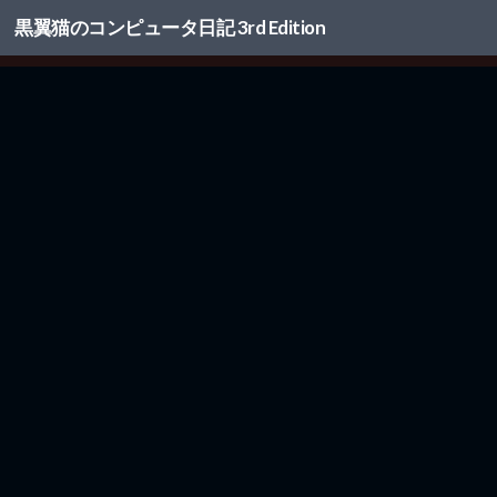
黒翼猫のコンピュータ日記 3rd Edition
コンテンツへスキップ