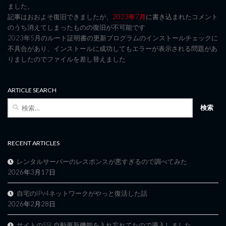
ました。
記事はおおよそ復旧できましたが、
2023年7月
に書き込まれたコメント
のうち消えてしまったものの復旧が不可能です
2023年5月のルート証明書の更新プログラムのインストールチェックに
不具合があり、インストールに成功してもエラーが表示される問題があ
りましたのでファイルを差し替えました
ARTICLE SEARCH
検
索:
RECENT ARTICLES
レンタルサーバーのレスポンスが悪すぎるので調べてみた
2026年3月17日
自宅のIPv4ネットワークがやっと復活した話
2026年2月28日
サイトのSSL自動更新機能を入れ忘れてたので導入しました