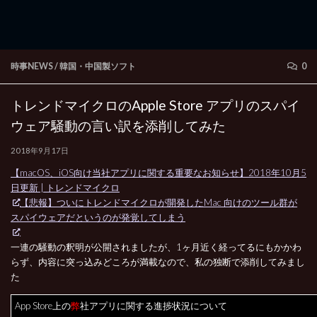
時事NEWS
/
韓国・中国製ソフト
0
トレンドマイクロのApple Store アプリのスパイ
ウェア騒動の言い訳を添削してみた
2018年9月17日
【macOS、iOS向け当社アプリに関する重要なお知らせ】2018年10月5
日更新 | トレンドマイクロ
【悲報】ついにトレンドマイクロが開発したMac 向けのツール群が
スパイウェアだというのが発覚してしまう
一連の騒動の釈明が公開されましたが、1ヶ月近く経ってるにもかかわ
らず、内容に突っ込みどころが満載なので、私の独断で添削してみまし
た
App Store上の
弊
社アプリに関する進捗状況について