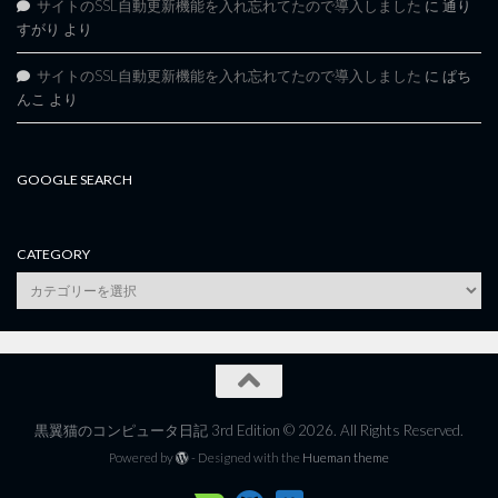
サイトのSSL自動更新機能を入れ忘れてたので導入しました
に
通り
すがり
より
サイトのSSL自動更新機能を入れ忘れてたので導入しました
に
ぱち
んこ
より
GOOGLE SEARCH
CATEGORY
category
黒翼猫のコンピュータ日記 3rd Edition © 2026. All Rights Reserved.
Powered by
- Designed with the
Hueman theme