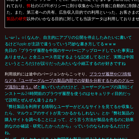
れており、
弊
社のGDPRポリシーに則り収集から3か月後に自動的に削除
た。また、第三者への共有、広告収入目的での利用といった、お客さま
製品の研究
以外のいかなる目的に対しても当該データは利用しておりま
|｡･ω･) 。o ( なんか、自主的にアプリの公開を停止したみたいに書いて
るけどApple が主語で違うっていう巧妙な書き方してるｗｗｗ
先日の『ブラウザ履歴を中国のサーバーにアップロードしていた事実は
ありません』と全ニュース否定するような記述してるけど、実際は中国
というところだけが誤りだったみたいな小細工するのが好きですね
利用規約には途中のバージョンからこっそり、
ブラウザ履歴やOS情報
などを『ユーザーグループの製品内部での挙動を分析するためのグルー
プ識別に使う』
と書いていたのだけど、ユーザーグループの識別にイ
ンストール24時間前のブラウザ履歴を使うのはセキュリティ目的だっ
て説明とぜんぜん違うよね？
『弊社製品を利用する情弱なユーザーがどんなサイトを見てるか収集し
たら、マルウェアのサイトが見つかるかもしれない』とか『弊社製品の
購入サイトを調べることによって、どう言う方法が製品を売るのに効果
的なのか確認・研究したかったから』っていうのならわかるんだけど
ね。