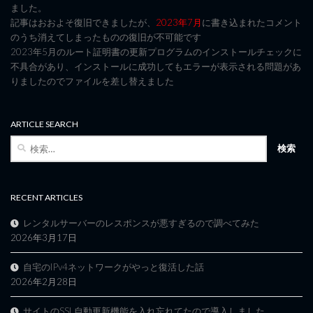
ました。
記事はおおよそ復旧できましたが、
2023年7月
に書き込まれたコメント
のうち消えてしまったものの復旧が不可能です
2023年5月のルート証明書の更新プログラムのインストールチェックに
不具合があり、インストールに成功してもエラーが表示される問題があ
りましたのでファイルを差し替えました
ARTICLE SEARCH
検
索:
RECENT ARTICLES
レンタルサーバーのレスポンスが悪すぎるので調べてみた
2026年3月17日
自宅のIPv4ネットワークがやっと復活した話
2026年2月28日
サイトのSSL自動更新機能を入れ忘れてたので導入しました