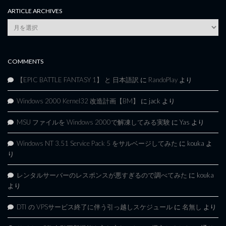
ARTICLE ARCHIVES
Article
Archives
COMMENTS
【EPIC BATTLE FANTASY 1】 と 日本語訳
に
RandoPlay
より
Windows 2000 Kernel32 改造計画【BM】
に
jack
より
MSU ファイルを Windows 2000で解凍してみる実験
に
Yas
より
Windows NT 3.51 Service Pack 5 をサルベージしてみた
に
kouka
よ
り
レンタルサーバーのレスポンスが悪すぎるので調べてみた
に
kouka
より
DTI の VPSサービス終了に伴う引っ越しスケジュール
に
名無し
より