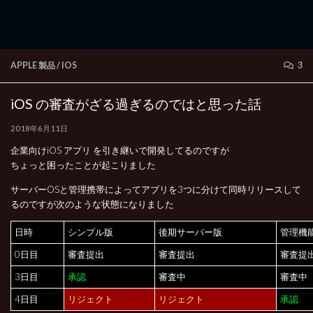
APPLE 製品
/
IOS
3
iOS の審査がざる過ぎるのではと思った話
2018年6月11日
企業向けiOS アプリ を引き継いで開発してるのですが
ちょっと困ったことが起こりました
サーバーOSと管理携帯によってアプリを3つに分けて同時リリースして
るのですが次のような状態になりました
日時
シンプル版
後期サーバー版
管理機
0日目
審査提出
審査提出
審査提
3日目
承認
審査中
審査中
4日目
リジェクト
リジェクト
承認