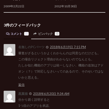
2009年2月22日
2012年10月30日
3件のフィードバック
コメント
3
ピンバック
0
名無しのPCパーツ
2018年6月19日 7:15 PM
審査がざるというかよくわからんのは同意なのだけども。
この場合リジェクト理由がわからないのでなんとも。
たしか似た機能のアプリは統一しなさい、機能の追加はアド
オン（？）で対応しなさいってのあるので、そのせいではな
いかと思える。
返信
黒翼猫
2018年6月20日 9:34 AM
分かり易く説明すると
1つ目のアプリを承認、