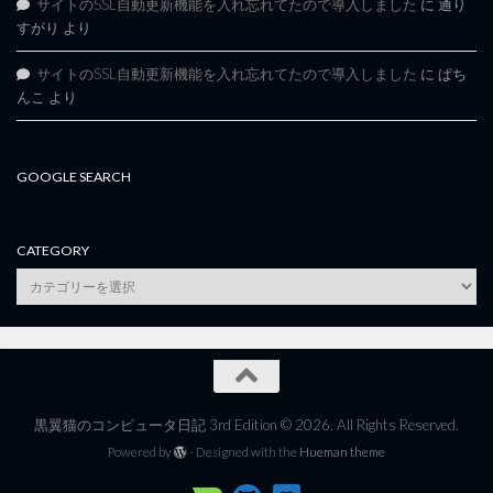
サイトのSSL自動更新機能を入れ忘れてたので導入しました
に
通り
すがり
より
サイトのSSL自動更新機能を入れ忘れてたので導入しました
に
ぱち
んこ
より
GOOGLE SEARCH
CATEGORY
category
黒翼猫のコンピュータ日記 3rd Edition © 2026. All Rights Reserved.
Powered by
- Designed with the
Hueman theme