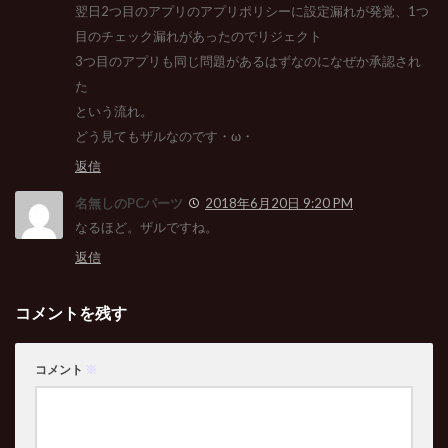
翌日2つ目のアプリのアプリポリシーに設定漏れが発覚、1つ
目のチェック漏れがあったのでリジェクト
3つ目のアプリも同じ問題があるはずなのになぜか承認され
た
という流れ。
どう見てもザルなのです・ω・
返信
名無しのPCパーツ
2018年6月20日 9:20 PM
なるほど。ザルですね。
返信
コメントを残す
コメント
※