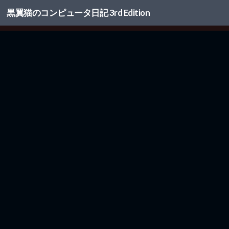
黒翼猫のコンピュータ日記 3rd Edition
コンテンツへスキップ