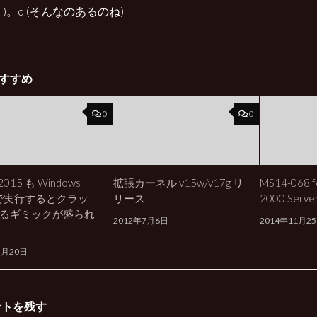
・)。o (そんなのあるのね)
すすめ
0
0
2015 も Windows
拡張カーネル v15w/v17g リ
MS14-068 f
0で実行するとクラッ
リース
2000 Ser
るギミックが盛られ
2012年7月6日
2014年11月2
5月20日
ントを残す