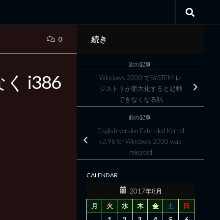
続き
0
次の記事
 i386
Windows 2000 でSYSTEM レ
ジストリが肥大化すると起動
できなくなる話
前の記事
English version Extended Kernel
v2.9b for Windows 2000 was
released
CALENDAR
2017年8月
月
火
水
木
金
土
日
1
2
3
4
5
6