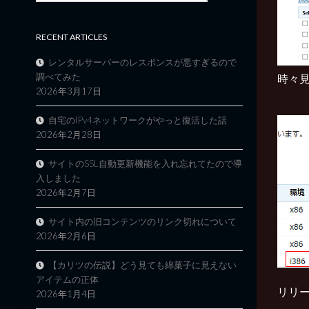
RECENT ARTICLES
レンタルサーバーのレスポンスが悪すぎるので
調べてみた
時々見か
2026年3月17日
自宅のIPv4ネットワークがやっと復活した話
2026年2月28日
サイトのSSL自動更新機能を入れ忘れてたので導
入しました
2026年2月7日
サイト内の旧コンテンツのリンク切れについて
2026年2月6日
【カリツの伝説】どう見ても綿菓子に見えない
アイテムの正体
リリー
2026年1月4日