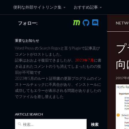
便利な外部サイトリンク集
おすすめ記事
コンテンツへスキップ
フォロー:
NET
黒翼猫のコンピュータ日記 3
重要なお知らせ
プ
Word Press の Search Regexと言うPluginで記事及び
コメントがロストしました。
向け
記事はおおよそ復旧できましたが、
2023年7月
に書
き込まれたコメントのうち消えてしまったものの復
旧が不可能です
2017年
2023年5月のルート証明書の更新プログラムのイン
ストールチェックに不具合があり、インストールに
成功してもエラーが表示される問題がありましたの
でファイルを差し替えました
ARTICLE SEARCH
検
索: