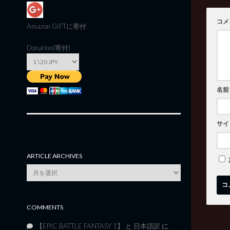
コメ
Amazon GIFT
に寄付
Donation(寄付)
名前
サイ
ARTICLE ARCHIVES
Article
Archives
COMMENTS
【EPIC BATTLE FANTASY 1】 と 日本語訳
に