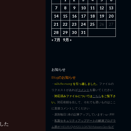
7
8
9
10
11
12
13
14
15
16
17
18
19
20
21
22
23
24
25
26
27
28
29
30
31
« 7月
9月 »
お知らせ
Blogのお知らせ
・
w2k.flxsrv.org を引っ越しました。
ファイルの
リクエストがあれば
コメント
を書いてください
・
対応済みファイルについては
こちら
をご覧下さ
い。
対応依頼を出して、それでも遅いものはここ
に直接コメントしてください
・原則毎日1本の記事アップしています|･ω･)ﾁﾗﾘ
・
私製セキュリティアップデートの解凍プログラ
でした
ム群が HEUR/QVM20.1.0A7B.Malware.Gen など