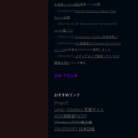
を追加しGame強化
更新 v1.4a公開
・2010/04/19
Internet Explorer 6 Bonus Pack
Build 6公開
・2010/03/16 ATI Radeon Driver for Win2000
Legacy版 10.2
・2009/11/02
Dependency Walker 日本語化v2
・2009/09/14
IE6高速化とWindows Script Host
5.7 / 5.8
の中身をMS09-045適用しました
・2009/09/13
メディアタイプ変更ソフト(EISA
構成を読む)
リンク修正
実験/予定記事
おすすめリンク
[Project]
Legacy Windows 支援サイト
W2K実験室(KDW)
Windows2000掲示板
Win2000SP5 日本語版