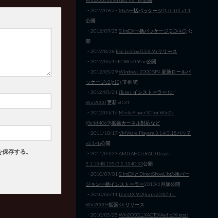
・2012/09/27
XNA一括パッケージ(1.0-4.0) v1.1
公開
・2012/09/25
SlimDX一括パッケージ(2.0/4.0)
公
開
・2012/8/28
Ese Lolifox 0.3.8.9a リリース
・2012/06/16
KDW v0.96m
公開
・2012/05/29
Windows 2000 SP4 更新ロールパ
ッケージv2(r18)
(非推奨)
・2012/05/21
iTunes インストーラー for
Win2000
更新 v0.31
・2012/04/16
MediaPlayer10 for Win2k
(Build4069)拡張カーネル対応など
・2011/10/17
VMWare Playere 3.14/3.15パッチ
v3.14b
公開
を保存する。
・2011/04/23
AMD AHCI/RAID Driver
3.1.1548.155/3.2.1540.53
公開
・2010/09/01
SlimDXとDirectShowLibの複バー
ジョン一括インストーラー
2010/6月版公開
・2010/06/11
DirectX 9.0(June/2010) for
Win2000+拡張Kitリリース
・2010/05/25
Win2000にXACT/XAudio/XInput