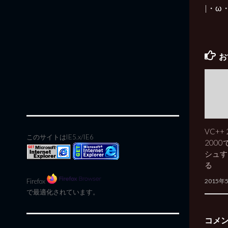
|・ω
お
VC++ 
このサイトはIE5.x/IE6
200
シュす
る
Firefox
2015年
で最適化されています。
コメ