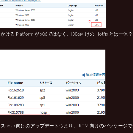
ける Platform が x86ではなく、i386向けの Hotfix とは一体？
スnosp 向けのアップデートつまり、 RTM 向けのパッケージ