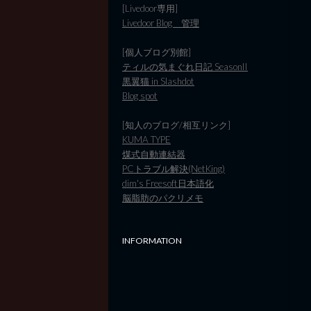
[Livedoor専用]
Livedoor Blog 管理
[個人ブログ別館]
ティルの気まぐれ日記 SeasonII
黒翼猫 in Slashdot
Blog spot
[知人のブログ/相互リンク]
KUMA TYPE
煤式自動連結器
PCトラブル解決(NetKing)
dim's Freesoft日本語化
脳脂肪のパクリメモ
INFORMATION