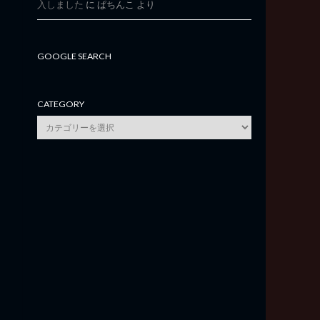
入しました
に
ぱちんこ
より
GOOGLE SEARCH
CATEGORY
category