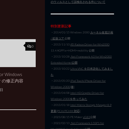
のウィルスとして誤検出される件について
特別更新記事
・2014/01/15 Windows 2000
カーネル改造計画
/ 拡張コア
公開
・2013/11/10
ATI Radeon Driver for Win2000
0
13.4 AGPFix+HDMI+mobility 公開
・2013/10/28
.Net Framework 4.0 for Win2000
Extended Kernel公開
・2013/10/22
Ultra VNC を日本語化してみまし
or Windows
た
ver の修正内容
・2013/05/20
iPod Touch/iPhone Driver for
Windows 2000(改)
5日
・2013/04/08
Intel HD Graphic Driver for
Windows 2000を作ってみた
・2013/01/18
Intel Matrix Storage Manager 8.9
更新(PCH/PCHM 対応)
・2023/08/15 PE Maker
v0.83
公開
・2022/02/13
.Net Framework 3.5SP1 for
Win2000 Extended Kernel公開