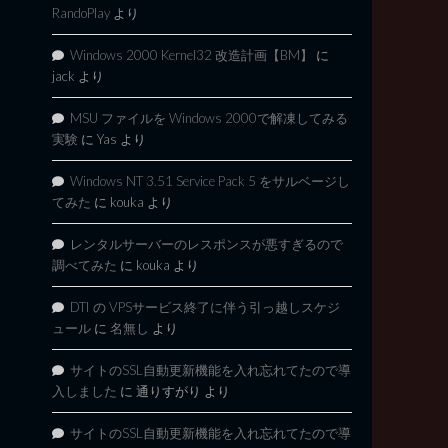
RandoPlay
より
Windows 2000 Kernel32 改造計画【BM】
に
jack
より
MSU ファイルを Windows 2000で解凍してみる
実験
に
Yas
より
Windows NT 3.51 Service Pack 5 をサルベージし
てみた
に
kouka
より
レンタルサーバーのレスポンスが悪すぎるので
調べてみた
に
kouka
より
DTI の VPSサービス終了に伴う引っ越しスケジ
ュール
に
名無し
より
サイトのSSL自動更新機能を入れ忘れてたので導
入しました
に
通りすがり
より
サイトのSSL自動更新機能を入れ忘れてたので導