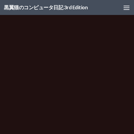
黒翼猫のコンピュータ日記 3rd Edition
コンテンツへスキップ