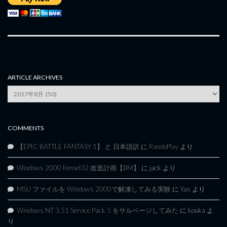
ARTICLE ARCHIVES
Article
Archives
COMMENTS
【EPIC BATTLE FANTASY 1】 と 日本語訳
に
RandoPlay
より
Windows 2000 Kernel32 改造計画【BM】
に
jack
より
MSU ファイルを Windows 2000で解凍してみる実験
に
Yas
より
Windows NT 3.51 Service Pack 5 をサルベージしてみた
に
kouka
よ
り