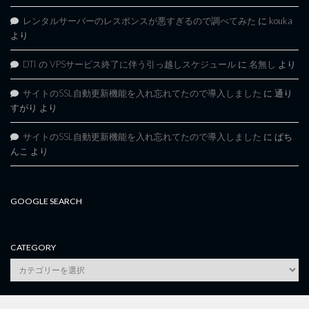
レンタルサーバーのレスポンスが悪すぎるので調べてみた
に
kouka
より
DTI の VPSサービス終了に伴う引っ越しスケジュール
に
名無し
より
サイトのSSL自動更新機能を入れ忘れてたので導入しました
に
通り
すがり
より
サイトのSSL自動更新機能を入れ忘れてたので導入しました
に
ぱち
んこ
より
GOOGLE SEARCH
CATEGORY
category