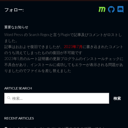
フォロー:
重要なお知らせ
Word Press の Search Regexと言うPluginで記事及びコメントがロストし
ました。
記事はおおよそ復旧できましたが、
2023年7月
に書き込まれたコメント
のうち消えてしまったものの復旧が不可能です
2023年5月のルート証明書の更新プログラムのインストールチェックに
不具合があり、インストールに成功してもエラーが表示される問題があ
りましたのでファイルを差し替えました
ARTICLE SEARCH
検
索:
RECENT ARTICLES