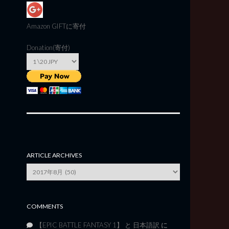
Amazon GIFT
に寄付
Donation(寄付)
ARTICLE ARCHIVES
Article
Archives
COMMENTS
【EPIC BATTLE FANTASY 1】 と 日本語訳
に