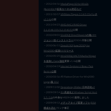
・2012/04/16
MediaPlayer10 for Win2k
(Build4069)拡張カーネル対応など
・2011/10/17
VMWare Playere 3.14/3.15パッチ
v3.14b
公開
・2011/04/23
AMD AHCI/RAID Driver
3.1.1548.155/3.2.1540.53
公開
・2010/09/01
SlimDXとDirectShowLibの複バー
ジョン一括インストーラー
2010/6月版公開
・2010/06/11
DirectX 9.0(June/2010) for
Win2000+拡張Kitリリース
・2010/05/25
Win2000にXACT/XAudio/XInput
を追加しGame強化
更新 v1.4a公開
・2010/04/19
Internet Explorer 6 Bonus Pack
Build 6公開
・2010/03/16 ATI Radeon Driver for Win2000
Legacy版 10.2
・2009/11/02
Dependency Walker 日本語化v2
・2009/09/14
IE6高速化とWindows Script Host
5.7 / 5.8
の中身をMS09-045適用しました
・2009/09/13
メディアタイプ変更ソフト(EISA
構成を読む)
リンク修正