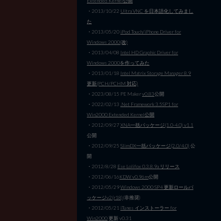
Extended Kernel公開
・2013/10/22
Ultra VNC を日本語化してみまし
た
・2013/05/20
iPod Touch/iPhone Driver for
Windows 2000(改)
・2013/04/08
Intel HD Graphic Driver for
Windows 2000を作ってみた
・2013/01/18
Intel Matrix Storage Manager 8.9
更新(PCH/PCHM 対応)
・2023/08/15 PE Maker
v0.83
公開
・2022/02/13
.Net Framework 3.5SP1 for
Win2000 Extended Kernel公開
・2012/09/27
XNA一括パッケージ(1.0-4.0) v1.1
公開
・2012/09/25
SlimDX一括パッケージ(2.0/4.0)
公
開
・2012/8/28
Ese Lolifox 0.3.8.9a リリース
・2012/06/16
KDW v0.96m
公開
・2012/05/29
Windows 2000 SP4 更新ロールパ
ッケージv2(r18)
(非推奨)
・2012/05/21
iTunes インストーラー for
Win2000
更新 v0.31