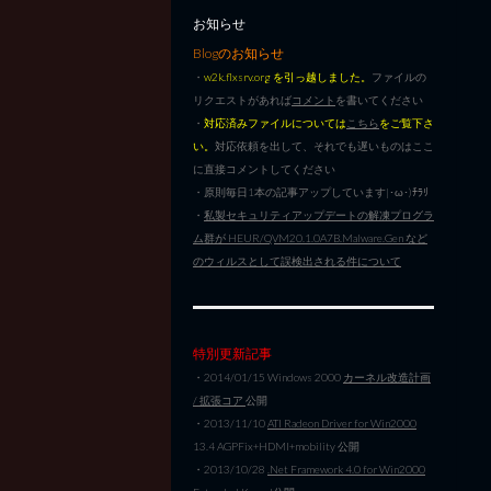
お知らせ
Blogのお知らせ
・
w2k.flxsrv.org を引っ越しました。
ファイルの
リクエストがあれば
コメント
を書いてください
・
対応済みファイルについては
こちら
をご覧下さ
い。
対応依頼を出して、それでも遅いものはここ
に直接コメントしてください
・原則毎日1本の記事アップしています|･ω･)ﾁﾗﾘ
・
私製セキュリティアップデートの解凍プログラ
ム群が HEUR/QVM20.1.0A7B.Malware.Gen など
のウィルスとして誤検出される件について
特別更新記事
・2014/01/15 Windows 2000
カーネル改造計画
/ 拡張コア
公開
・2013/11/10
ATI Radeon Driver for Win2000
13.4 AGPFix+HDMI+mobility 公開
・2013/10/28
.Net Framework 4.0 for Win2000