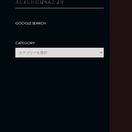
入しました
に
ぱちんこ
より
GOOGLE SEARCH
CATEGORY
category