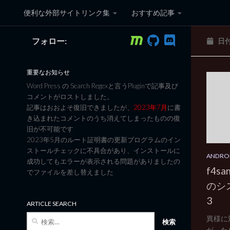
便利な外部サイトリンク集
おすすめ記事
コンテンツへスキップ
フォロー:
日
黒翼猫のコンピュータ日記 3
重要なお知らせ
Word Press の Search Regexと言うPluginで記事及び
コメントがロストしました。
記事はおおよそ復旧できましたが、
2023年7月
に書
き込まれたコメントのうち消えてしまったものの復
旧が不可能です
2023年5月のルート証明書の更新プログラムのイン
ストールチェックに不具合があり、インストールに
ANDRO
成功してもエラーが表示される問題がありましたの
f4s
でファイルを差し替えました
のシ
3
ARTICLE SEARCH
検
異様に
索:
が、ためし