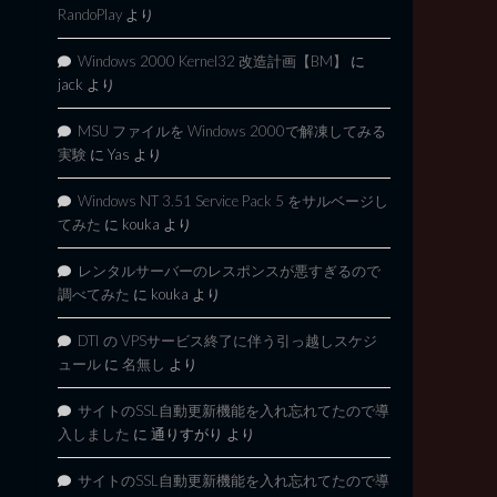
RandoPlay
より
Windows 2000 Kernel32 改造計画【BM】
に
jack
より
MSU ファイルを Windows 2000で解凍してみる
実験
に
Yas
より
Windows NT 3.51 Service Pack 5 をサルベージし
てみた
に
kouka
より
レンタルサーバーのレスポンスが悪すぎるので
調べてみた
に
kouka
より
DTI の VPSサービス終了に伴う引っ越しスケジ
ュール
に
名無し
より
サイトのSSL自動更新機能を入れ忘れてたので導
入しました
に
通りすがり
より
サイトのSSL自動更新機能を入れ忘れてたので導