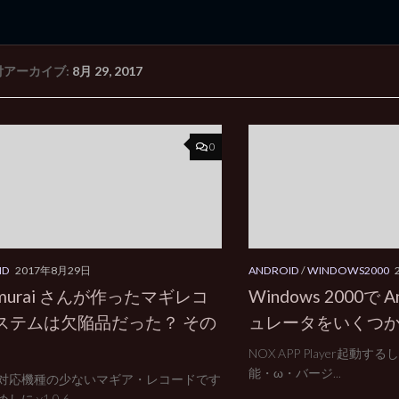
付アーカイブ:
8月 29, 2017
rd Edition
Windows 2000 tunes up blog
0
ID
2017年8月29日
ANDROID
/
WINDOWS2000
amurai さんが作ったマギレコ
Windows 2000で A
ステムは欠陥品だった？ その
ュレータをいくつ
NOX APP Player起動
能・ω・バージ...
対応機種の少ないマギア・レコードです
に v1.0.6...