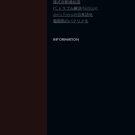
煤式自動連結器
PCトラブル解決(NetKing)
dim's Freesoft日本語化
脳脂肪のパクリメモ
INFORMATION