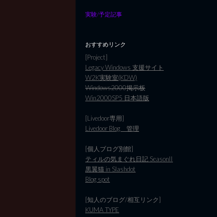
実験/予定記事
おすすめリンク
[Project]
Legacy Windows 支援サイト
W2K実験室(KDW)
Windows2000掲示板
Win2000SP5 日本語版
[Livedoor専用]
Livedoor Blog 管理
[個人ブログ別館]
ティルの気まぐれ日記 SeasonII
黒翼猫 in Slashdot
Blog spot
[知人のブログ/相互リンク]
KUMA TYPE