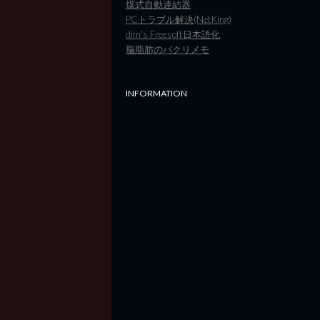
煤式自動連結器
PCトラブル解決(NetKing)
dim's Freesoft日本語化
脳脂肪のパクリメモ
INFORMATION