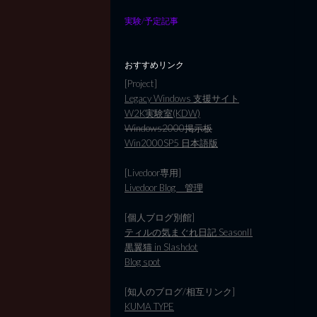
実験/予定記事
おすすめリンク
[Project]
Legacy Windows 支援サイト
W2K実験室(KDW)
Windows2000掲示板
Win2000SP5 日本語版
[Livedoor専用]
Livedoor Blog 管理
[個人ブログ別館]
ティルの気まぐれ日記 SeasonII
黒翼猫 in Slashdot
Blog spot
[知人のブログ/相互リンク]
KUMA TYPE