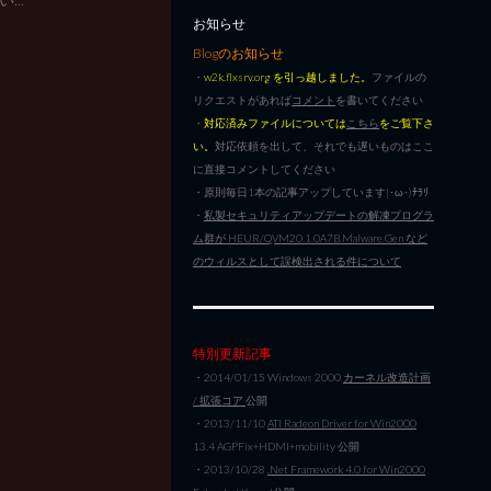
お知らせ
Blogのお知らせ
・
w2k.flxsrv.org を引っ越しました。
ファイルの
リクエストがあれば
コメント
を書いてください
・
対応済みファイルについては
こちら
をご覧下さ
い。
対応依頼を出して、それでも遅いものはここ
に直接コメントしてください
・原則毎日1本の記事アップしています|･ω･)ﾁﾗﾘ
・
私製セキュリティアップデートの解凍プログラ
ム群が HEUR/QVM20.1.0A7B.Malware.Gen など
のウィルスとして誤検出される件について
特別更新記事
・2014/01/15 Windows 2000
カーネル改造計画
/ 拡張コア
公開
・2013/11/10
ATI Radeon Driver for Win2000
13.4 AGPFix+HDMI+mobility 公開
・2013/10/28
.Net Framework 4.0 for Win2000