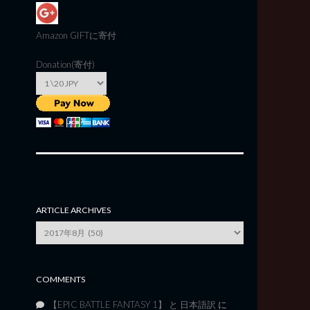
Amazon GIFT
に寄付
Donation(寄付)
ARTICLE ARCHIVES
Article
Archives
COMMENTS
【EPIC BATTLE FANTASY 1】 と 日本語訳
に