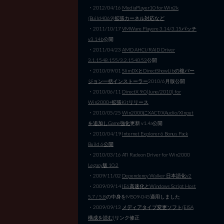
・2012/04/16
MediaPlayer10 for Win2k
(Build4069)拡張カーネル対応など
・2011/10/17
VMWare Playere 3.14/3.15パッチ
v3.14b
公開
・2011/04/23
AMD AHCI/RAID Driver
3.1.1548.155/3.2.1540.53
公開
・2010/09/01
SlimDXとDirectShowLibの複バー
ジョン一括インストーラー
2010/6月版公開
・2010/06/11
DirectX 9.0(June/2010) for
Win2000+拡張Kitリリース
・2010/05/25
Win2000にXACT/XAudio/XInput
を追加しGame強化
更新 v1.4a公開
・2010/04/19
Internet Explorer 6 Bonus Pack
Build 6公開
・2010/03/16 ATI Radeon Driver for Win2000
Legacy版 10.2
・2009/11/02
Dependency Walker 日本語化v2
・2009/09/14
IE6高速化とWindows Script Host
5.7 / 5.8
の中身をMS09-045適用しました
・2009/09/13
メディアタイプ変更ソフト(EISA
構成を読む)
リンク修正