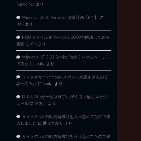
RandoPlay
より
Windows 2000 Kernel32 改造計画【BM】
に
jack
より
MSU ファイルを Windows 2000で解凍してみる
実験
に
Yas
より
Windows NT 3.51 Service Pack 5 をサルベージし
てみた
に
kouka
より
レンタルサーバーのレスポンスが悪すぎるので
調べてみた
に
kouka
より
DTI の VPSサービス終了に伴う引っ越しスケジ
ュール
に
名無し
より
サイトのSSL自動更新機能を入れ忘れてたので導
入しました
に
通りすがり
より
サイトのSSL自動更新機能を入れ忘れてたので導