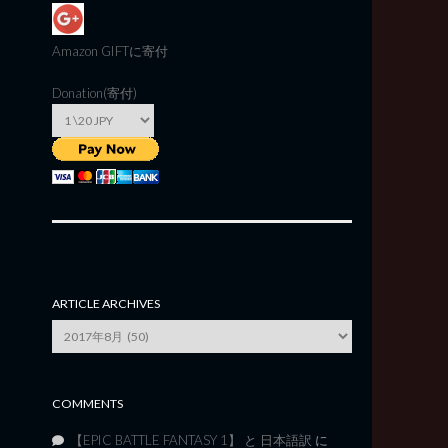
Amazon GIFT
に寄付
Donation(寄付)
ARTICLE ARCHIVES
Article
Archives
COMMENTS
【EPIC BATTLE FANTASY 1】 と 日本語訳
に