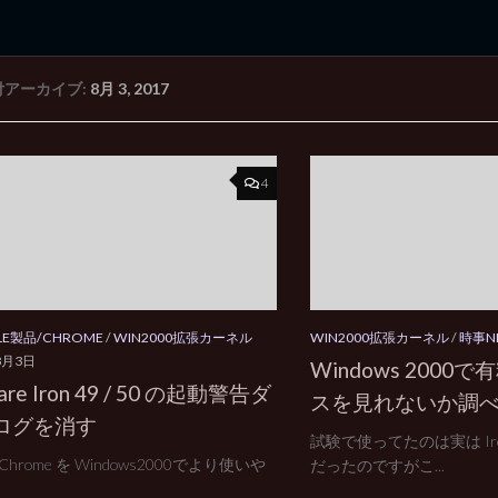
付アーカイブ:
8月 3, 2017
rd Edition
Windows 2000 tunes up blog
4
LE製品/CHROME
/
WIN2000拡張カーネル
WIN2000拡張カーネル
/
時事N
8月3日
Windows 2000
re Iron 49 / 50 の起動警告ダ
スを見れないか調べ
ログを消す
試験で使ってたのは実は Iro
e Chrome を Windows2000でより使いや
だったのですがこ...