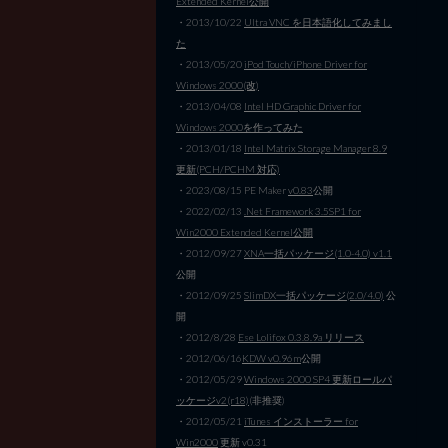
Extended Kernel公開
・2013/10/22
Ultra VNC を日本語化してみまし
た
・2013/05/20
iPod Touch/iPhone Driver for
Windows 2000(改)
・2013/04/08
Intel HD Graphic Driver for
Windows 2000を作ってみた
・2013/01/18
Intel Matrix Storage Manager 8.9
更新(PCH/PCHM 対応)
・2023/08/15 PE Maker
v0.83
公開
・2022/02/13
.Net Framework 3.5SP1 for
Win2000 Extended Kernel公開
・2012/09/27
XNA一括パッケージ(1.0-4.0) v1.1
公開
・2012/09/25
SlimDX一括パッケージ(2.0/4.0)
公
開
・2012/8/28
Ese Lolifox 0.3.8.9a リリース
・2012/06/16
KDW v0.96m
公開
・2012/05/29
Windows 2000 SP4 更新ロールパ
ッケージv2(r18)
(非推奨)
・2012/05/21
iTunes インストーラー for
Win2000
更新 v0.31