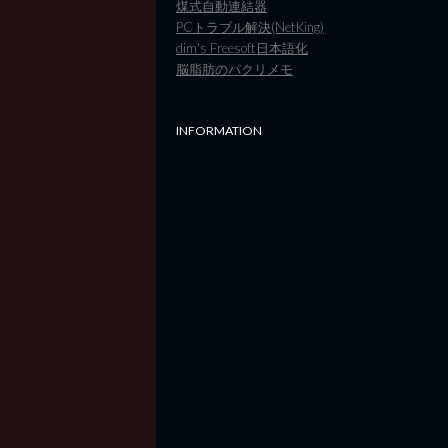
煤式自動連結器
PCトラブル解決(NetKing)
dim's Freesoft日本語化
脳脂肪のパクリメモ
INFORMATION