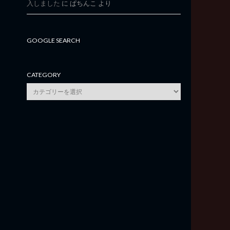
入しました
に
ぱちんこ
より
GOOGLE SEARCH
CATEGORY
category