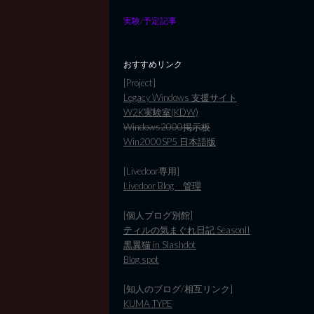
実験/予定記事
おすすめリンク
[Project]
Legacy Windows 支援サイト
W2K実験室(KDW)
Windows2000掲示板
Win2000SP5 日本語版
[Livedoor専用]
Livedoor Blog 管理
[個人ブログ別館]
ティルの気まぐれ日記 SeasonII
黒翼猫 in Slashdot
Blog spot
[知人のブログ/相互リンク]
KUMA TYPE