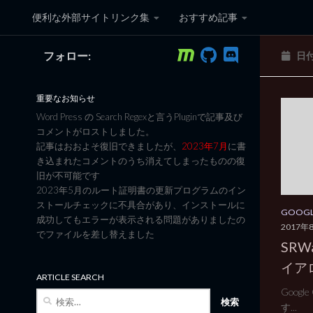
便利な外部サイトリンク集
おすすめ記事
コンテンツへスキップ
フォロー:
日
黒翼猫のコンピュータ日記 3
重要なお知らせ
Word Press の Search Regexと言うPluginで記事及び
コメントがロストしました。
記事はおおよそ復旧できましたが、
2023年7月
に書
き込まれたコメントのうち消えてしまったものの復
旧が不可能です
2023年5月のルート証明書の更新プログラムのイン
ストールチェックに不具合があり、インストールに
GOOG
成功してもエラーが表示される問題がありましたの
2017年
でファイルを差し替えました
SRWa
イア
ARTICLE SEARCH
Googl
検
す...
索: