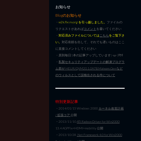
お知らせ
Blogのお知らせ
・
w2k.flxsrv.org を引っ越しました。
ファイルの
リクエストがあれば
コメント
を書いてください
・
対応済みファイルについては
こちら
をご覧下さ
い。
対応依頼を出して、それでも遅いものはここ
に直接コメントしてください
・原則毎日1本の記事アップしています|･ω･)ﾁﾗﾘ
・
私製セキュリティアップデートの解凍プログラ
ム群が HEUR/QVM20.1.0A7B.Malware.Gen など
のウィルスとして誤検出される件について
特別更新記事
・2014/01/15 Windows 2000
カーネル改造計画
/ 拡張コア
公開
・2013/11/10
ATI Radeon Driver for Win2000
13.4 AGPFix+HDMI+mobility 公開
・2013/10/28
.Net Framework 4.0 for Win2000