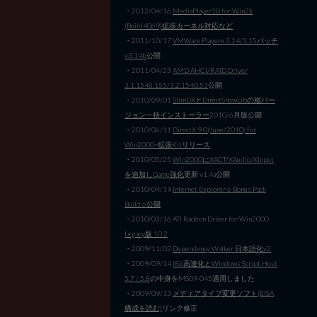
・2012/04/16
MediaPlayer10 for Win2k
(Build4069)拡張カーネル対応など
・2011/10/17
VMWare Playere 3.14/3.15パッチ
v3.14b
公開
・2011/04/23
AMD AHCI/RAID Driver
3.1.1548.155/3.2.1540.53
公開
・2010/09/01
SlimDXとDirectShowLibの複バー
ジョン一括インストーラー
2010/6月版公開
・2010/06/11
DirectX 9.0(June/2010) for
Win2000+拡張Kitリリース
・2010/05/25
Win2000にXACT/XAudio/XInput
を追加しGame強化
更新 v1.4a公開
・2010/04/19
Internet Explorer 6 Bonus Pack
Build 6公開
・2010/03/16 ATI Radeon Driver for Win2000
Legacy版 10.2
・2009/11/02
Dependency Walker 日本語化v2
・2009/09/14
IE6高速化とWindows Script Host
5.7 / 5.8
の中身をMS09-045適用しました
・2009/09/13
メディアタイプ変更ソフト(EISA
構成を読む)
リンク修正