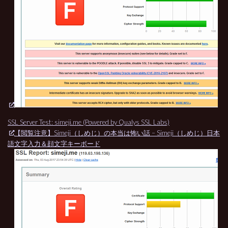
SSL Server Test: simeji.me (Powered by Qualys SSL Labs)
【閲覧注意】Simeji（しめじ）の本当は怖い話 – Simeji（しめじ）日本
語文字入力＆顔文字キーボード