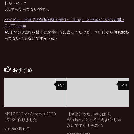
しら・ω・？
SSLすら使ってないですし
バイドゥ、日本での信頼回復を誓う–「Simeji」と中国ビジネスが鍵 –
CNET Japan
日本での信頼を誓うとか偉そうに言ってたけど、４年前から何も変わ
ってないじゃないですか・ω・
おすすめ
4
4
MS17-010 for Windows 2000
【ネタ】やだ。やっぱり、
(PC98) 作りました
Windows 10って手抜きOSじゃ
ないですか！その46
2017年5月18日