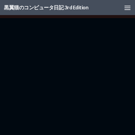
黒翼猫のコンピュータ日記 3rd Edition
コンテンツへスキップ