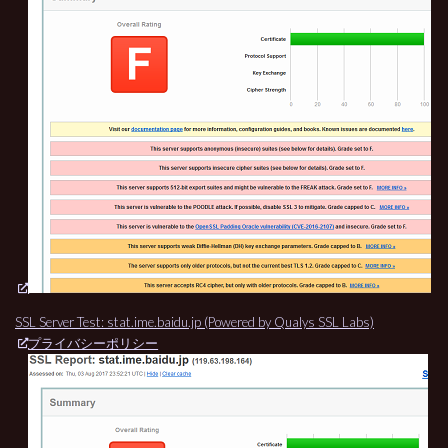
SSL Server Test: stat.ime.baidu.jp (Powered by Qualys SSL Labs)
プライバシーポリシー