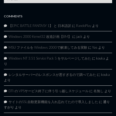
Archives
COMMENTS
【EPIC BATTLE FANTASY 1】 と 日本語訳
に
RandoPlay
より
Windows 2000 Kernel32 改造計画【BM】
に
jack
より
MSU ファイルを Windows 2000で解凍してみる実験
に
Yas
より
Windows NT 3.51 Service Pack 5 をサルベージしてみた
に
kouka
よ
り
レンタルサーバーのレスポンスが悪すぎるので調べてみた
に
kouka
より
DTI の VPSサービス終了に伴う引っ越しスケジュール
に
名無し
より
サイトのSSL自動更新機能を入れ忘れてたので導入しました
に
通り
すがり
より