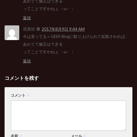
あわてて修正はできる
ってことですかねぇ ・ω・；
返信
黒翼猫
2017年8月9日 9:44 AM
今は直ってる＝GEEK Blogに取り上げられて拡散されれば、
あわてて修正はできる
ってことですかねぇ ・ω・；
返信
コメントを残す
コメント
※
名前
※
メール
※