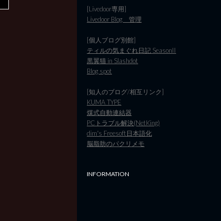
[Livedoor専用]
Livedoor Blog 管理
[個人ブログ別館]
ティルの気まぐれ日記 SeasonII
黒翼猫 in Slashdot
Blog spot
[知人のブログ/相互リンク]
KUMA TYPE
煤式自動連結器
PCトラブル解決(NetKing)
dim's Freesoft日本語化
脳脂肪のパクリメモ
INFORMATION