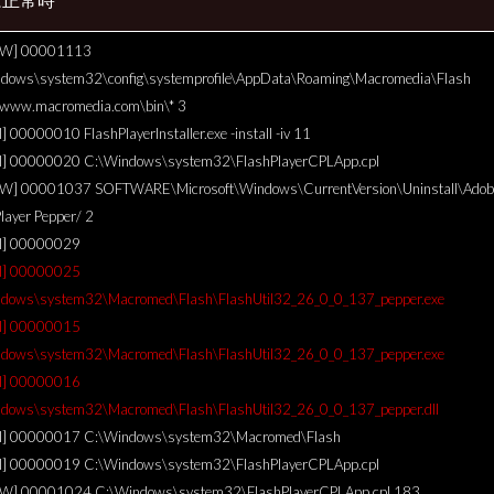
[W] 00001113
dows\system32\config\systemprofile\AppData\Roaming\Macromedia\Flash
\www.macromedia.com\bin\* 3
] 00000010 FlashPlayerInstaller.exe -install -iv 11
I] 00000020 C:\Windows\system32\FlashPlayerCPLApp.cpl
W] 00001037 SOFTWARE\Microsoft\Windows\CurrentVersion\Uninstall\Adob
layer Pepper/ 2
I] 00000029
I] 00000025
dows\system32\Macromed\Flash\FlashUtil32_26_0_0_137_pepper.exe
I] 00000015
dows\system32\Macromed\Flash\FlashUtil32_26_0_0_137_pepper.exe
I] 00000016
dows\system32\Macromed\Flash\FlashUtil32_26_0_0_137_pepper.dll
[I] 00000017 C:\Windows\system32\Macromed\Flash
I] 00000019 C:\Windows\system32\FlashPlayerCPLApp.cpl
[W] 00001024 C:\Windows\system32\FlashPlayerCPLApp.cpl 183