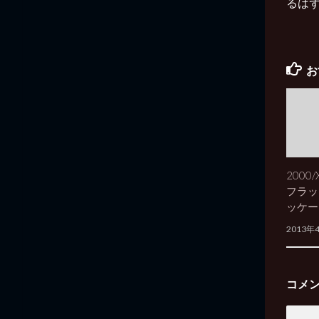
るは
お
2000/
フラッ
ッケー
2013年
コメ