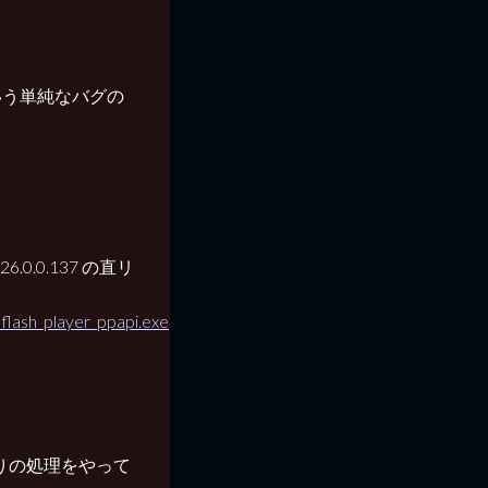
いう単純なバグの
26.0.0.137 の直リ
flash_player_ppapi.exe
りの処理をやって