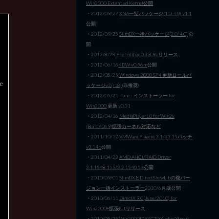
Win2000 Extended Kernel公開
・2012/09/27
XNA一括パッケージ(1.0-4.0) v1.1
公開
・2012/09/25
SlimDX一括パッケージ(2.0/4.0)
公
開
・2012/8/28
Ese Lolifox 0.3.8.9a リリース
・2012/06/16
KDW v0.96m
公開
・2012/05/29
Windows 2000 SP4 更新ロールパ
e
ッケージv2(r18)
(非推奨)
・2012/05/21
iTunes インストーラー for
Win2000
更新 v0.31
・2012/04/16
MediaPlayer10 for Win2k
(Build4069)拡張カーネル対応など
・2011/10/17
VMWare Playere 3.14/3.15パッチ
v3.14b
公開
・2011/04/23
AMD AHCI/RAID Driver
3.1.1548.155/3.2.1540.53
公開
・2010/09/01
SlimDXとDirectShowLibの複バー
ジョン一括インストーラー
2010/6月版公開
・2010/06/11
DirectX 9.0(June/2010) for
Win2000+拡張Kitリリース
・2010/05/25
Win2000にXACT/XAudio/XInput