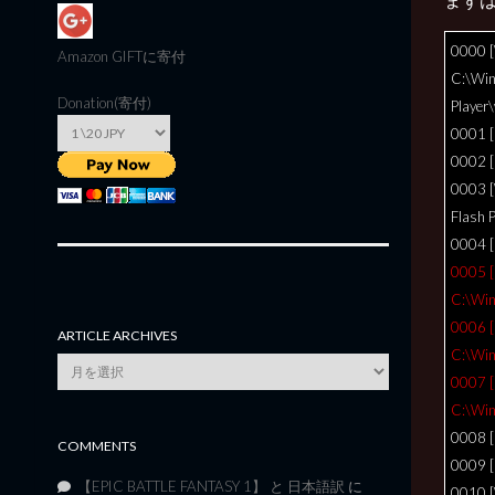
0000 
Amazon GIFT
に寄付
C:\Win
Donation(寄付)
Player
0001 [I
0002 [
0003 [
Flash P
0004 [
0005 [
C:\Win
0006 [
ARTICLE ARCHIVES
C:\Win
Article
0007 [
Archives
C:\Win
0008 
COMMENTS
0009 [
【EPIC BATTLE FANTASY 1】 と 日本語訳
に
0010 