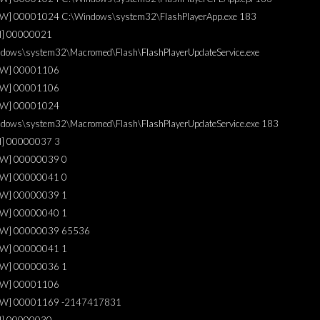
W] 00001024 C:\Windows\system32\FlashPlayerApp.exe 183
I] 00000021
dows\system32\Macromed\Flash\FlashPlayerUpdateService.exe
[W] 00001106
[W] 00001106
[W] 00001024
dows\system32\Macromed\Flash\FlashPlayerUpdateService.exe 183
I] 00000037 3
[W] 00000039 0
[W] 00000041 0
[W] 00000039 1
[W] 00000040 1
[W] 00000039 65536
[W] 00000041 1
[W] 00000036 1
[W] 00001106
[W] 00001169 -2147417831