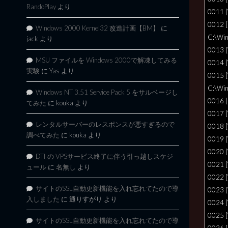
RandoPlay
より
0011 [
0012 [
Windows 2000 Kernel32 改造計画【BM】
に
C:\Win
jack
より
0013 
MSU ファイルを Windows 2000で解凍してみる
0014 
実験
に
Yas
より
0015 
C:\Win
Windows NT 3.51 Service Pack 5 をサルベージし
0016 [
てみた
に
kouka
より
0017 
レンタルサーバーのレスポンスが悪すぎるので
0018 
調べてみた
に
kouka
より
0019 
0020 
DTI の VPSサービス終了に伴う引っ越しスケジ
0021 
ュール
に
名無し
より
0022 
サイトのSSL自動更新機能を入れ忘れてたので導
0023 
入しました
に
通りすがり
より
0024 
0025 
サイトのSSL自動更新機能を入れ忘れてたので導