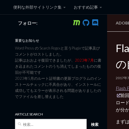
便利な外部サイトリンク集
おすすめ記事
コンテンツへスキップ
フォロー:
ADOB
黒翼猫のコンピュータ日記 3
重要なお知らせ
Fl
Word Press の Search Regexと言うPluginで記事及び
コメントがロストしました。
の
記事はおおよそ復旧できましたが、
2023年7月
に書
き込まれたコメントのうち消えてしまったものの復
旧が不可能です
2017年
2023年5月のルート証明書の更新プログラムのイン
ストールチェックに不具合があり、インストールに
Fla
成功してもエラーが表示される問題がありましたの
前回
でファイルを差し替えました
ロード
が分
ARTICLE SEARCH
まず
検
索: