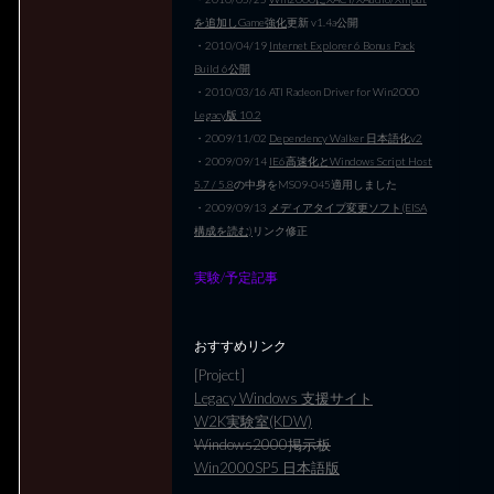
を追加しGame強化
更新 v1.4a公開
・2010/04/19
Internet Explorer 6 Bonus Pack
Build 6公開
・2010/03/16 ATI Radeon Driver for Win2000
Legacy版 10.2
・2009/11/02
Dependency Walker 日本語化v2
・2009/09/14
IE6高速化とWindows Script Host
5.7 / 5.8
の中身をMS09-045適用しました
・2009/09/13
メディアタイプ変更ソフト(EISA
構成を読む)
リンク修正
実験/予定記事
おすすめリンク
[Project]
Legacy Windows 支援サイト
W2K実験室(KDW)
Windows2000掲示板
Win2000SP5 日本語版