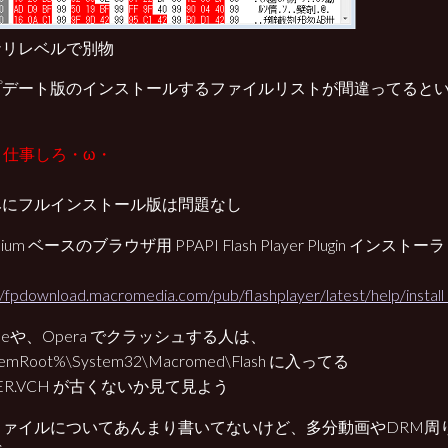
ナリレベルで別物
プデート版のインストールするファイルリストが間違ってると
。
be 仕事しろ・ω・
みにフルインストール版は問題なし
mium ベースのブラウザ用 PPAPI Flash Player Plugin インストーラ 
//fpdownload.macromedia.com/pub/flashplayer/latest/help/install_
omeや、Opera でクラッシュする人は、
temRoot%\System32\Macromed\Flash に入ってる
PER.VCH が古くないか見て見よう
ファイルについてあんまり書いてないけど、多分動画やDRM周