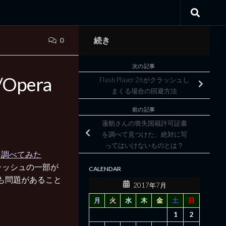
続き
0
次の記事
e/Opera
Flash Player 26がクラッシュし
まくる場合の回避方法
前の記事
蓮舫さんの喪失国籍許可証書
を調べて見つけた、絶対に写
ってはいけないものとは？
原因を調べてみた
フラッシュの一部が
CALENDAR
でも問題があること
2017年7月
月
火
水
木
金
土
日
1
2