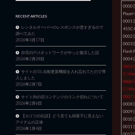
0000 
Player
RECENT ARTICLES
0001 
レンタルサーバーのレスポンスが悪すぎるので
455C-8
調べてみた
0002 [
2026年3月17日
0003 [
Flash P
自宅のIPv4ネットワークがやっと復活した話
0004 [
2026年2月28日
0005 [
サイトのSSL自動更新機能を入れ忘れてたので導
C:\Win
入しました
0006 [
2026年2月7日
C:\Win
0007 [
サイト内の旧コンテンツのリンク切れについて
2026年2月6日
0008 
0009 [
【カリツの伝説】どう見ても綿菓子に見えない
0010 
アイテムの正体
0011 [
2026年1月4日
0012 [