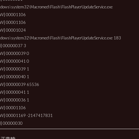
dows\system32\Macromed\Flash\FlashPlayerUpdateService.exe
[W] 00001106
[W] 00001106
[W] 00001024
dows\system32\Macromed\Flash\FlashPlayerUpdateService.exe 183
I] 00000037 3
[W] 00000039 0
[W] 00000041 0
[W] 00000039 1
[W] 00000040 1
[W] 00000039 65536
[W] 00000041 1
[W] 00000036 1
[W] 00001106
[W] 00001169 -2147417831
I] 00000030
は正常時