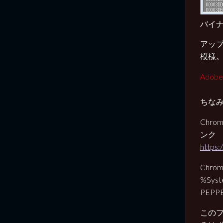
バイ
アッ
模様
Ado
ちな
Chro
ンク
https:
Chr
%Sys
PEP
この