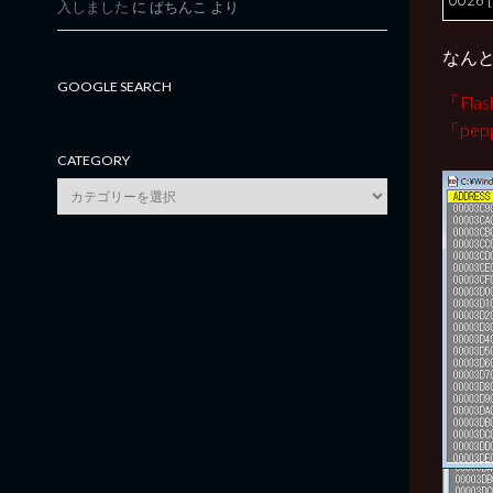
0026 [
入しました
に
ぱちんこ
より
なん
GOOGLE SEARCH
「Fla
「pe
CATEGORY
category