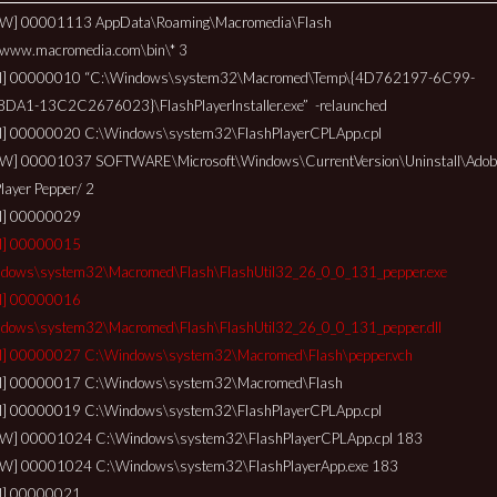
[W] 00001113 AppData\Roaming\Macromedia\Flash
\www.macromedia.com\bin\* 3
[I] 00000010 “C:\Windows\system32\Macromed\Temp\{4D762197-6C99-
DA1-13C2C2676023}\FlashPlayerInstaller.exe” -relaunched
I] 00000020 C:\Windows\system32\FlashPlayerCPLApp.cpl
W] 00001037 SOFTWARE\Microsoft\Windows\CurrentVersion\Uninstall\Adob
layer Pepper/ 2
I] 00000029
I] 00000015
dows\system32\Macromed\Flash\FlashUtil32_26_0_0_131_pepper.exe
I] 00000016
dows\system32\Macromed\Flash\FlashUtil32_26_0_0_131_pepper.dll
I] 00000027 C:\Windows\system32\Macromed\Flash\pepper.vch
[I] 00000017 C:\Windows\system32\Macromed\Flash
I] 00000019 C:\Windows\system32\FlashPlayerCPLApp.cpl
[W] 00001024 C:\Windows\system32\FlashPlayerCPLApp.cpl 183
W] 00001024 C:\Windows\system32\FlashPlayerApp.exe 183
I] 00000021