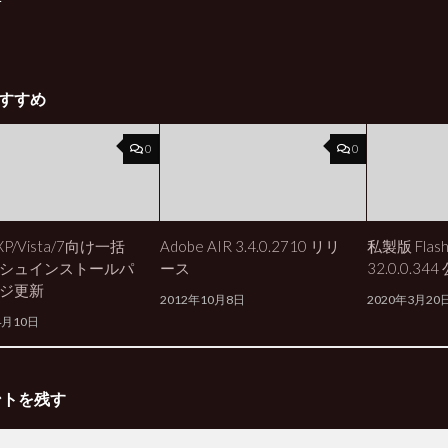
ず
すすめ
0
0
XP/Vista/7向け一括
Adobe AIR 3.4.0.2710 リリ
私製版 Flash 
シュインストールパ
ース
32.0.0.344
ジ更新
2012年10月8日
2020年3月20
4月10日
ントを残す