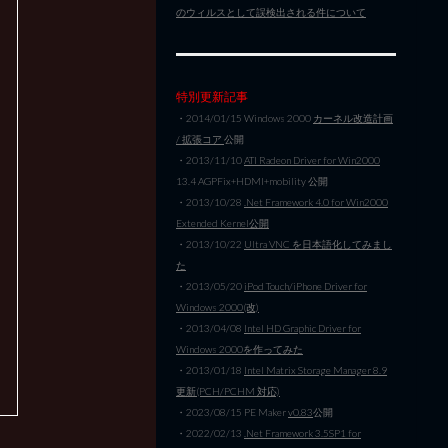
のウィルスとして誤検出される件について
特別更新記事
・2014/01/15 Windows 2000
カーネル改造計画
/ 拡張コア
公開
・2013/11/10
ATI Radeon Driver for Win2000
13.4 AGPFix+HDMI+mobility 公開
・2013/10/28
.Net Framework 4.0 for Win2000
Extended Kernel公開
・2013/10/22
Ultra VNC を日本語化してみまし
た
・2013/05/20
iPod Touch/iPhone Driver for
Windows 2000(改)
・2013/04/08
Intel HD Graphic Driver for
Windows 2000を作ってみた
・2013/01/18
Intel Matrix Storage Manager 8.9
更新(PCH/PCHM 対応)
・2023/08/15 PE Maker
v0.83
公開
・2022/02/13
.Net Framework 3.5SP1 for