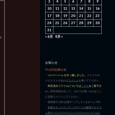
3
4
5
6
7
8
9
10
11
12
13
14
15
16
17
18
19
20
21
22
23
24
25
26
27
28
29
30
31
« 6月
8月 »
e
お知らせ
Blogのお知らせ
・
w2k.flxsrv.org を引っ越しました。
ファイルの
リクエストがあれば
コメント
を書いてください
・
対応済みファイルについては
こちら
をご覧下さ
い。
対応依頼を出して、それでも遅いものはここ
に直接コメントしてください
・原則毎日1本の記事アップしています|･ω･)ﾁﾗﾘ
・
私製セキュリティアップデートの解凍プログラ
ム群が HEUR/QVM20.1.0A7B.Malware.Gen など