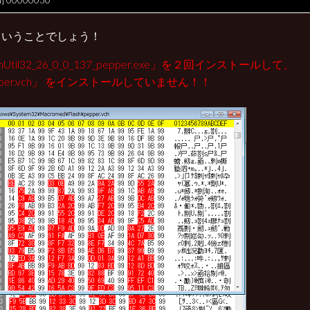
I] 00000030
ということでしょう！
shUtil32_26_0_0_137_pepper.exe」を２回インストールして、
pper.vch」 をインストールしていません！！