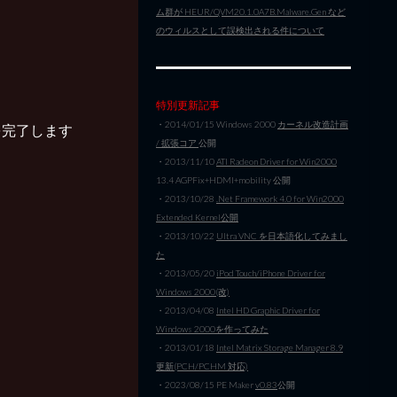
ム群が HEUR/QVM20.1.0A7B.Malware.Gen など
のウィルスとして誤検出される件について
特別更新記事
・2014/01/15 Windows 2000
カーネル改造計画
を完了します
/ 拡張コア
公開
・2013/11/10
ATI Radeon Driver for Win2000
13.4 AGPFix+HDMI+mobility 公開
・2013/10/28
.Net Framework 4.0 for Win2000
Extended Kernel公開
・2013/10/22
Ultra VNC を日本語化してみまし
た
・2013/05/20
iPod Touch/iPhone Driver for
Windows 2000(改)
・2013/04/08
Intel HD Graphic Driver for
Windows 2000を作ってみた
・2013/01/18
Intel Matrix Storage Manager 8.9
更新(PCH/PCHM 対応)
・2023/08/15 PE Maker
v0.83
公開