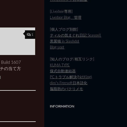
[Livedoor専用]
Livedoor Blog 管理
[個人ブログ別館]
1
ティルの気まぐれ日記 SeasonII
黒翼猫 in Slashdot
Blog spot
[知人のブログ/相互リンク]
 Build 1607
KUMA TYPE
パッチの当て方
煤式自動連結器
PCトラブル解決(NetKing)
日
dim's Freesoft日本語化
脳脂肪のパクリメモ
INFORMATION