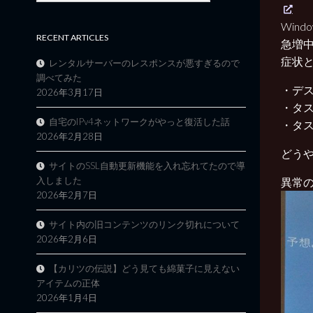
Win
RECENT ARTICLES
急増
症状
レンタルサーバーのレスポンスが悪すぎるので
調べてみた
・デ
2026年3月17日
・タ
自宅のIPv4ネットワークがやっと復活した話
・タ
2026年2月28日
どうやら
サイトのSSL自動更新機能を入れ忘れてたので導
入しました
異常
2026年2月7日
サイト内の旧コンテンツのリンク切れについて
2026年2月6日
【カリツの伝説】どう見ても綿菓子に見えない
アイテムの正体
2026年1月4日