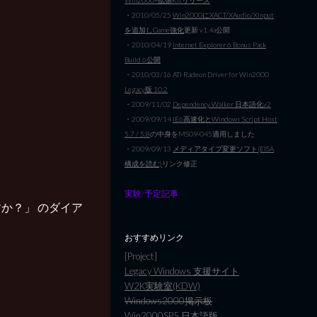
・2010/05/25
Win2000にXACT/XAudio/XInput
を追加しGame強化
更新 v1.4a公開
・2010/04/19
Internet Explorer 6 Bonus Pack
Build 6公開
・2010/03/16 ATI Radeon Driver for Win2000
Legacy版 10.2
・2009/11/02
Dependency Walker 日本語化v2
・2009/09/14
IE6高速化とWindows Script Host
5.7 / 5.8
の中身をMS09-045適用しました
・2009/09/13
メディアタイプ変更ソフト(EISA
構成を読む)
リンク修正
実験/予定記事
か？」 のダイア
おすすめリンク
[Project]
Legacy Windows 支援サイト
W2K実験室(KDW)
Windows2000掲示板
Win2000SP5 日本語版