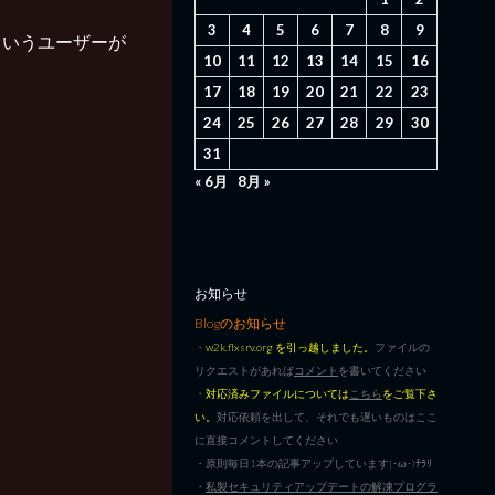
3
4
5
6
7
8
9
ないというユーザーが
10
11
12
13
14
15
16
17
18
19
20
21
22
23
24
25
26
27
28
29
30
31
« 6月
8月 »
お知らせ
Blogのお知らせ
・
w2k.flxsrv.org を引っ越しました。
ファイルの
リクエストがあれば
コメント
を書いてください
・
対応済みファイルについては
こちら
をご覧下さ
い。
対応依頼を出して、それでも遅いものはここ
に直接コメントしてください
・原則毎日1本の記事アップしています|･ω･)ﾁﾗﾘ
・
私製セキュリティアップデートの解凍プログラ