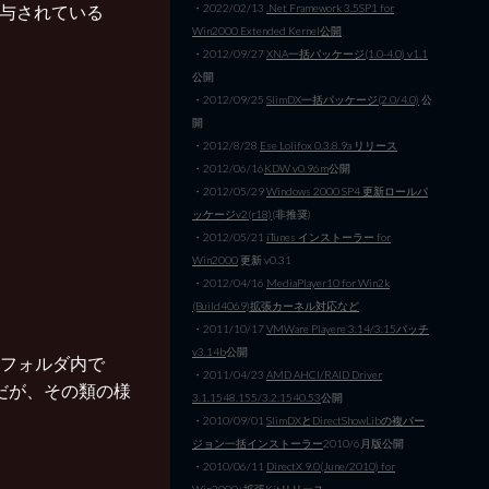
・2022/02/13
.Net Framework 3.5SP1 for
が付与されている
Win2000 Extended Kernel公開
・2012/09/27
XNA一括パッケージ(1.0-4.0) v1.1
公開
・2012/09/25
SlimDX一括パッケージ(2.0/4.0)
公
開
・2012/8/28
Ese Lolifox 0.3.8.9a リリース
・2012/06/16
KDW v0.96m
公開
・2012/05/29
Windows 2000 SP4 更新ロールパ
ッケージv2(r18)
(非推奨)
・2012/05/21
iTunes インストーラー for
Win2000
更新 v0.31
・2012/04/16
MediaPlayer10 for Win2k
(Build4069)拡張カーネル対応など
・2011/10/17
VMWare Playere 3.14/3.15パッチ
v3.14b
公開
ic フォルダ内で
・2011/04/23
AMD AHCI/RAID Driver
のだが、その類の様
3.1.1548.155/3.2.1540.53
公開
・2010/09/01
SlimDXとDirectShowLibの複バー
ジョン一括インストーラー
2010/6月版公開
・
・2010/06/11
DirectX 9.0(June/2010) for
Win2000+拡張Kitリリース