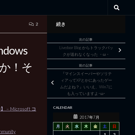
続き
2
次の記事
ows
Livedoor Blog からトラックバッ
クが送れなくなった ・ω・
すか！そ
前の記事
『マインスイーパーやソリテ
ィアってXPとかにあったゲー
ムだよね？』いいえ、Win7に
も入っていますよ･ω･
CALENDAR
Microsoft コ
2017年7月
月
火
水
木
金
土
日
mmunity
1
2