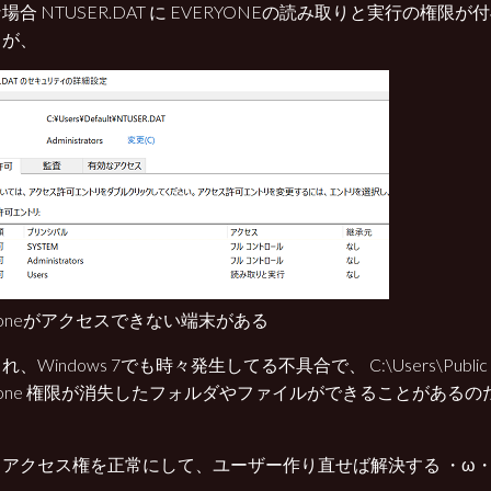
場合 NTUSER.DAT に EVERYONEの読み取りと実行の権限
ろが、
ryoneがアクセスできない端末がある
れ、Windows 7でも時々発生してる不具合で、 C:\Users\Publ
ryone 権限が消失したフォルダやファイルができることがある
、アクセス権を正常にして、ユーザー作り直せば解決する ・ω