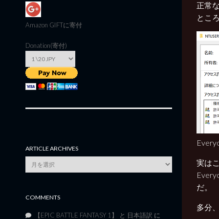
正常な
とこ
Amazon GIFT
に寄付
Donation(寄付)
Eve
ARTICLE ARCHIVES
Article
実はこ
Archives
Eve
だ。
COMMENTS
多分
【EPIC BATTLE FANTASY 1】 と 日本語訳
に