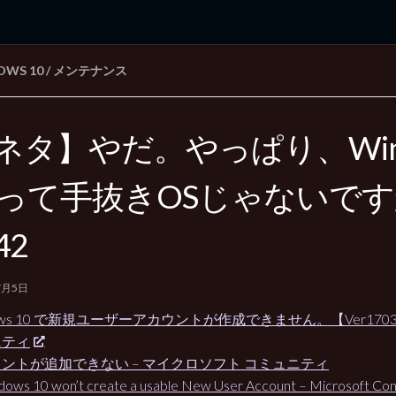
OWS 10
/
メンテナンス
rd Edition
Windows 2000 tunes up blog
ネタ】やだ。やっぱり、Wind
0って手抜きOSじゃないで
42
7月5日
ows 10 で新規ユーザーアカウントが作成できません。【Ver1703】 – 
ニティ
ントが追加できない – マイクロソフト コミュニティ
ows 10 won’t create a usable New User Account – Microsoft Co