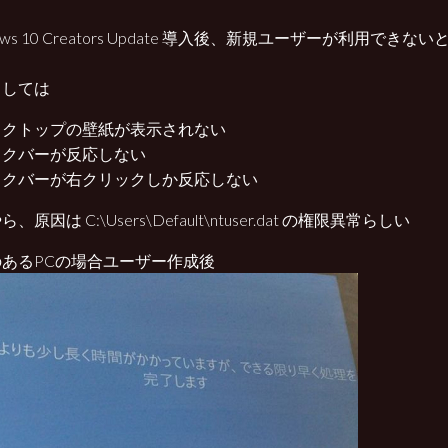
dows 10 Creators Update 導入後、新規ユーザーが利用でき
中
としては
スクトップの壁紙が表示されない
スクバーが反応しない
スクバーが右クリックしか反応しない
、原因は C:\Users\Default\ntuser.dat の権限異常らしい
のあるPCの場合ユーザー作成後