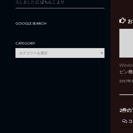
入しました
に
ぱちんこ
より
お
GOOGLE SEARCH
CATEGORY
category
Wind
ピン機
2017年
2件の
コ