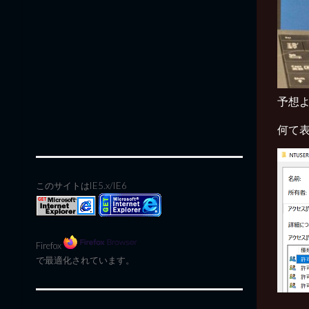
予想
何て
このサイトはIE5.x/IE6
Firefox
で最適化されています。