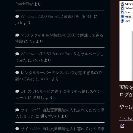
RandoPlay
より
Windows 2000 Kernel32 改造計画【BM】
に
jack
より
MSU ファイルを Windows 2000で解凍してみる
実験
に
Yas
より
Windows NT 3.51 Service Pack 5 をサルベージし
てみた
に
kouka
より
レンタルサーバーのレスポンスが悪すぎるので
調べてみた
に
kouka
より
実験
DTI の VPSサービス終了に伴う引っ越しスケジ
ログ
ュール
に
名無し
より
やっぱ
サイトのSSL自動更新機能を入れ忘れてたので導
入しました
に
通りすがり
より
C:\U
サイトのSSL自動更新機能を入れ忘れてたので導