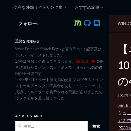
便利な外部サイトリンク集
おすすめ記事
コンテンツへスキップ
フォロー:
WIND
黒翼猫のコンピュータ日記 3
重要なお知らせ
【
Word Press の Search Regexと言うPluginで記事及び
コメントがロストしました。
1
記事はおおよそ復旧できましたが、
2023年7月
に書
き込まれたコメントのうち消えてしまったものの復
旧が不可能です
の
2023年5月のルート証明書の更新プログラムのイン
ストールチェックに不具合があり、インストールに
成功してもエラーが表示される問題がありましたの
2017年
でファイルを差し替えました
wind
ミュ
ARTICLE SEARCH
アカウ
検
Wind
索: