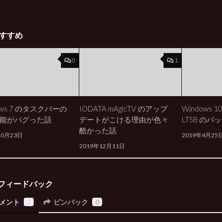
すすめ
0
1
ows 7 のタスクバーの
IODATA mAgicTV のアップ
Windows 10
能がバグった話
デートがこける理由が色々
LTSB の
酷かった話
10月23日
2019年4月25
2019年12月11日
フィードバック
メント
2
ピンバック
0