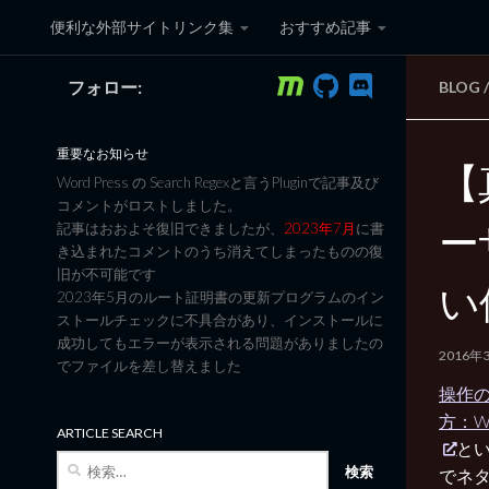
便利な外部サイトリンク集
おすすめ記事
コンテンツへスキップ
フォロー:
BLOG
/
黒翼猫のコンピュータ日記 3
重要なお知らせ
【
Word Press の Search Regexと言うPluginで記事及び
コメントがロストしました。
ー
記事はおおよそ復旧できましたが、
2023年7月
に書
き込まれたコメントのうち消えてしまったものの復
旧が不可能です
い
2023年5月のルート証明書の更新プログラムのイン
ストールチェックに不具合があり、インストールに
成功してもエラーが表示される問題がありましたの
2016年
でファイルを差し替えました
操作
方：Win
ARTICLE SEARCH
と
検
でネ
索: