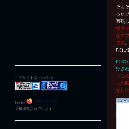
そもそ
った
習熟
誤クリ
なア
です
PCに
PC
行さ
（こ
このサイトはIE5.x/IE6
しか
なし
Firefox
で最適化されています。