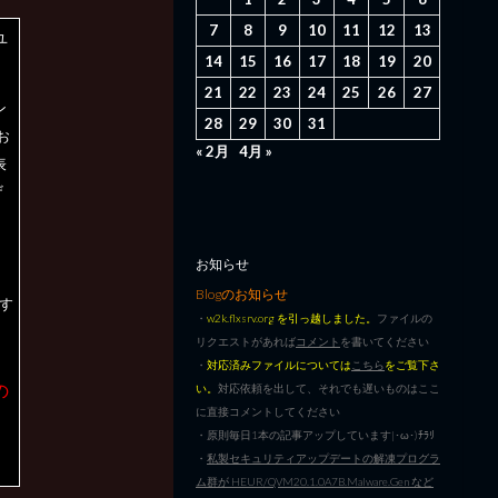
7
8
9
10
11
12
13
ユ
14
15
16
17
18
19
20
21
22
23
24
25
26
27
ン
28
29
30
31
お
« 2月
4月 »
表
ザ
お知らせ
Blogのお知らせ
す
・
w2k.flxsrv.org を引っ越しました。
ファイルの
リクエストがあれば
コメント
を書いてください
き
・
対応済みファイルについては
こちら
をご覧下さ
の
い。
対応依頼を出して、それでも遅いものはここ
に直接コメントしてください
・原則毎日1本の記事アップしています|･ω･)ﾁﾗﾘ
・
私製セキュリティアップデートの解凍プログラ
ム群が HEUR/QVM20.1.0A7B.Malware.Gen など