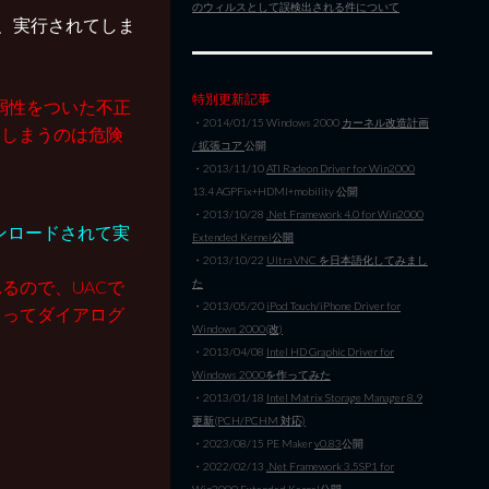
のウィルスとして誤検出される件について
く、実行されてしま
特別更新記事
脆弱性をついた不正
・2014/01/15 Windows 2000
カーネル改造計画
てしまうのは危険
/ 拡張コア
公開
・2013/11/10
ATI Radeon Driver for Win2000
13.4 AGPFix+HDMI+mobility 公開
・2013/10/28
.Net Framework 4.0 for Win2000
ンロードされて実
Extended Kernel公開
・2013/10/22
Ultra VNC を日本語化してみまし
た
るので、UACで
・2013/05/20
iPod Touch/iPhone Driver for
よってダイアログ
Windows 2000(改)
・2013/04/08
Intel HD Graphic Driver for
Windows 2000を作ってみた
・2013/01/18
Intel Matrix Storage Manager 8.9
更新(PCH/PCHM 対応)
・2023/08/15 PE Maker
v0.83
公開
・2022/02/13
.Net Framework 3.5SP1 for
Win2000 Extended Kernel公開