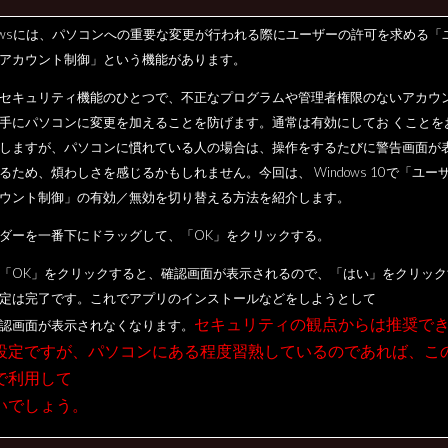
dowsには、パソコンへの重要な変更が行われる際にユーザーの許可を求める「
アカウント制御」という機能があります。
​セキュリティ機能のひとつで、不正なプログラムや管理者権限のないアカウ
手にパソコンに変更を加えることを防げます。通常は有効にしてお くことを
しますが、パソコンに慣れている人の場合は、操作をするたびに警告画面が
るため、煩わしさを感じるかもしれません。今回は、 Windows 10で「ユー
ウント制御」の有効／無効を切り替える方法を紹介します。
ダーを一番下にドラッグして、「OK」をクリックする。
「OK」をクリックすると、確認画面が表示されるので、「はい」をクリック
定は完了です。これでアプリのインストールなどをしようとして
セキュリティの観点からは推奨で
認画面が表示されなくなります。
設定ですが、パソコンにある程度習熟しているのであれば、こ
で利用して
いでしょう。