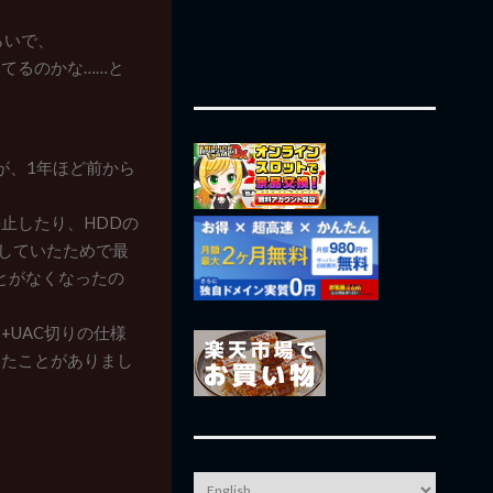
らいで、
てるのかな……と
たが、1年ほど前から
止したり、HDDの
ラしていたためで最
とがなくなったの
UAC切りの仕様
ったことがありまし