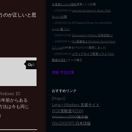
を追加しGame強化
更新 v1.4a公開
・2010/04/19
Internet Explorer 6 Bonus Pack
うのが正しいと思
Build 6公開
・2010/03/16 ATI Radeon Driver for Win2000
Legacy版 10.2
・2009/11/02
Dependency Walker 日本語化v2
・2009/09/14
IE6高速化とWindows Script Host
5.7 / 5.8
の中身をMS09-045適用しました
・2009/09/13
メディアタイプ変更ソフト(EISA
構成を読む)
リンク修正
0
実験/予定記事
おすすめリンク
ndows 10
[Project]
/ 25年前からある
Legacy Windows 支援サイト
方法は今も同じ
W2K実験室(KDW)
日
Windows2000掲示板
Win2000SP5 日本語版