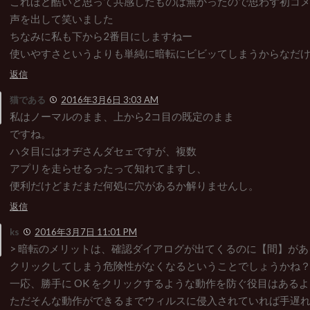
これほど酷いと思って共感したものは無かったので思わず初コ
声を出して笑いました
ちなみに私も下から2番目にしますねー
使いやすさというよりも単純に暗転にビビッてしまうからなだ
返信
猫である
2016年3月6日 3:03 AM
私はノーマルのまま、上から2コ目の既定のまま
ですね。
ハタ目にはオヂさんダセェですが、複数
アプリを走らせるったって知れてますし、
便利だけどまだまだ何処に穴があるか解りませんし。
返信
ks
2016年3月7日 11:01 PM
> 暗転のメリットは、確認ダイアログが出てくるのに【間】が
クリックしてしまう危険性がなくなるということでしょうかね
一応、勝手に OK をクリックするような動作を防ぐ役目はある
ただそんな動作ができるまでウィルスに侵入されていれば手遅