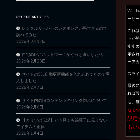
Win
RECENT ARTICLES
ーザー
レンタルサーバーのレスポンスが悪すぎるので
これは
調べてみた
トが勝
2026年3月17日
すすめ
示され
自宅のIPv4ネットワークがやっと復活した話
2026年2月28日
ーアカ
スライ
サイトのSSL自動更新機能を入れ忘れてたので導
入しました
最後に
2026年2月7日
れば設
サイト内の旧コンテンツのリンク切れについて
も、確
2026年2月6日
ない
設定
【カリツの伝説】どう見ても綿菓子に見えない
もい
アイテムの正体
2026年1月4日