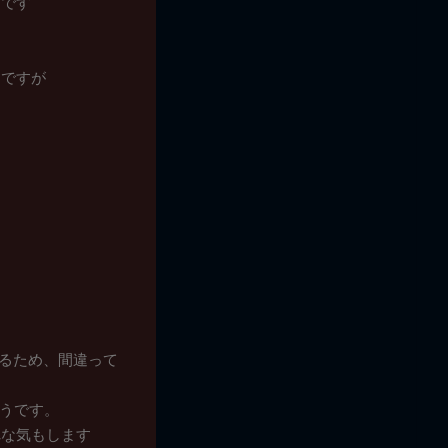
メです
けですが
あるため、間違って
？
ようです。
れな気もします