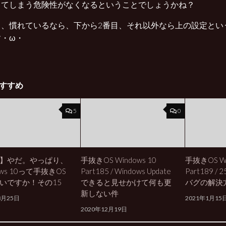
してしまう危険性がなくなるということでしょうかね？
ら、慣れているなら、下から2番目、それ以外なら上の設定とい
す・ω・
すすめ
5
0
】やだ。やっぱり、
手抜きOS Windows 10
手抜きOS Wi
ows 10って手抜きOS
Part185 / Windows Update
Part189 
いですか！その15
できると見せかけて何も更
バグの解決
新しない件
8月25日
2021年1月15
2020年12月19日