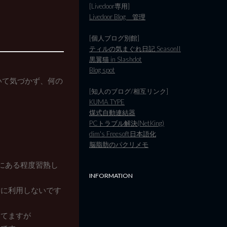
[Livedoor専用]
Livedoor Blog 管理
[個人ブログ別館]
ティルの気まぐれ日記 SeasonII
黒翼猫 in Slashdot
Blog spot
いて気づかず、何の
[知人のブログ/相互リンク]
KUMA TYPE
煤式自動連結器
PCトラブル解決(NetKing)
dim's Freesoft日本語化
脳脂肪のパクリメモ
にある程度習熟し
INFORMATION
対に利用しないです
いてますが