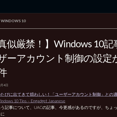
WINDOWS 10
rd Edition
Windows 2000 tunes up blog
真似厳禁！】Windows 10
ザーアカウント制御の設定
件
3月4日
のたびに出てきて煩わしい！「ユーザーアカウント制御」との
dows 10 Tips – Engadget Japanese
いう記事について、UACの記事、今更感があるのですが、ちょ
タに