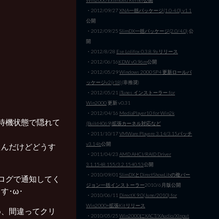
・2012/09/27
XNA一括パッケージ(1.0-4.0) v1.1
公開
・2012/09/25
SlimDX一括パッケージ(2.0/4.0)
公
開
・2012/8/28
Ese Lolifox 0.3.8.9a リリース
・2012/06/16
KDW v0.96m
公開
・2012/05/29
Windows 2000 SP4 更新ロールパ
ッケージv2(r18)
(非推奨)
・2012/05/21
iTunes インストーラー for
Win2000
更新 v0.31
・2012/04/16
MediaPlayer10 for Win2k
待機状態で隠れて
(Build4069)拡張カーネル対応など
。
・2011/10/17
VMWare Playere 3.14/3.15パッチ
v3.14b
公開
たんだけどどうす
・2011/04/23
AMD AHCI/RAID Driver
3.1.1548.155/3.2.1540.53
公開
・2010/09/01
SlimDXとDirectShowLibの複バー
ログで通知してく
ジョン一括インストーラー
2010/6月版公開
す･ω･
・2010/06/11
DirectX 9.0(June/2010) for
Win2000+拡張Kitリリース
め、間違ってクリ
・2010/05/25
Win2000にXACT/XAudio/XInput