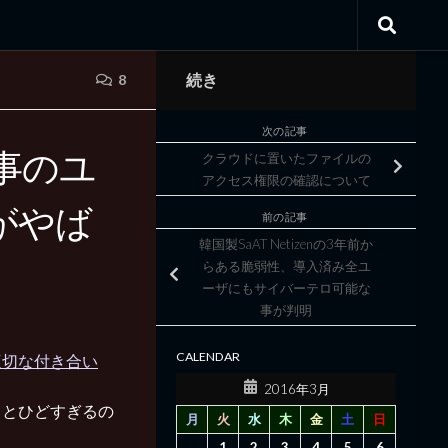
続き
8
次の記事
記事のユ
クラウドに置いたファイルの
アクセス権限の確認について
がやば
前の記事
韓国製SaAT Netizenの3年前か
らある脆弱性、導入済み全ユ
ーザにもサイバーテロ可能な
事が判明
CALENDAR
適切な付き合い
2016年3月
っとひどすぎるの
月
火
水
木
金
土
日
1
2
3
4
5
6