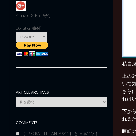
Amazon GIFT
に寄付
Donation(寄付)
私自
上の
いて
さら
ARTICLE ARCHIVES
れば
Article
Archives
下か
れる
COMMENTS
暗転
【EPIC BATTLE FANTASY 1】 と 日本語訳
に