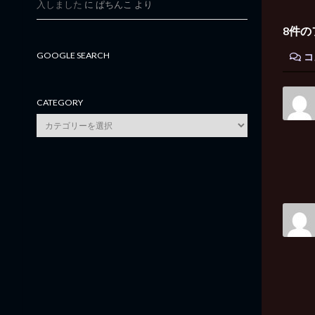
入しました
に
ぱちんこ
より
8件の
GOOGLE SEARCH
コ
CATEGORY
category