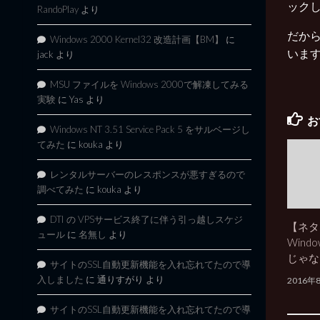
ック
RandoPlay
より
だか
Windows 2000 Kernel32 改造計画【BM】
に
いま
jack
より
MSU ファイルを Windows 2000で解凍してみる
実験
に
Yas
より
お
Windows NT 3.51 Service Pack 5 をサルベージし
てみた
に
kouka
より
レンタルサーバーのレスポンスが悪すぎるので
調べてみた
に
kouka
より
DTI の VPSサービス終了に伴う引っ越しスケジ
【ネタ
ュール
に
名無し
より
Wind
じゃな
サイトのSSL自動更新機能を入れ忘れてたので導
入しました
に
通りすがり
より
2016年
サイトのSSL自動更新機能を入れ忘れてたので導