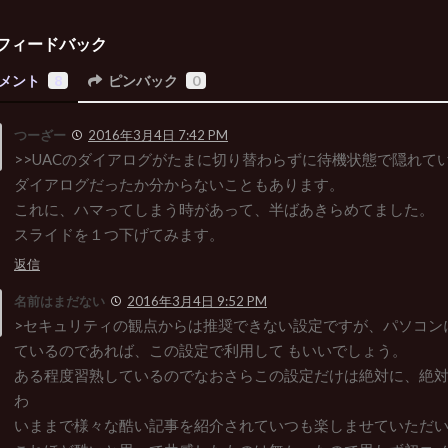
フィードバック
メント
8
ピンバック
0
つーざー
2016年3月4日 7:42 PM
>>UACのダイアログがたまに切り替わらずに待機状態で隠れて
ダイアログだったか分からないこともあります。
これに、ハマってしまう時があって、半ばあきらめてました。
スライドを１つ下げてみます。
返信
名前はまだない
2016年3月4日 9:52 PM
>セキュリティの観点からは推奨できない設定ですが、パソコン
ているのであれば、この設定で利用して もいいでしょう。
ある程度習熟しているのでなおさらこの設定だけは絶対に、絶
わ
いままで様々な酷い記事を紹介されていつも楽しませていただ