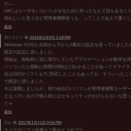
が……
UAC はユーザをいらいらさせるために作ったなんて話もあるく
煩わしいと思うほど管理者権限使うな、ってことであえて重くし
返信
通りすがり
2016年3月9日 5:18 PM
Windows 7が出た当初から下から2番目の設定を使っていまし
既定の設定に戻しました。
理由は、暗転時に別に実行していたアプリケーションが動作を停
パソコンだと暗転に時間(10秒ほど)かかることがあってイライ
近はSSDやソフトも7に対応したこともあってか、そういったこ
で既定に戻しました。
今は退職しましたが、前の会社のパソコンが管理者権限ユーザー+
となっているので個人的にはセキュリティのかけらもないな思
たｗ
返信
死ね
2017年1月11日 9:56 PM
マイクロソフト信者か？死ねよゴキブリ。