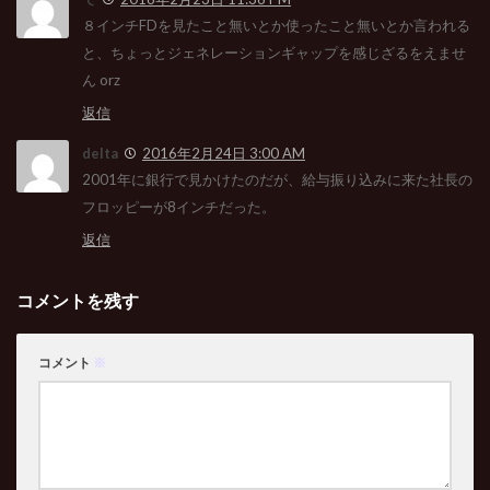
８インチFDを見たこと無いとか使ったこと無いとか言われる
と、ちょっとジェネレーションギャップを感じざるをえませ
ん orz
返信
delta
2016年2月24日 3:00 AM
2001年に銀行で見かけたのだが、給与振り込みに来た社長の
フロッピーが8インチだった。
返信
コメントを残す
コメント
※