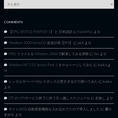
Article
Archives
COMMENTS
【EPIC BATTLE FANTASY 1】 と 日本語訳
に
RandoPlay
より
Windows 2000 Kernel32 改造計画【BM】
に
jack
より
MSU ファイルを Windows 2000で解凍してみる実験
に
Yas
より
Windows NT 3.51 Service Pack 5 をサルベージしてみた
に
kouka
よ
り
レンタルサーバーのレスポンスが悪すぎるので調べてみた
に
kouka
より
DTI の VPSサービス終了に伴う引っ越しスケジュール
に
名無し
より
サイトのSSL自動更新機能を入れ忘れてたので導入しました
に
通り
すがり
より