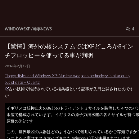
WINDOWSXP
/
時事NEWS
4
【驚愕】海外の核システムではXPどころか8イン
チフロッピーを使ってる事が判明
2016年2月19日
Floppy disks and Windows XP: Nuclear weapons technology is hilariously
out of date – Quartz
古い技術で維持されている核兵器という記事が先日公開されたのです
が
イギリスは核抑止力の為16のトライデントミサイルを装備した４つのバ
水艦で構成されています。イギリスの原子力潜水艦の各ミサイルが持つ
原爆の8倍です
この、世界最凶の兵器はどのようなOSで運用されているかご存知ですか
ンによると実はカスタマイズされた Windows XPが使用されています