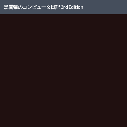
黒翼猫のコンピュータ日記 3rd Edition
コンテンツへスキップ