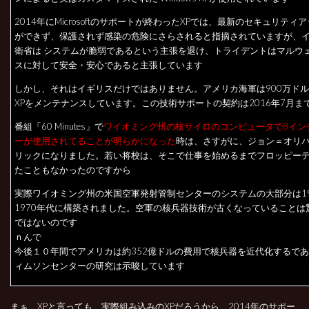
2014年にMicrosoftのサポートが終わったXPでは、最新のセキュリティ
ができず、保護されず感染の危険にさらされると指摘されていますが、
衛省は システムが脆弱であるという主張を退け、トライデントはマルウ
スに対して安全・安心であると主張しています
しかし、それはイギリスだけではありません。アメリカ海軍は900万ド
XPをメンテナンスしています。この技術サポートの契約は2016年7月ま
番組「60 Minutes」で
ワイオミング州の核サイロのコンピュータで8イン
ーが使用されてることが明らかになった
時は、さすがに、ジョン＝オリ
リックになりました。若い将校は、そこで仕事を始めるまでフロッピー
たこともなかったのですから
実際ワイオミング州の米国空軍発射管制センターのシステムの大部分は19
1970年代に構築されました。空軍の核兵器技術が古くなっていることは
ではないのです
ｎんで
今後１０年間でアメリカは約352億ドルの費用で核兵器を近代化するで
ィムソンセンターの研究は示唆しています
まぁ、XPと言っても、実際組み込みのXPだろうから、2014年のサポー