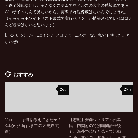
ト終了関係ないし、そんなシステムでウィルスの大半の感染源である
Webサイトなんて見ないから、実際それ程脅威はないんでしょうね。
（そもそもホワイトリスト形式で実行ポリシーが構築されていればほと
んど危険はないと思います）
|｡･ω･)。o (しかし…8インチ フロッピー…スゲーな。私でも使ったこと
ないぜ)
おすすめ
2
0
Microsoftは何を考えてきたか？
【悲報】齋藤ウィリアム浩幸
BobからClippyまでの大失敗(前
氏、内閣府の特別顧問辞任後
篇）
も、海外で現役と偽って活動し
た為、サイバーセキュリティ サ