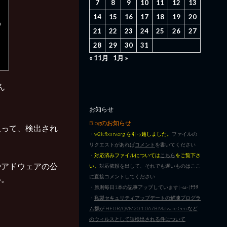
7
8
9
10
11
12
13
14
15
16
17
18
19
20
っ
21
22
23
24
25
26
27
28
29
30
31
« 11月
1月 »
ん
お知らせ
Blogのお知らせ
狙って、検出され
・
w2k.flxsrv.org を引っ越しました。
ファイルの
リクエストがあれば
コメント
を書いてください
・
対応済みファイルについては
こちら
をご覧下さ
やアドウェアの公
い。
対応依頼を出して、それでも遅いものはここ
に直接コメントしてください
い。
・原則毎日1本の記事アップしています|･ω･)ﾁﾗﾘ
・
私製セキュリティアップデートの解凍プログラ
ム群が HEUR/QVM20.1.0A7B.Malware.Gen など
のウィルスとして誤検出される件について