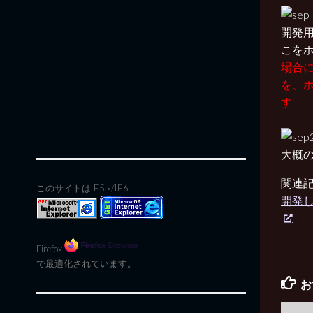
開発
こを
場合
を、
す
大概
関連
このサイトはIE5.x/IE6
開発
Firefox
で最適化されています。
お