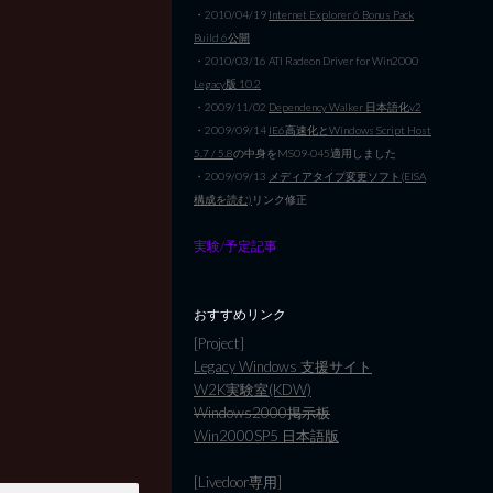
・2010/04/19
Internet Explorer 6 Bonus Pack
Build 6公開
・2010/03/16 ATI Radeon Driver for Win2000
Legacy版 10.2
・2009/11/02
Dependency Walker 日本語化v2
・2009/09/14
IE6高速化とWindows Script Host
5.7 / 5.8
の中身をMS09-045適用しました
・2009/09/13
メディアタイプ変更ソフト(EISA
構成を読む)
リンク修正
実験/予定記事
おすすめリンク
[Project]
Legacy Windows 支援サイト
W2K実験室(KDW)
Windows2000掲示板
Win2000SP5 日本語版
[Livedoor専用]