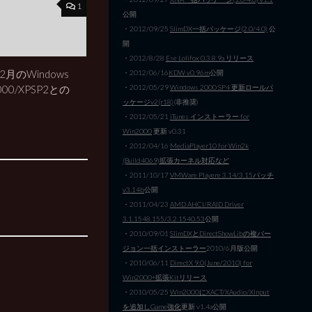
1
公開
・2012/09/25
SlimDX一括パッケージ(2.0/4.0)
公
開
・2012/8/28
Ese Lolifox 0.3.8.9a リリース
2月のWindows
・2012/06/16
KDW v0.96m
公開
・2012/05/29
Windows 2000 SP4 更新ロールパ
2000/XPSP2との
ッケージv2(r18)
(非推奨)
・2012/05/21
iTunes インストーラー for
Win2000
更新 v0.31
・2012/04/16
MediaPlayer10 for Win2k
(Build4069)拡張カーネル対応など
・2011/10/17
VMWare Playere 3.14/3.15パッチ
v3.14b
公開
・2011/04/23
AMD AHCI/RAID Driver
3.1.1548.155/3.2.1540.53
公開
・2010/09/01
SlimDXとDirectShowLibの複バー
ジョン一括インストーラー
2010/6月版公開
・2010/06/11
DirectX 9.0(June/2010) for
Win2000+拡張Kitリリース
・2010/05/25
Win2000にXACT/XAudio/XInput
を追加しGame強化
更新 v1.4a公開