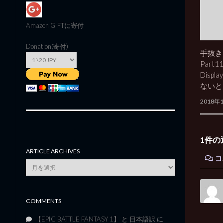
Amazon GIFT
に寄付
Donation(寄付)
手抜きO
Part1
Displa
ないと
2018年
1件の
ARTICLE ARCHIVES
コ
Article
Archives
COMMENTS
【EPIC BATTLE FANTASY 1】 と 日本語訳
に