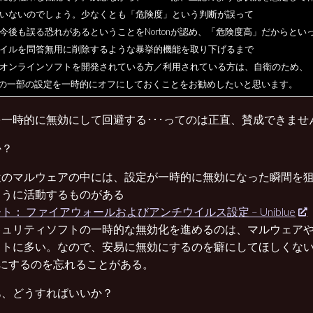
いないのでしょう。少なくとも「危険度」という判断が誤って
今後も誤る恐れがあるということをNortonが認め、「危険度高」だからとい
イルを問答無用に削除するような暴挙的機能を取り下げるまで
オンラインソフトを開発されている方／利用されている方は、自衛のため、
tonの一部の設定を一時的にオフにしておく
ことをお勧めしたいと思います。
一時的に無効にして回避する･･･ってのは正直、賛成できませ
か？
近のマルウェアの中には、設定が一時的に無効になった瞬間を
ように活動するものがある
ト： ファイアウォールおよびアンチウイルス設定 – Uniblue
キュリティソフトの一時的な無効化を進めるのは、マルウェア
イトに多い。なので、安易に無効にするのを癖にしてほしくな
Nにするのを忘れることがある。
あ、どうすればいいか？