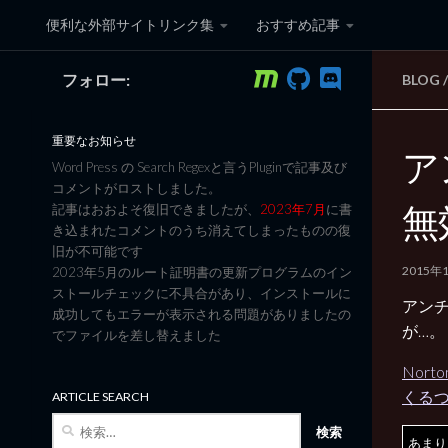
便利な外部サイトリンク集
おすすめ記事
コンテンツへスキップ
フォロー:
BLOG
/
黒翼猫のコンピュータ日記 3
重要なお知らせ
ア
Word Press の Search Regexと言うPluginで記事及び
コメントがロストしました。
無
記事はおおよそ復旧できましたが、
2023年7月
に書
き込まれたコメントのうち消えてしまったものの復
旧が不可能です
2015年
2023年5月のルート証明書の更新プログラムのイン
ストールチェックに不具合があり、インストールに
アン
成功してもエラーが表示される問題がありましたの
が…。
でファイルを差し替えました
Nor
くる
ARTICLE SEARCH
検
あまり
索: