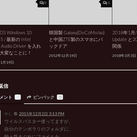
0
1
S Windows 10
韓国製 Galaxy(DoCoMo/au)
2018年1月/
15 / 最新の Intel
と中国ZTE製のスマホにバ
Update と
y Audio Driver を入れ
ックドア
関係
大変なことに！
2012年12月19日
2018年3月3日
11月19日
返信
メント
1
ピンバック
0
やし
2015年12月2日 3:13 PM
ウイルスバスター使ってますが、
自分のテンポラリのフォルダに、
時々気まぐれにファイルを