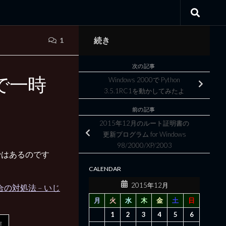
続き
1
次の記事
で一時
Windows 2000で Python
3.5.1RC1を動かしてみたよ
前の記事
2015年12月のルート証明書の
更新プログラム for Windows
98/2000/XP/2003
ではあるのです
CALENDAR
2015年12月
合の対処法 – いじ
月
火
水
木
金
土
日
1
2
3
4
5
6
作