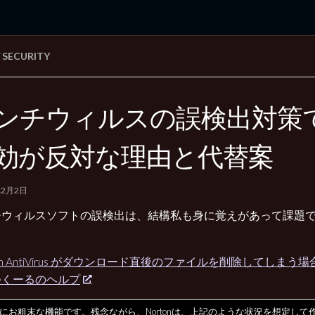
SECURITY
rd Edition
Windows 2000 tunes up blog
ンチウィルスの誤検出対策
効が反対な理由と代替案
12月2日
チウィルスソフトの誤検出は、結構私も身に覚えがあって課題
ton AntiVirus がダウンロード直後のファイルを削除してしまう場
つくーるのヘルプ
にお粗末な機能です。残念ながら、Nortonは、上記のような状況を想定して