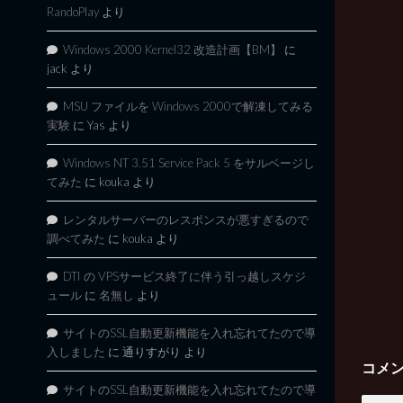
RandoPlay
より
Windows 2000 Kernel32 改造計画【BM】
に
jack
より
MSU ファイルを Windows 2000で解凍してみる
実験
に
Yas
より
Windows NT 3.51 Service Pack 5 をサルベージし
てみた
に
kouka
より
レンタルサーバーのレスポンスが悪すぎるので
調べてみた
に
kouka
より
DTI の VPSサービス終了に伴う引っ越しスケジ
ュール
に
名無し
より
サイトのSSL自動更新機能を入れ忘れてたので導
入しました
に
通りすがり
より
コメ
サイトのSSL自動更新機能を入れ忘れてたので導