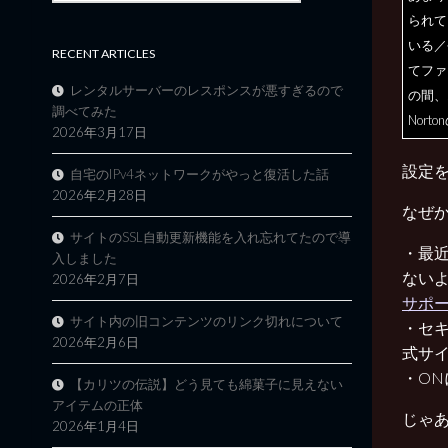
られて
いる／
RECENT ARTICLES
てファ
レンタルサーバーのレスポンスが悪すぎるので
の間、
調べてみた
Nor
2026年3月17日
設定を
自宅のIPv4ネットワークがやっと復活した話
2026年2月28日
なぜ
サイトのSSL自動更新機能を入れ忘れてたので導
・最
入しました
ない
2026年2月7日
サポー
サイト内の旧コンテンツのリンク切れについて
・セ
2026年2月6日
式サ
・O
【カリツの伝説】どう見ても綿菓子に見えない
アイテムの正体
じゃ
2026年1月4日