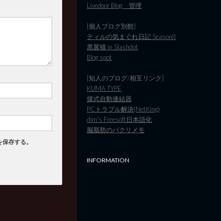
Livedoor Blog 管理
[個人ブログ別館]
ティルの気まぐれ日記 SeasonII
黒翼猫 in Slashdot
Blog spot
[知人のブログ/相互リンク]
KUMA TYPE
煤式自動連結器
PCトラブル解決(NetKing)
dim's Freesoft日本語化
脳脂肪のパクリメモ
を保存する。
INFORMATION