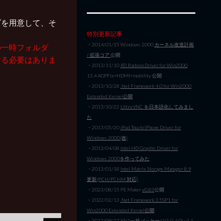
ダを用意して、そ
特別更新記事
・2014/01/15 Windows 2000
カーネル改造計画
の一時フォルダ
/ 拡張コア
公開
する必要はありま
・2013/11/10
ATI Radeon Driver for Win2000
13.4 AGPFix+HDMI+mobility 公開
・2013/10/28
.Net Framework 4.0 for Win2000
Extended Kernel公開
・2013/10/22
Ultra VNC を日本語化してみまし
た
・2013/05/20
iPod Touch/iPhone Driver for
Windows 2000(改)
・2013/04/08
Intel HD Graphic Driver for
Windows 2000を作ってみた
・2013/01/18
Intel Matrix Storage Manager 8.9
更新(PCH/PCHM 対応)
・2023/08/15 PE Maker
v0.83
公開
・2022/02/13
.Net Framework 3.5SP1 for
Win2000 Extended Kernel公開
・2012/09/27
XNA一括パッケージ(1.0-4.0) v1.1