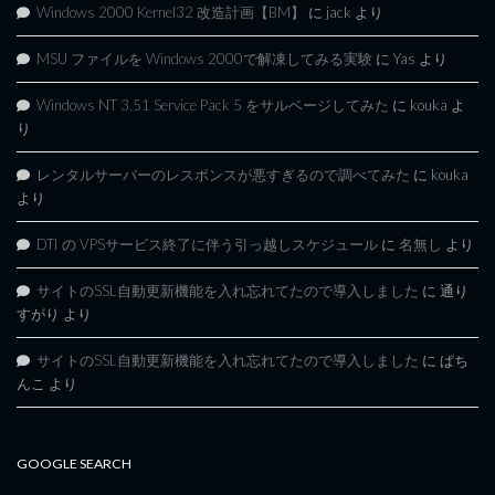
Windows 2000 Kernel32 改造計画【BM】
に
jack
より
MSU ファイルを Windows 2000で解凍してみる実験
に
Yas
より
Windows NT 3.51 Service Pack 5 をサルベージしてみた
に
kouka
よ
り
レンタルサーバーのレスポンスが悪すぎるので調べてみた
に
kouka
より
DTI の VPSサービス終了に伴う引っ越しスケジュール
に
名無し
より
サイトのSSL自動更新機能を入れ忘れてたので導入しました
に
通り
すがり
より
サイトのSSL自動更新機能を入れ忘れてたので導入しました
に
ぱち
んこ
より
GOOGLE SEARCH