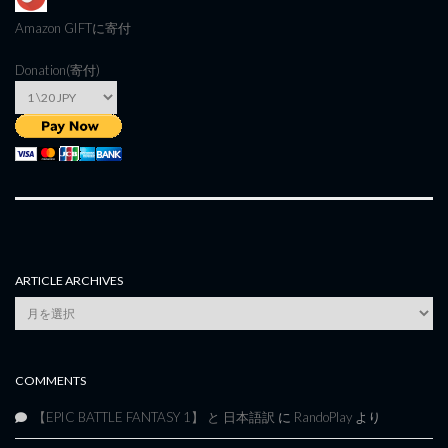
Amazon GIFT
に寄付
Donation(寄付)
ARTICLE ARCHIVES
Article
Archives
COMMENTS
【EPIC BATTLE FANTASY 1】 と 日本語訳
に
RandoPlay
より