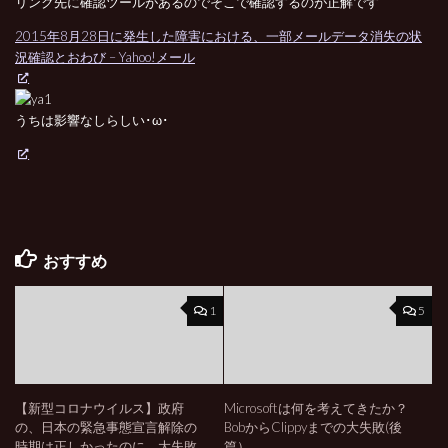
リンク先に確認ツールがあるのでそこで確認するのが正解です
2015年8月28日に発生した障害における、一部メールデータ消失の状
況確認とおわび – Yahoo!メール
うちは影響なしらしい･ω･
おすすめ
1
5
【新型コロナウイルス】政府
Microsoftは何を考えてきたか？
の、日本の緊急事態宣言解除の
BobからClippyまでの大失敗(後
時期は正しかったのに、大失敗
篇）