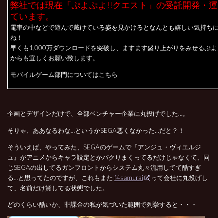
弊社では現在「ぷよぷよ!!クエスト」の受託開発・
ています。
電車の中などで遊んで戴けている姿を見かけるとなんとも嬉しい気持ち
ね！
早くも1,000万ダウンロードを突破し、ますます盛り上がりをみせるぷ
からも宜しくお願い致します。
モバイルゲーム部門についてはこちら
企画とデザインだけで、全部ベンチャー企業に丸投げでした…。
そりゃ、ああなるわな…というかSEGA悪くなかった…だと？！
そういえば、やってみた、SEGAのゲームで『アンジュ・ヴィエルジ
ュ』がアニメからキャラ設定とかパクりまくってるだけじゃなくて、同
じSEGAの出してるガンフロントからシステム丸々流用してて酷すぎ
る…と思ってたのですが、これもまた
f4samurai
って会社に丸投げし
て、名前だけ貸してる状態でした。
どのくらい酷いか、非課金の私が気づいた範囲で列挙すると・・・