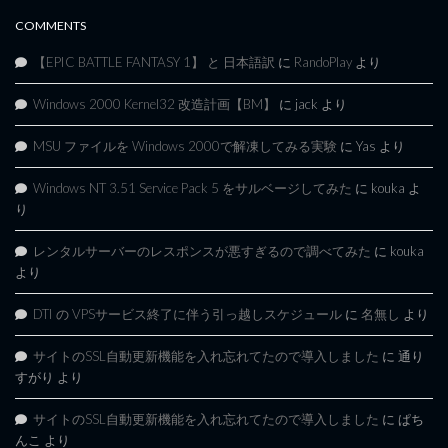
COMMENTS
【EPIC BATTLE FANTASY 1】 と 日本語訳
に
RandoPlay
より
Windows 2000 Kernel32 改造計画【BM】
に
jack
より
MSU ファイルを Windows 2000で解凍してみる実験
に
Yas
より
Windows NT 3.51 Service Pack 5 をサルベージしてみた
に
kouka
よ
り
レンタルサーバーのレスポンスが悪すぎるので調べてみた
に
kouka
より
DTI の VPSサービス終了に伴う引っ越しスケジュール
に
名無し
より
サイトのSSL自動更新機能を入れ忘れてたので導入しました
に
通り
すがり
より
サイトのSSL自動更新機能を入れ忘れてたので導入しました
に
ぱち
んこ
より