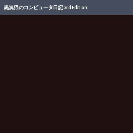
黒翼猫のコンピュータ日記 3rd Edition
コンテンツへスキップ