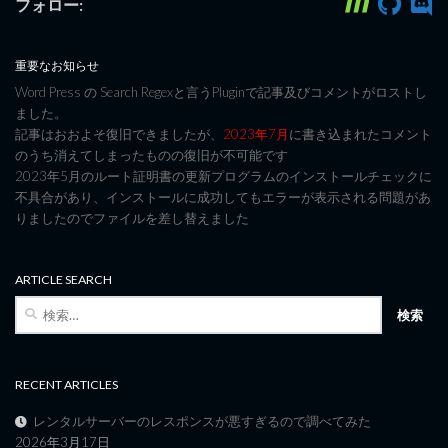
フォロー:
重要なお知らせ
Word Press の Search Regexと言うPluginで記事及びコメントがロストし
ました。
記事はおおよそ復旧できましたが、
2023年7月
に書き込まれたコメント
のうち消えてしまったものの復旧が不可能です
2023年5月のルート証明書の更新プログラムのインストールチェックに
不具合があり、インストールに成功してもエラーが表示される問題があ
りましたのでファイルを差し替えました
ARTICLE SEARCH
検
索:
RECENT ARTICLES
レンタルサーバーのレスポンスが悪すぎるので調べてみた
2026年3月17日