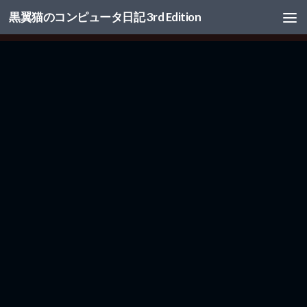
黒翼猫のコンピュータ日記 3rd Edition
コンテンツへスキップ