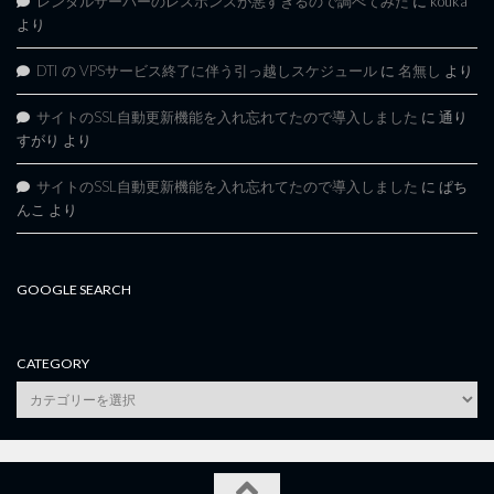
レンタルサーバーのレスポンスが悪すぎるので調べてみた
に
kouka
より
DTI の VPSサービス終了に伴う引っ越しスケジュール
に
名無し
より
サイトのSSL自動更新機能を入れ忘れてたので導入しました
に
通り
すがり
より
サイトのSSL自動更新機能を入れ忘れてたので導入しました
に
ぱち
んこ
より
GOOGLE SEARCH
CATEGORY
category