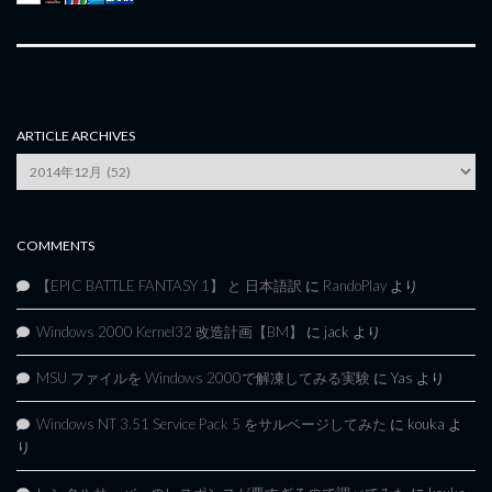
ARTICLE ARCHIVES
Article
Archives
COMMENTS
【EPIC BATTLE FANTASY 1】 と 日本語訳
に
RandoPlay
より
Windows 2000 Kernel32 改造計画【BM】
に
jack
より
MSU ファイルを Windows 2000で解凍してみる実験
に
Yas
より
Windows NT 3.51 Service Pack 5 をサルベージしてみた
に
kouka
よ
り