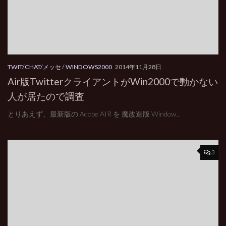
TWIT/CHAT/メッセ
/
WINDOWS2000
2014年11月28日
Air版TwitterクライアントがWin2000で動かない
人が居たので調査
とりあえず、最新版の Adobe AIR を 魔改造版 Window...
3