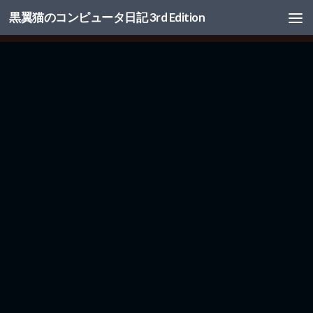
黒翼猫のコンピュータ日記 3rd Edition
コンテンツへスキップ