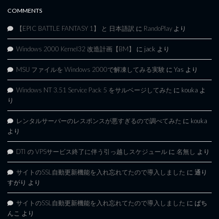
COMMENTS
【EPIC BATTLE FANTASY 1】 と 日本語訳
に
RandoPlay
より
Windows 2000 Kernel32 改造計画【BM】
に
jack
より
MSU ファイルを Windows 2000で解凍してみる実験
に
Yas
より
Windows NT 3.51 Service Pack 5 をサルベージしてみた
に
kouka
よ
り
レンタルサーバーのレスポンスが悪すぎるので調べてみた
に
kouka
より
DTI の VPSサービス終了に伴う引っ越しスケジュール
に
名無し
より
サイトのSSL自動更新機能を入れ忘れてたので導入しました
に
通り
すがり
より
サイトのSSL自動更新機能を入れ忘れてたので導入しました
に
ぱち
んこ
より