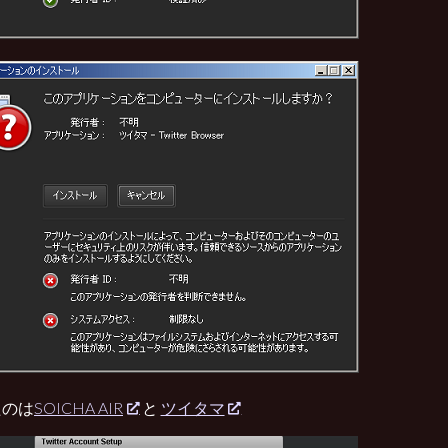
たのは
SOICHA AIR
と
ツイタマ