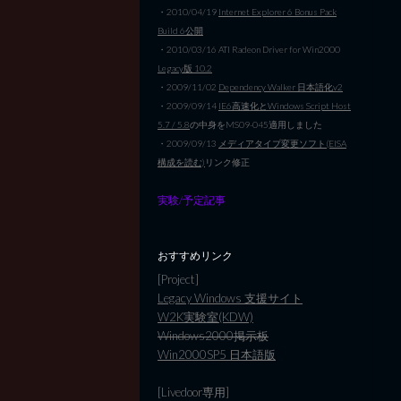
・2010/04/19
Internet Explorer 6 Bonus Pack
Build 6公開
・2010/03/16 ATI Radeon Driver for Win2000
Legacy版 10.2
・2009/11/02
Dependency Walker 日本語化v2
・2009/09/14
IE6高速化とWindows Script Host
5.7 / 5.8
の中身をMS09-045適用しました
・2009/09/13
メディアタイプ変更ソフト(EISA
構成を読む)
リンク修正
実験/予定記事
おすすめリンク
[Project]
Legacy Windows 支援サイト
W2K実験室(KDW)
Windows2000掲示板
Win2000SP5 日本語版
[Livedoor専用]