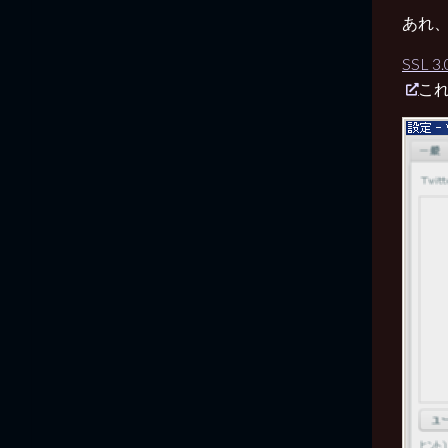
あれ
SSL
こ