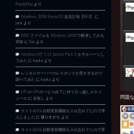
RandoPlay
より
Windows 2000 Kernel32 改造計画【BM】
に
jack
より
MSU ファイルを Windows 2000で解凍してみる
実験
に
Yas
より
Windows NT 3.51 Service Pack 5 をサルベージし
てみた
に
kouka
より
レンタルサーバーのレスポンスが悪すぎるので
調べてみた
に
kouka
より
DTI の VPSサービス終了に伴う引っ越しスケジ
問題
ュール
に
名無し
より
サイトのSSL自動更新機能を入れ忘れてたので導
入しました
に
通りすがり
より
サイトのSSL自動更新機能を入れ忘れてたので導