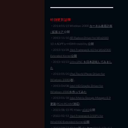
特別更新記事
・2014/01/15 Windows 2000
カーネル改造計画
/ 拡張コア
公開
・2013/11/10
ATI Radeon Driver for Win2000
13.4 AGPFix+HDMI+mobility 公開
・2013/10/28
.Net Framework 4.0 for Win2000
Extended Kernel公開
・2013/10/22
Ultra VNC を日本語化してみまし
た
・2013/05/20
iPod Touch/iPhone Driver for
Windows 2000(改)
・2013/04/08
Intel HD Graphic Driver for
Windows 2000を作ってみた
・2013/01/18
Intel Matrix Storage Manager 8.9
更新(PCH/PCHM 対応)
・2023/08/15 PE Maker
v0.83
公開
・2022/02/13
.Net Framework 3.5SP1 for
Win2000 Extended Kernel公開
・2012/09/27
XNA一括パッケージ(1.0-4.0) v1.1