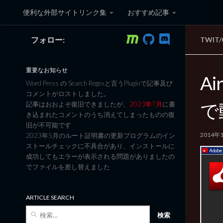
便利な外部サイトリンク集
おすすめ記事
コンテンツへスキップ
フォロー:
TWIT
黒翼猫のコンピュータ日記 3
重要なお知らせ
A
Word Press の Search Regexと言うPluginで記事及び
コメントがロストしました。
で
記事はおおよそ復旧できましたが、
2023年7月
に書
き込まれたコメントのうち消えてしまったものの復
旧が不可能です
2014年
2023年5月のルート証明書の更新プログラムのイン
ストールチェックに不具合があり、インストールに
成功してもエラーが表示される問題がありましたの
でファイルを差し替えました
ARTICLE SEARCH
検
索: