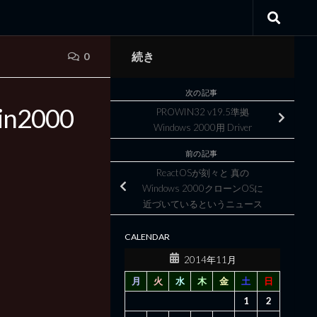
続き
0
次の記事
n2000
PROWIN32 v19.5準拠
Windows 2000用 Driver
前の記事
ReactOSが刻々と 真の
Windows 2000クローンOSに
近づいているというニュース
CALENDAR
2014年11月
月
火
水
木
金
土
日
1
2