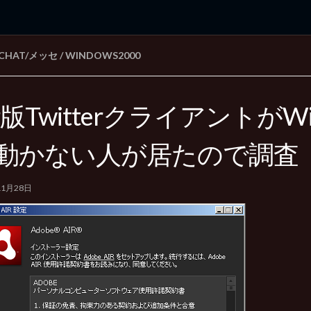
/CHAT/メッセ
/
WINDOWS2000
rd Edition
Windows 2000 tunes up blog
ir版TwitterクライアントがWi
動かない人が居たので調査
11月28日