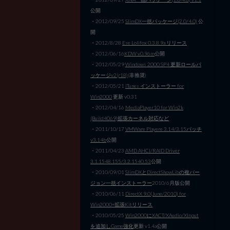
公開
・2012/09/25
SlimDX一括パッケージ(2.0/4.0)
公
開
・2012/8/28
Ese Lolifox 0.3.8.9a リリース
・2012/06/16
KDW v0.96m
公開
・2012/05/29
Windows 2000 SP4 更新ロールパ
ッケージv2(r18)
(非推奨)
・2012/05/21
iTunes インストーラー for
Win2000
更新 v0.31
・2012/04/16
MediaPlayer10 for Win2k
(Build4069)拡張カーネル対応など
・2011/10/17
VMWare Playere 3.14/3.15パッチ
v3.14b
公開
・2011/04/23
AMD AHCI/RAID Driver
3.1.1548.155/3.2.1540.53
公開
・2010/09/01
SlimDXとDirectShowLibの複バー
ジョン一括インストーラー
2010/6月版公開
・2010/06/11
DirectX 9.0(June/2010) for
Win2000+拡張Kitリリース
・2010/05/25
Win2000にXACT/XAudio/XInput
を追加しGame強化
更新 v1.4a公開