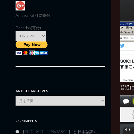
Amazon GIFT
に寄付
Donation(寄付)
普通
ARTICLE ARCHIVES
Article
Archives
COMMENTS
【EPIC BATTLE FANTASY 1】 と 日本語訳
に