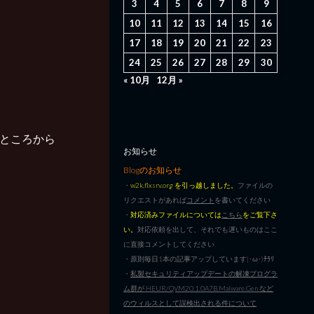
3
4
5
6
7
8
9
10
11
12
13
14
15
16
17
18
19
20
21
22
23
24
25
26
27
28
29
30
« 10月
12月 »
れるところから
お知らせ
Blogのお知らせ
・
w2k.flxsrv.org を引っ越しました。
ファイルの
リクエストがあれば
コメント
を書いてください
・
対応済みファイルについては
こちら
をご覧下さ
い。
対応依頼を出して、それでも遅いものはここ
に直接コメントしてください
・原則毎日1本の記事アップしています|･ω･)ﾁﾗﾘ
・
私製セキュリティアップデートの解凍プログラ
ム群が HEUR/QVM20.1.0A7B.Malware.Gen など
のウィルスとして誤検出される件について