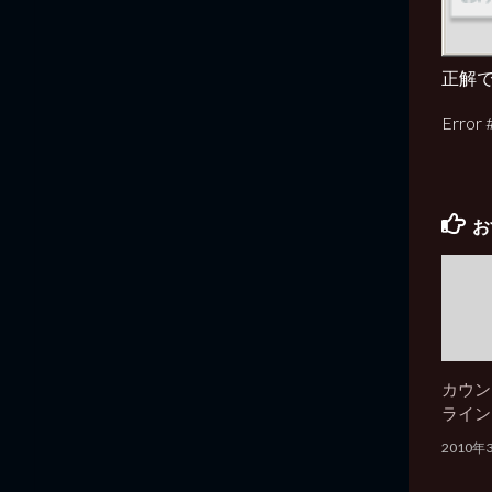
正解
Error
お
カウン
ラインを
2010年