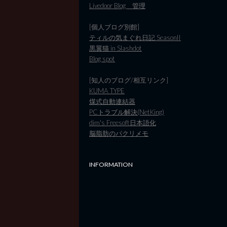
Livedoor Blog 管理
[個人ブログ別館]
ティルの気まぐれ日記 SeasonII
黒翼猫 in Slashdot
Blog spot
[知人のブログ/相互リンク]
KUMA TYPE
煤式自動連結器
PCトラブル解決(NetKing)
dim's Freesoft日本語化
脳脂肪のパクリメモ
INFORMATION