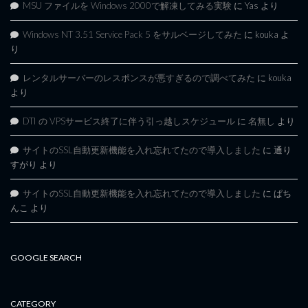
MSU ファイルを Windows 2000で解凍してみる実験
に
Yas
より
Windows NT 3.51 Service Pack 5 をサルベージしてみた
に
kouka
よ
り
レンタルサーバーのレスポンスが悪すぎるので調べてみた
に
kouka
より
DTI の VPSサービス終了に伴う引っ越しスケジュール
に
名無し
より
サイトのSSL自動更新機能を入れ忘れてたので導入しました
に
通り
すがり
より
サイトのSSL自動更新機能を入れ忘れてたので導入しました
に
ぱち
んこ
より
GOOGLE SEARCH
CATEGORY