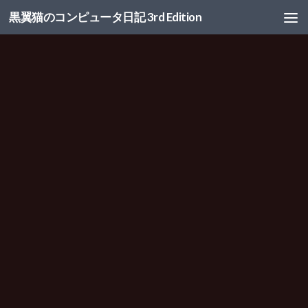
黒翼猫のコンピュータ日記 3rd Edition
コンテンツへスキップ