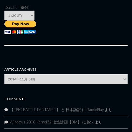
Donation(寄付)
ARTICLE ARCHIVES
Article
Archives
COMMENTS
【EPIC BATTLE FANTASY 1】 と 日本語訳
に
RandoPlay
より
Windows 2000 Kernel32 改造計画【BM】
に
jack
より