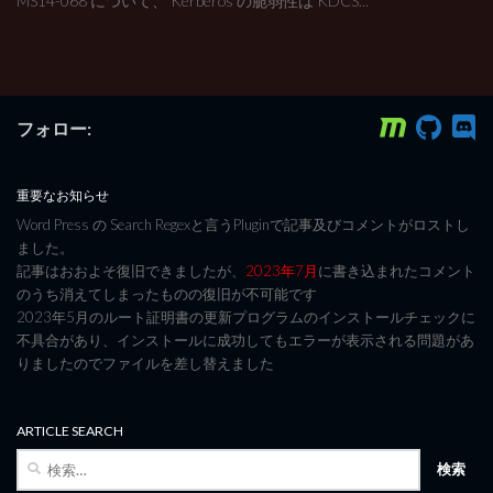
MS14-068 について、 Kerberos の脆弱性は KDCS...
フォロー:
重要なお知らせ
Word Press の Search Regexと言うPluginで記事及びコメントがロストし
ました。
記事はおおよそ復旧できましたが、
2023年7月
に書き込まれたコメント
のうち消えてしまったものの復旧が不可能です
2023年5月のルート証明書の更新プログラムのインストールチェックに
不具合があり、インストールに成功してもエラーが表示される問題があ
りましたのでファイルを差し替えました
ARTICLE SEARCH
検
索: