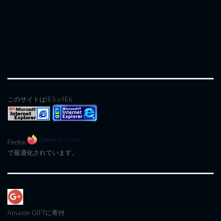
このサイトはIE5.x/IE6
Firefox
で最適化されています。
Amazon GIFT
に寄付