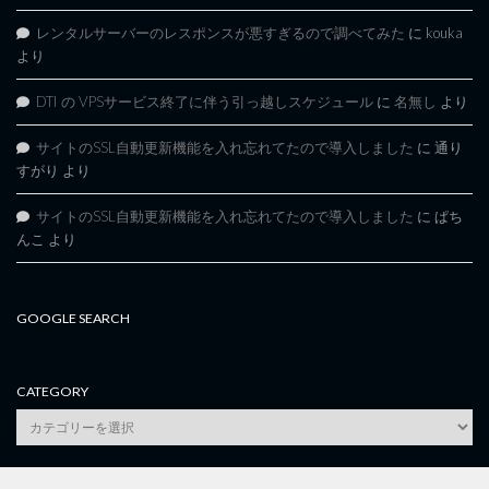
レンタルサーバーのレスポンスが悪すぎるので調べてみた
に
kouka
より
DTI の VPSサービス終了に伴う引っ越しスケジュール
に
名無し
より
サイトのSSL自動更新機能を入れ忘れてたので導入しました
に
通り
すがり
より
サイトのSSL自動更新機能を入れ忘れてたので導入しました
に
ぱち
んこ
より
GOOGLE SEARCH
CATEGORY
category