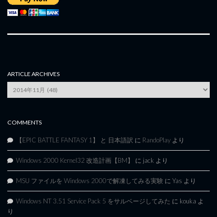
ARTICLE ARCHIVES
Article
Archives
COMMENTS
【EPIC BATTLE FANTASY 1】 と 日本語訳
に
RandoPlay
より
Windows 2000 Kernel32 改造計画【BM】
に
jack
より
MSU ファイルを Windows 2000で解凍してみる実験
に
Yas
より
Windows NT 3.51 Service Pack 5 をサルベージしてみた
に
kouka
よ
り