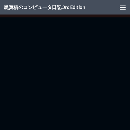
黒翼猫のコンピュータ日記 3rd Edition
コンテンツへスキップ