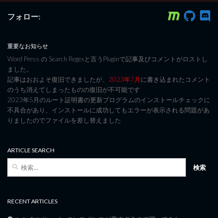
フォロー:
重要なお知らせ
Word Press の Search Regexと言うPluginで記事及びコメントがロストし
ました。
記事はおおよそ復旧できましたが、
2023年7月
に書き込まれたコメント
のうち消えてしまったものの復旧が不可能です
2023年5月のルート証明書の更新プログラムのインストールチェックに
不具合があり、インストールに成功してもエラーが表示される問題があ
りましたのでファイルを差し替えました
ARTICLE SEARCH
検
索:
RECENT ARTICLES