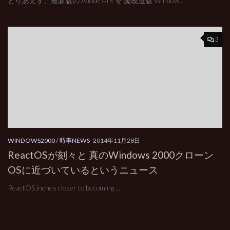
とりあえず、最新版の Adobe AIR を 魔改造版 Window...
3
WINDOWS2000
/
時事NEWS
2014年11月28日
ReactOSが刻々と 真のWindows 2000クローン
OSに近づいているというニュース
ReactOS inches closer to becoming ...