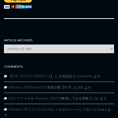
ARTICLE ARCHIVES
Article
Archives
COMMENTS
【EPIC BATTLE FANTASY 1】 と 日本語訳
に
RandoPlay
より
Windows 2000 Kernel32 改造計画【BM】
に
jack
より
MSU ファイルを Windows 2000で解凍してみる実験
に
Yas
より
Windows NT 3.51 Service Pack 5 をサルベージしてみた
に
kouka
よ
り