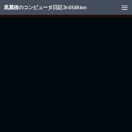
黒翼猫のコンピュータ日記 3rd Edition
コンテンツへスキップ