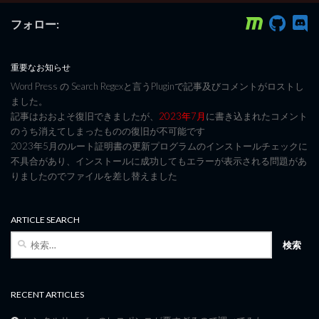
フォロー:
重要なお知らせ
Word Press の Search Regexと言うPluginで記事及びコメントがロストし
ました。
記事はおおよそ復旧できましたが、
2023年7月
に書き込まれたコメント
のうち消えてしまったものの復旧が不可能です
2023年5月のルート証明書の更新プログラムのインストールチェックに
不具合があり、インストールに成功してもエラーが表示される問題があ
りましたのでファイルを差し替えました
ARTICLE SEARCH
検
索:
RECENT ARTICLES