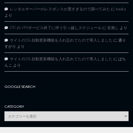
レンタルサーバーのレスポンスが悪すぎるので調べてみた
に
kouka
より
DTI の VPSサービス終了に伴う引っ越しスケジュール
に
名無し
より
サイトのSSL自動更新機能を入れ忘れてたので導入しました
に
通り
すがり
より
サイトのSSL自動更新機能を入れ忘れてたので導入しました
に
ぱち
んこ
より
GOOGLE SEARCH
CATEGORY
category