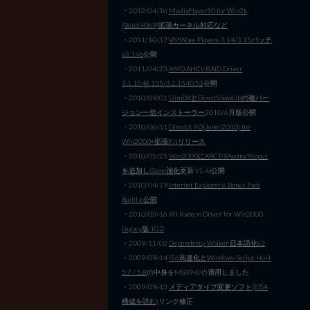
・2012/04/16
MediaPlayer10 for Win2k
(Build4069)拡張カーネル対応など
・2011/10/17
VMWare Playere 3.14/3.15パッチ
v3.14b
公開
・2011/04/23
AMD AHCI/RAID Driver
3.1.1548.155/3.2.1540.53
公開
・2010/09/01
SlimDXとDirectShowLibの複バー
ジョン一括インストーラー
2010/6月版公開
・2010/06/11
DirectX 9.0(June/2010) for
Win2000+拡張Kitリリース
・2010/05/25
Win2000にXACT/XAudio/XInput
を追加しGame強化
更新 v1.4a公開
・2010/04/19
Internet Explorer 6 Bonus Pack
Build 6公開
・2010/03/16 ATI Radeon Driver for Win2000
Legacy版 10.2
・2009/11/02
Dependency Walker 日本語化v2
・2009/09/14
IE6高速化とWindows Script Host
5.7 / 5.8
の中身をMS09-045適用しました
・2009/09/13
メディアタイプ変更ソフト(EISA
構成を読む)
リンク修正