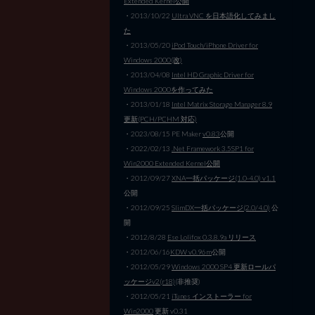
Extended Kernel公開
・2013/10/22
Ultra VNC を日本語化してみまし
た
・2013/05/20
iPod Touch/iPhone Driver for
Windows 2000(改)
・2013/04/08
Intel HD Graphic Driver for
Windows 2000を作ってみた
・2013/01/18
Intel Matrix Storage Manager 8.9
更新(PCH/PCHM 対応)
・2023/08/15 PE Maker
v0.83
公開
・2022/02/13
.Net Framework 3.5SP1 for
Win2000 Extended Kernel公開
・2012/09/27
XNA一括パッケージ(1.0-4.0) v1.1
公開
・2012/09/25
SlimDX一括パッケージ(2.0/4.0)
公
開
・2012/8/28
Ese Lolifox 0.3.8.9a リリース
・2012/06/16
KDW v0.96m
公開
・2012/05/29
Windows 2000 SP4 更新ロールパ
ッケージv2(r18)
(非推奨)
・2012/05/21
iTunes インストーラー for
Win2000
更新 v0.31