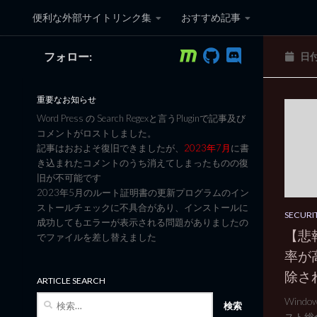
便利な外部サイトリンク集
おすすめ記事
コンテンツへスキップ
フォロー:
日
黒翼猫のコンピュータ日記 3
重要なお知らせ
Word Press の Search Regexと言うPluginで記事及び
コメントがロストしました。
記事はおおよそ復旧できましたが、
2023年7月
に書
き込まれたコメントのうち消えてしまったものの復
旧が不可能です
2023年5月のルート証明書の更新プログラムのイン
ストールチェックに不具合があり、インストールに
SECURI
成功してもエラーが表示される問題がありましたの
【悲
でファイルを差し替えました
率が
除さ
ARTICLE SEARCH
検
Wind
索:
スト総合