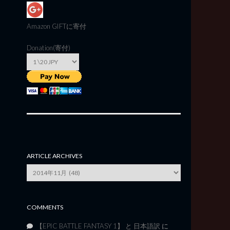
Amazon GIFT
に寄付
Donation(寄付)
ARTICLE ARCHIVES
Article
Archives
COMMENTS
【EPIC BATTLE FANTASY 1】 と 日本語訳
に