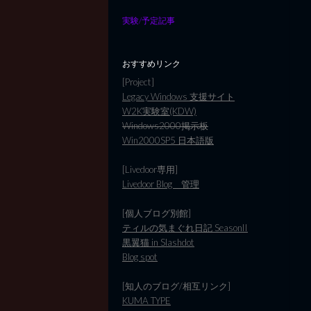
実験/予定記事
おすすめリンク
[Project]
Legacy Windows 支援サイト
W2K実験室(KDW)
Windows2000掲示板
Win2000SP5 日本語版
[Livedoor専用]
Livedoor Blog 管理
[個人ブログ別館]
ティルの気まぐれ日記 SeasonII
黒翼猫 in Slashdot
Blog spot
[知人のブログ/相互リンク]
KUMA TYPE