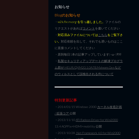
お知らせ
Blogのお知らせ
・
w2k.flxsrv.org を引っ越しました。
ファイルの
リクエストがあれば
コメント
を書いてください
・
対応済みファイルについては
こちら
をご覧下さ
い。
対応依頼を出して、それでも遅いものはここ
に直接コメントしてください
・原則毎日1本の記事アップしています|･ω･)ﾁﾗﾘ
・
私製セキュリティアップデートの解凍プログラ
ム群が HEUR/QVM20.1.0A7B.Malware.Gen など
のウィルスとして誤検出される件について
特別更新記事
・2014/01/15 Windows 2000
カーネル改造計画
/ 拡張コア
公開
・2013/11/10
ATI Radeon Driver for Win2000
13.4 AGPFix+HDMI+mobility 公開
・2013/10/28
.Net Framework 4.0 for Win2000