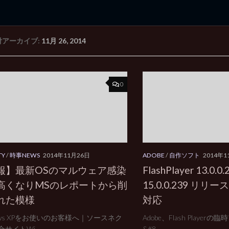
付アーカイブ:
11月 26, 2014
rd Edition
Windows 2000 tunes up blog
0
TY
/
時事NEWS
2014年11月26日
ADOBE
/
自作ソフト
2014年1
報】最新OSのマルウェア感染
FlashPlayer 13.0.0.
高くなりMSのレポートから削
15.0.0.239 リリース
れた模様
対応
ows XPをお使いのお客様へ｜ソースネク
Adobe、Flash Playe
サイトWi...
&#8...