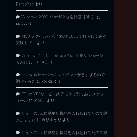
RandoPlay
より
Windows 2000 Kernel32 改造計画【BM】
に
jack
より
MSU ファイルを Windows 2000で解凍してみる
実験
に
Yas
より
Windows NT 3.51 Service Pack 5 をサルベージし
てみた
に
kouka
より
レンタルサーバーのレスポンスが悪すぎるので
調べてみた
に
kouka
より
DTI の VPSサービス終了に伴う引っ越しスケジ
ュール
に
名無し
より
サイトのSSL自動更新機能を入れ忘れてたので導
入しました
に
通りすがり
より
サイトのSSL自動更新機能を入れ忘れてたので導