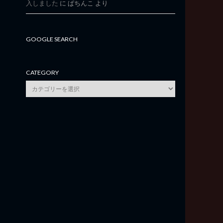
入しました
に
ぱちんこ
より
GOOGLE SEARCH
CATEGORY
category