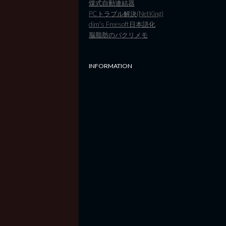
煤式自動連結器
PCトラブル解決(NetKing)
dim's Freesoft日本語化
脳脂肪のパクリメモ
INFORMATION