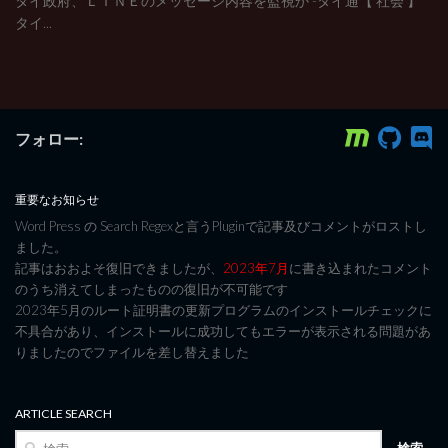
タイ政府、ＬＩＮＥのメッセージ内容を監視か -タイ通【 社会 】
タイ...
フォロー:
重要なお知らせ
Word Press の Search Regexと言うPluginで記事及びコメントがロストし
ました。
記事はおおよそ復旧できましたが、
2023年7月
に書き込まれたコメント
のうち消えてしまったものの復旧が不可能です
2023年5月のルート証明書の更新プログラムのインストールチェックに
不具合があり、インストールに成功してもエラーが表示される問題があ
りましたのでファイルを差し替えました
ARTICLE SEARCH
検