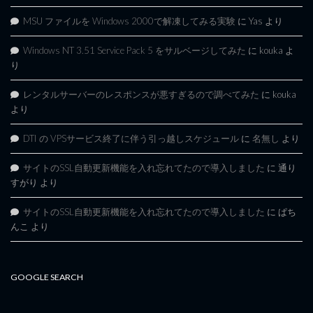
MSU ファイルを Windows 2000で解凍してみる実験
に
Yas
より
Windows NT 3.51 Service Pack 5 をサルベージしてみた
に
kouka
よ
り
レンタルサーバーのレスポンスが悪すぎるので調べてみた
に
kouka
より
DTI の VPSサービス終了に伴う引っ越しスケジュール
に
名無し
より
サイトのSSL自動更新機能を入れ忘れてたので導入しました
に
通り
すがり
より
サイトのSSL自動更新機能を入れ忘れてたので導入しました
に
ぱち
んこ
より
GOOGLE SEARCH