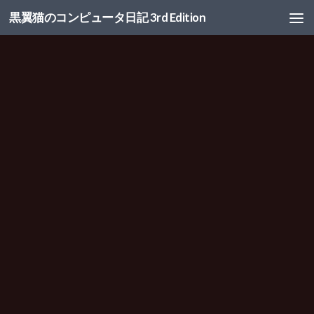
黒翼猫のコンピュータ日記 3rd Edition
コンテンツへスキップ