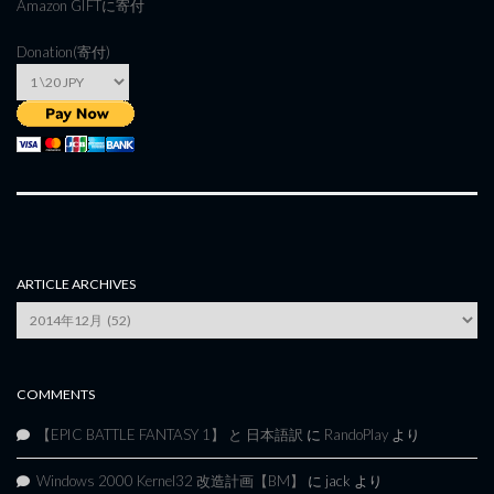
Amazon GIFT
に寄付
Donation(寄付)
ARTICLE ARCHIVES
Article
Archives
COMMENTS
【EPIC BATTLE FANTASY 1】 と 日本語訳
に
RandoPlay
より
Windows 2000 Kernel32 改造計画【BM】
に
jack
より